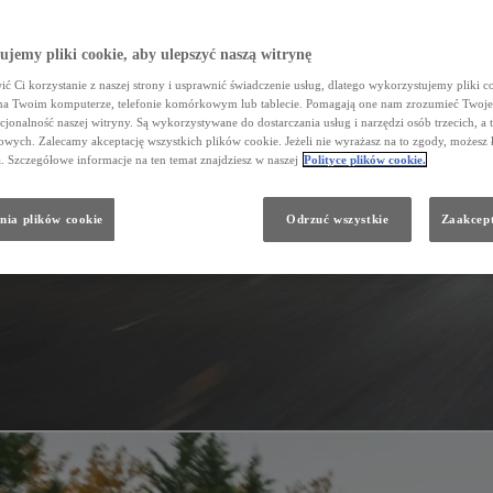
jemy pliki cookie, aby ulepszyć naszą witrynę
ć Ci korzystanie z naszej strony i usprawnić świadczenie usług, dlatego wykorzystujemy pliki co
na Twoim komputerze, telefonie komórkowym lub tablecie. Pomagają one nam zrozumieć Twoje 
cjonalność naszej witryny. Są wykorzystywane do dostarczania usług i narzędzi osób trzecich, a 
wych. Zalecamy akceptację wszystkich plików cookie. Jeżeli nie wyrażasz na to zgody, możesz 
a. Szczegółowe informacje na ten temat znajdziesz w naszej
Polityce plików cookie.
nia plików cookie
Odrzuć wszystkie
Zaakcept