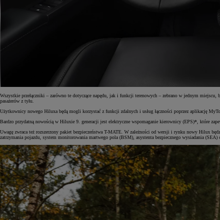
Wszystkie przełączniki – zarówno te dotyczące napędu, jak i funkcji terenowych – zebrano w jednym miejscu
pasażerów z tyłu.
Użytkownicy nowego Hiluxa będą mogli korzystać z funkcji zdalnych i usług łączności poprzez aplikację MyToy
Bardzo przydatną nowością w Hiluxie 9. generacji jest elektryczne wspomaganie kierownicy (EPS)*, które zape
Uwagę zwraca też rozszerzony pakiet bezpieczeństwa T-MATE. W zależności od wersji i rynku nowy Hilux będz
zatrzymania pojazdu, system monitorowania martwego pola (BSM), asystenta bezpiecznego wysiadania (SEA) ora