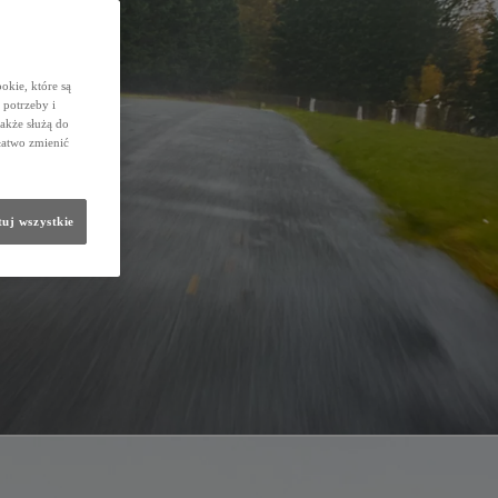
okie, które są
potrzeby i
także służą do
łatwo zmienić
uj wszystkie