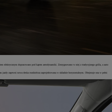
dem elektrycznym dopracowano pod kątem aerodynamiki. Zrezygnowano w niej z tradycyjnego grilla, a auto
zas jazdy zapewni nowa deska rozdzielcza zaprojektowana w układzie horyzontalnym. Obejmuje ona w pełni