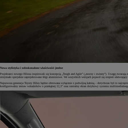
Nowa stylistyka i udoskonalone właściwości jezdne
Projektanci nowego Hiluxa inspirowali się koncepcją „Tough and Agile” („mocny i zwinny”). Uwagę zwracają 
otrzymało specjalnie zaprojektowane felgi aluminiowe. We wszystkich wersjach pojawił się stopień ułatwiający
Najnowsza generacja Toyoty Hilux będzie oferowana wyłącznie z podwójną kabiną – dotychczas był to najczęs
konfigurowalny zestaw wskaźników o przekątnej 12,3" oraz centralny ekran dotykowy systemu multimedialnego