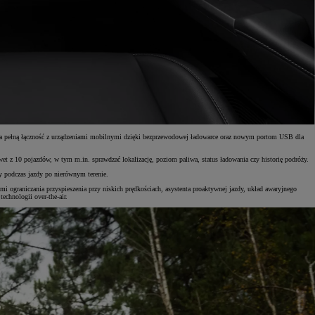
wnia pełną łączność z urządzeniami mobilnymi dzięki bezprzewodowej ładowarce oraz nowym portom USB dla
t z 10 pojazdów, w tym m.in. sprawdzać lokalizację, poziom paliwa, status ładowania czy historię podróży.
y podczas jazdy po nierównym terenie.
ograniczania przyspieszenia przy niskich prędkościach, asystenta proaktywnej jazdy, układ awaryjnego
chnologii over-the-air.