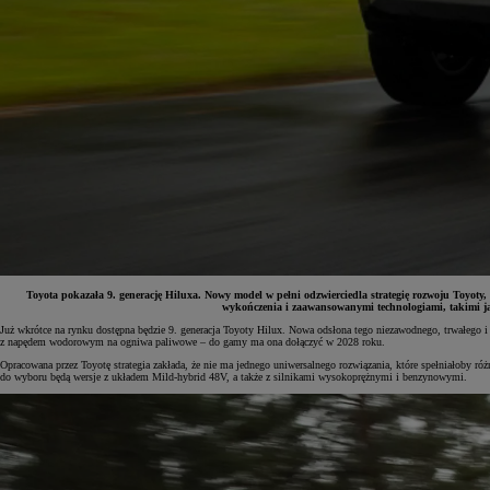
Toyota pokazała 9. generację Hiluxa. Nowy model w pełni odzwierciedla strategię rozwoju Toyoty
wykończenia i zaawansowanymi technologiami, takimi ja
Już wkrótce na rynku dostępna będzie 9. generacja Toyoty Hilux. Nowa odsłona tego niezawodnego, trwałego i
z napędem wodorowym na ogniwa paliwowe – do gamy ma ona dołączyć w 2028 roku.
Opracowana przez Toyotę strategia zakłada, że nie ma jednego uniwersalnego rozwiązania, które spełniałoby 
do wyboru będą wersje z układem Mild-hybrid 48V, a także z silnikami wysokoprężnymi i benzynowymi.