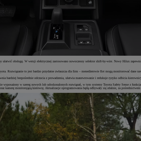
, by ułatwić obsługę. W wersji elektrycznej zastosowano nowoczesny selektor shift-by-wire. Nowy Hilux zape
ota. Rozwiązanie to jest bardzo przydatne zwłaszcza dla firm – menedżerowie flot mogą monitorować dane nawe
wnia bardziej bezpośrednie odczucia z prowadzenia, ułatwia manewrowanie i redukuje ryzyko odbicia kierownic
ie wyposażony w szereg nowych lub udoskonalonych rozwiązań, w tym systemy Toyota Safety Sense z funkcjami 
z kamerę monitorującą kierowcę. Aktualizacje oprogramowania będą odbywały się zdalnie, za pośrednictwem te