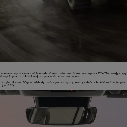
muskularne proporcje auta, a także smukłe reflektory połączone z klasycznym napisem TOYOTA. Wersję z napę
 dostęp do przestrzeni ładunkowej oraz przeprojektowany próg boczny.
tszy wybór klientów. Wnętrze będzie się charakteryzowało wyższą jakością wykończenia. Większy komfort podc
 (do 12,3").