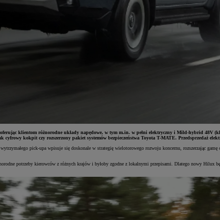
, oferując klientom różnorodne układy napędowe, w tym m.in. w pełni elektryczny i Mild-hybrid 48V (kl
k cyfrowy kokpit czy rozszerzony pakiet systemów bezpieczeństwa Toyota T-MATE. Przedsprzedaż elektr
 wytrzymałego pick-upa wpisuje się doskonale w strategię wielotorowego rozwoju koncernu, rozszerzając gamę 
różnorodne potrzeby kierowców z różnych krajów i byłoby zgodne z lokalnymi przepisami. Dlatego nowy Hilux 