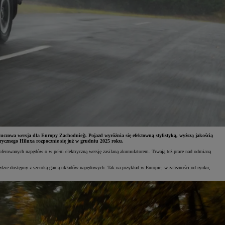
uczowa wersja dla Europy Zachodniej). Pojazd wyróżnia się efektowną stylistyką, wyższą jakością
ycznego Hiluxa rozpocznie się już w grudniu 2025 roku.
oferowanych napędów o w pełni elektryczną wersję zasilaną akumulatorem. Trwają też prace nad odmianą
będzie dostępny z szeroką gamą układów napędowych. Tak na przykład w Europie, w zależności od rynku,