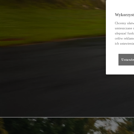
Wykorzystu
Chcemy ułatwi
umieszczane 
ulepszać funk
celów reklamo
ich ustawieni
Ustawie