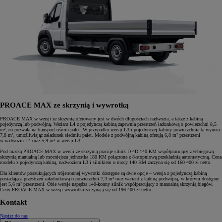
PROACE MAX ze skrzynią i wywrotką
PROACE MAX w wersji ze skrzynią oferowany jest w dwóch długościach nadwozia, a także z kabiną
pojedynczą lub podwójną. Wariant L4 z pojedynczą kabiną zapewnia przestrzeń ładunkową o powierzchni 8,5
m², co pozwala na transport ośmiu palet. W przypadku wersji L3 i pojedynczej kabiny powierzchnia ta wynosi
7,8 m², umożliwiając załadunek siedmiu palet. Modele z podwójną kabiną oferują 6,8 m² przestrzeni
w nadwoziu L4 oraz 5,9 m² w wersji L3.
Pod maską PROACE MAX w wersji ze skrzynią pracuje silnik D-4D 140 KM współpracujący z 6-biegową
skrzynią manualną lub mocniejsza jednostka 180 KM połączona z 8-stopniową przekładnią automatyczną. Cena
modelu z pojedynczą kabiną, nadwoziem L3 i silnikiem o mocy 140 KM zaczyna się od 160 400 zł netto.
Dla klientów poszukujących trójstronnej wywrotki dostępne są dwie opcje – wersja z pojedynczą kabiną
posiadająca przestrzeń załadunkową o powierzchni 7,3 m² oraz wariant z kabiną podwójną, w którym dostępne
jest 5,6 m² przestrzeni. Obie wersje napędza 140-konny silnik współpracujący z manualną skrzynią biegów.
Ceny PROACE MAX w wersji wywrotka zaczynają się od 196 400 zł netto.
Kontakt
Napisz do nas