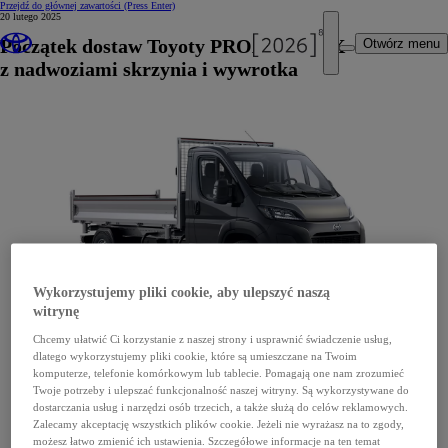
Przejdź do głównej zawartości
(Press Enter)
20 lutego 2025
Początek dostaw Toyoty PROACE MAX
Otwórz menu
z nadwoziami skrzynia i wywrotka
Wykorzystujemy pliki cookie, aby ulepszyć naszą
witrynę
Chcemy ułatwić Ci korzystanie z naszej strony i usprawnić świadczenie usług,
dlatego wykorzystujemy pliki cookie, które są umieszczane na Twoim
komputerze, telefonie komórkowym lub tablecie. Pomagają one nam zrozumieć
Twoje potrzeby i ulepszać funkcjonalność naszej witryny. Są wykorzystywane do
dostarczania usług i narzędzi osób trzecich, a także służą do celów reklamowych.
Zalecamy akceptację wszystkich plików cookie. Jeżeli nie wyrażasz na to zgody,
możesz łatwo zmienić ich ustawienia. Szczegółowe informacje na ten temat