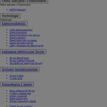
Oferty specjalne i Finansowanie
Oferty specjalne i Finansowanie
KINTO Mobility
Technologie
Technologie
Elektromobilność
Lider elektromobilności
Napęd hybrydowy
Napęd hybrydowy typu plug-in
Napęd wodorowy
Napęd elektryczny na baterię
Zasięg aut elektrycznych
Zalety posiadania aut elektrycznych
Ładowanie elektrycznej Toyoty
Toyota HomeCharge
Toyota Charging Network
Jak naładować elektryczną Toyotę?
Systemy bezpieczeństwa
Toyota T-Mate
System eCall
Komunikacja z autem
Nowa aplikacja MyToyota
Cyfrowy opiekun auta
Usługi Connected
Płatne subskrypcje
Toyota Connectivity Match
(Opens in new window)