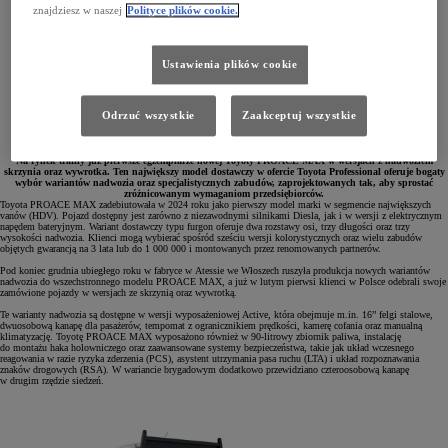
znajdziesz w naszej
Polityce plików cookie.
Ustawienia plików cookie
Odrzuć wszystkie
Zaakceptuj wszystkie
Na rynek trafiły już pierwsze egzemplarze nowej Toyoty PROACE MAX w wersjach z nadwoziem
skrzynia oraz wywrotka. Ten największy model dostawczy w ofercie Toyota Professional oferuje bogaty
wybór wariantów nadwozia oraz specjalistycznych zabudów, zaprojektowanych tak, aby sprostać
zróżnicowanym wymaganiom przedsiębiorców.
Toyota PROACE MAX zadebiutowała w 2024 roku jako pierwszy model marki w segmencie największych
vanów (HDV). Pojazd dostępny jest zarówno z niezawodnymi silnikami Diesla, jak i w wersji z elektrycznym
napędem bateryjnym. Wariant dostawczy typu furgon oferuje dwa rozstawy osi, trzy długości oraz trzy
wysokości nadwozia. Klienci mogą wybierać spośród sześciu wersji kolorystycznych oraz wielu zabudów
objętych gwarancją na 3 lata lub do 1 000 000 i montowanych przez renomowanych partnerów.
Pod koniec grudnia ubiegłego roku w fabryce w Atessie we Włoszech ruszyła produkcja nowych wariantów
nadwozia do wszechstronnego modelu PROACE MAX, a już w lutym pierwsi klienci w Polsce odebrali swoje
zamówione pojazdy w wersjach ze skrzynią oraz wywrotką.
Te warianty nadwozia są dostępne w wersji wyposażeniowej Active, która obejmuje m.in. 16” felgi stalowe,
dwuosobową kanapę dla pasażerów, tempomat z ogranicznikiem prędkości, kamerę cofania oraz manualną
klimatyzację. Toyotę PROACE MAX wyposażono również w 90-litrowy zbiornik paliwa, instalację
do montażu haka holowniczego oraz zaawansowane systemy bezpieczeństwa, takie jak układ wczesnego
reagowania w razie ryzyka zderzenia (PCS), asystent utrzymania pasa ruchu (LTA) i układ rozpoznawania
znaków drogowych (RSA). W wariancie brygadowym dodatkowo przewidziano czteroosobową kanapę
w drugim rzędzie siedzeń.