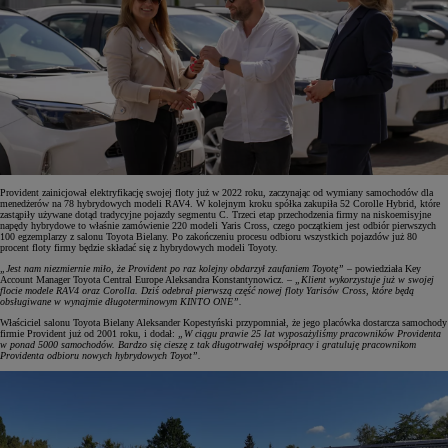
Provident zainicjował elektryfikację swojej floty już w 2022 roku, zaczynając od wymiany samochodów dla
menedżerów na 78 hybrydowych modeli RAV4. W kolejnym kroku spółka zakupiła 52 Corolle Hybrid, które
zastąpiły używane dotąd tradycyjne pojazdy segmentu C. Trzeci etap przechodzenia firmy na niskoemisyjne
napędy hybrydowe to właśnie zamówienie 220 modeli Yaris Cross, czego początkiem jest odbiór pierwszych
100 egzemplarzy z salonu Toyota Bielany. Po zakończeniu procesu odbioru wszystkich pojazdów już 80
procent floty firmy będzie składać się z hybrydowych modeli Toyoty.
„Jest nam niezmiernie miło, że Provident po raz kolejny obdarzył zaufaniem Toyotę”
– powiedziała Key
Account Manager Toyota Central Europe Aleksandra Konstantynowicz. –
„Klient wykorzystuje już w swojej
flocie modele RAV4 oraz Corolla. Dziś odebrał pierwszą część nowej floty Yarisów Cross, które będą
obsługiwane w wynajmie długoterminowym KINTO ONE”.
Właściciel salonu Toyota Bielany Aleksander Kopestyński przypomniał, że jego placówka dostarcza samochody
firmie Provident już od 2001 roku, i dodał:
„W ciągu prawie 25 lat wyposażyliśmy pracowników Providenta
w ponad 5000 samochodów. Bardzo się cieszę z tak długotrwałej współpracy i gratuluję pracownikom
Providenta odbioru nowych hybrydowych Toyot”.