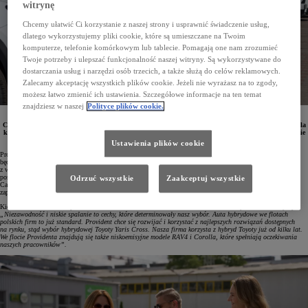
witrynę
Chcemy ułatwić Ci korzystanie z naszej strony i usprawnić świadczenie usług,
dlatego wykorzystujemy pliki cookie, które są umieszczane na Twoim
komputerze, telefonie komórkowym lub tablecie. Pomagają one nam zrozumieć
Twoje potrzeby i ulepszać funkcjonalność naszej witryny. Są wykorzystywane do
dostarczania usług i narzędzi osób trzecich, a także służą do celów reklamowych.
Zalecamy akceptację wszystkich plików cookie. Jeżeli nie wyrażasz na to zgody,
możesz łatwo zmienić ich ustawienia. Szczegółowe informacje na ten temat
znajdziesz w naszej
Polityce plików cookie.
Spółka Provident złożyła zamówienie na ponad 220 egzemplarzy hybrydowych crossoverów Yaris
Cross, z czego 100 sztuk już zostało dostarczone przez salon Toyota Bielany. Głównymi powodami, dla
których firma zdecydowała się na ten model, jest oszczędny napęd hybrydowy, kompaktowe nadwozie
oraz podwyższone zawieszenie ułatwiające jazdę w rozmaitych warunkach drogowych.
Ustawienia plików cookie
Provident zdecydował się na wybór modeli Yaris Cross z napędem hybrydowym 1.5 o mocy 116 KM, które
będą służyć przedstawicielom handlowym w całym kraju. Auta te oferują wygodny środek transportu
z wyjątkowo niskim zużyciem paliwa wynoszącym od 4,4 l/100 km. 220 crossoverów w wesji Comfort
posiada między innymi bezprzewodową ładowarkę do telefonów, system multimedialny obsługujący Apple
Odrzuć wszystkie
Zaakceptuj wszystkie
CarPlay® i Android Auto™, systemy bezpieczeństwa Toyota Safety Sense, system wykrywania przeszkód
zapobiegający kolizjom podczas manewrowania oraz czujniki parkowania z przodu i z tyłu.
Kierowniczka Biura Zakupów Provident Polska Marzena Stanicka tak skomentowała wybór modeli Toyoty:
„Niezawodność i niskie spalanie to cechy, które determinowały nasz wybór. Auta hybrydowe we flotach
polskich firm to już standard. Provident chce się rozwijać i korzystać z najlepszych rozwiązań dostępnych
na rynku, stąd wybór hybrydowej Toyoty Yaris Cross. Nasza firma korzysta z hybryd Toyoty już od kilku lat.
We flocie Providenta znajdują się także niskoemisyjne modele RAV4 i Corolla, które spełniają oczekiwania
naszych pracowników”.