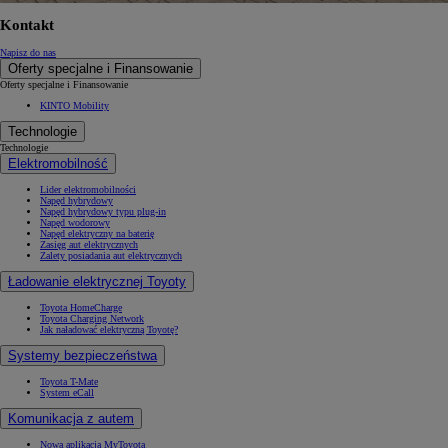
Kontakt
Napisz do nas
Oferty specjalne i Finansowanie
Oferty specjalne i Finansowanie
KINTO Mobility
Technologie
Technologie
Elektromobilność
Lider elektromobilności
Napęd hybrydowy
Napęd hybrydowy typu plug-in
Napęd wodorowy
Napęd elektryczny na baterię
Zasięg aut elektrycznych
Zalety posiadania aut elektrycznych
Ładowanie elektrycznej Toyoty
Toyota HomeCharge
Toyota Charging Network
Jak naładować elektryczną Toyotę?
Systemy bezpieczeństwa
Toyota T-Mate
System eCall
Komunikacja z autem
Nowa aplikacja MyToyota