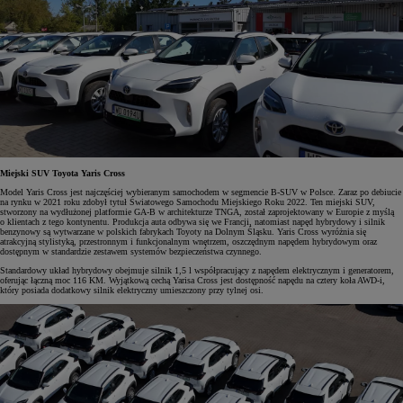
Miejski SUV Toyota Yaris Cross
Model Yaris Cross jest najczęściej wybieranym samochodem w segmencie B-SUV w Polsce. Zaraz po debiucie
na rynku w 2021 roku zdobył tytuł Światowego Samochodu Miejskiego Roku 2022. Ten miejski SUV,
stworzony na wydłużonej platformie GA-B w architekturze TNGA, został zaprojektowany w Europie z myślą
o klientach z tego kontynentu. Produkcja auta odbywa się we Francji, natomiast napęd hybrydowy i silnik
benzynowy są wytwarzane w polskich fabrykach Toyoty na Dolnym Śląsku. Yaris Cross wyróżnia się
atrakcyjną stylistyką, przestronnym i funkcjonalnym wnętrzem, oszczędnym napędem hybrydowym oraz
dostępnym w standardzie zestawem systemów bezpieczeństwa czynnego.
Standardowy układ hybrydowy obejmuje silnik 1,5 l współpracujący z napędem elektrycznym i generatorem,
oferując łączną moc 116 KM. Wyjątkową cechą Yarisa Cross jest dostępność napędu na cztery koła AWD-i,
który posiada dodatkowy silnik elektryczny umieszczony przy tylnej osi.