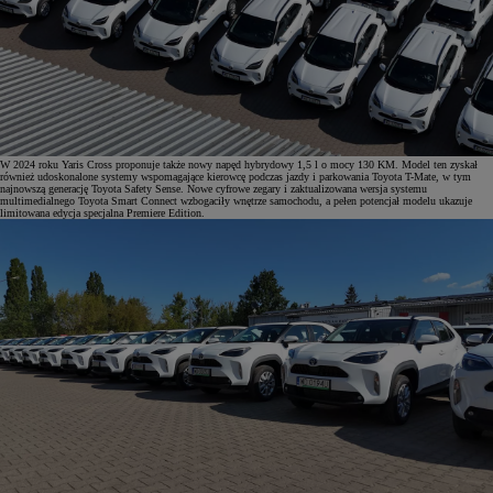
W 2024 roku Yaris Cross proponuje także nowy napęd hybrydowy 1,5 l o mocy 130 KM. Model ten zyskał
również udoskonalone systemy wspomagające kierowcę podczas jazdy i parkowania Toyota T-Mate, w tym
najnowszą generację Toyota Safety Sense. Nowe cyfrowe zegary i zaktualizowana wersja systemu
multimedialnego Toyota Smart Connect wzbogaciły wnętrze samochodu, a pełen potencjał modelu ukazuje
limitowana edycja specjalna Premiere Edition.