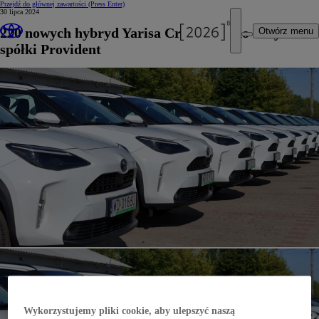
Przejdź do głównej zawartości
(Press Enter)
30 lipca 2024
220 nowych hybryd Yarisa Cross trafi do floty
Otwórz menu
spółki Provident
Wykorzystujemy pliki cookie, aby ulepszyć naszą