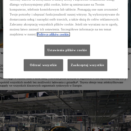
dlatego wykorzystujemy pliki cookie, które są umieszczane na Twoim
komputerze, telefonie komórkowym lub tablecie. Pomagają one nam zrozumieć
Twoje potrzeby i ulepszać funkcjonalność naszej witryny. Są wykorzystywane do
dostarczania usług i narzędzi osób trzecich, a także służą do celów reklamowych.
Zalecamy akceptację wszystkich plików cookie. Jeżeli nie wyrażasz na to zgody,
możesz łatwo zmienić ich ustawienia. Szczegółowe informacje na ten temat
znajdziesz w naszej
Polityce plików cookie.
Ustawienia plików cookie
W fabryce Toyota Motor Manufacturing Czech Republic (TMMCZ) w Kolinie rozpoczęła się produkcja
nowej Toyoty Aygo X Hybrid. Najbardziej przystępny samochód marki zyskał wydajny napęd
hybrydowy, uzupełniając tym samym europejską gamę zelektryfikowanych modeli Toyoty.
Odrzuć wszystkie
Zaakceptuj wszystkie
20 lat temu, w lutym 2005 roku, rozpoczęła się produkcja modelu Aygo. W 2021 roku na rynku pojawiła się
Toyota Aygo X, wprowadzając do kategorii najmniejszych aut stylistykę inspirowaną crossoverami. Pojazd ten
okazał się rynkowym sukcesem – do dziś wyprodukowano już ponad 365 000 egz. tego modelu.
Nowe Aygo X Hybrid idzie o krok dalej. Pierwsza pełna hybryda w segmencie A ma najniższą emisję CO
2
spośród wszystkich modeli bez możliwości ładowania z gniazdka*. Toyota oferuje teraz zelektryfikowane
napędy we wszystkich kluczowych segmentach rynkowych w Europie.