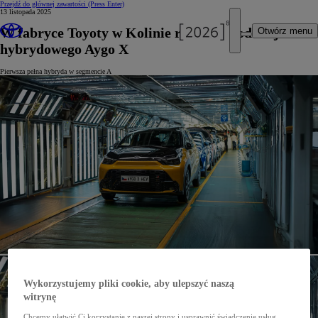
Przejdź do głównej zawartości
(Press Enter)
13 listopada 2025
W fabryce Toyoty w Kolinie ruszyła produkcja
Otwórz menu
hybrydowego Aygo X
Pierwsza pełna hybryda w segmencie A
Wykorzystujemy pliki cookie, aby ulepszyć naszą
witrynę
Chcemy ułatwić Ci korzystanie z naszej strony i usprawnić świadczenie usług,