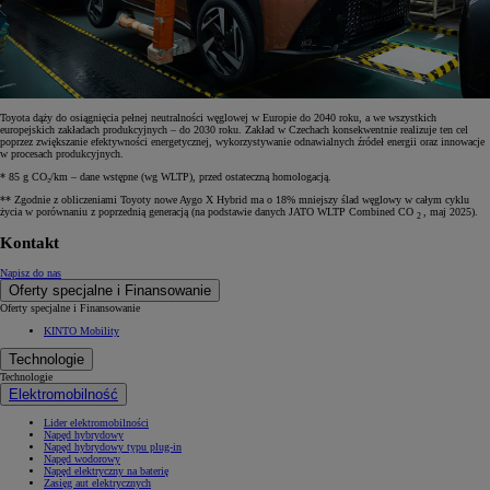
Toyota dąży do osiągnięcia pełnej neutralności węglowej w Europie do 2040 roku, a we wszystkich
europejskich zakładach produkcyjnych – do 2030 roku. Zakład w Czechach konsekwentnie realizuje ten cel
poprzez zwiększanie efektywności energetycznej, wykorzystywanie odnawialnych źródeł energii oraz innowacje
w procesach produkcyjnych.
* 85 g CO₂/km – dane wstępne (wg WLTP), przed ostateczną homologacją.
** Zgodnie z obliczeniami Toyoty nowe Aygo X Hybrid ma o 18% mniejszy ślad węglowy w całym cyklu
życia w porównaniu z poprzednią generacją (na podstawie danych JATO WLTP Combined CO
, maj 2025).
2
Kontakt
Napisz do nas
Oferty specjalne i Finansowanie
Oferty specjalne i Finansowanie
KINTO Mobility
Technologie
Technologie
Elektromobilność
Lider elektromobilności
Napęd hybrydowy
Napęd hybrydowy typu plug-in
Napęd wodorowy
Napęd elektryczny na baterię
Zasięg aut elektrycznych