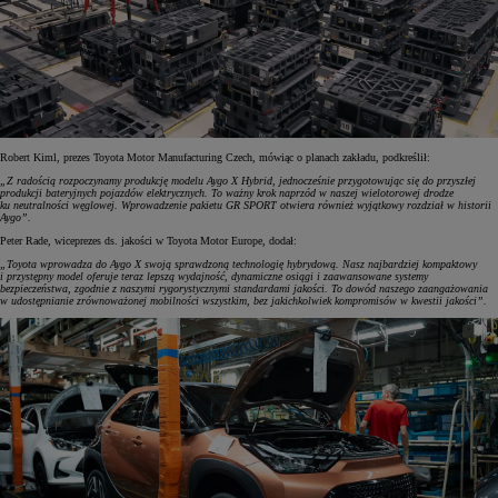
Robert Kiml, prezes Toyota Motor Manufacturing Czech, mówiąc o planach zakładu, podkreślił:
„Z radością rozpoczynamy produkcję modelu Aygo X Hybrid, jednocześnie przygotowując się do przyszłej
produkcji bateryjnych pojazdów elektrycznych. To ważny krok naprzód w naszej wielotorowej drodze
ku neutralności węglowej. Wprowadzenie pakietu GR SPORT otwiera również wyjątkowy rozdział w historii
Aygo”.
Peter Rade, wiceprezes ds. jakości w Toyota Motor Europe, dodał:
„Toyota wprowadza do Aygo X swoją sprawdzoną technologię hybrydową. Nasz najbardziej kompaktowy
i przystępny model oferuje teraz lepszą wydajność, dynamiczne osiągi i zaawansowane systemy
bezpieczeństwa, zgodnie z naszymi rygorystycznymi standardami jakości. To dowód naszego zaangażowania
w udostępnianie zrównoważonej mobilności wszystkim, bez jakichkolwiek kompromisów w kwestii jakości”.