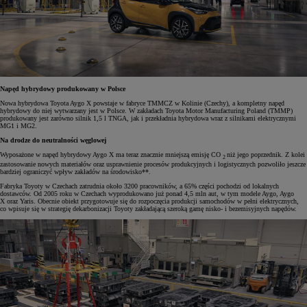
Napęd hybrydowy produkowany w Polsce
Nowa hybrydowa Toyota Aygo X powstaje w fabryce TMMCZ w Kolinie (Czechy), a kompletny napęd
hybrydowy do niej wytwarzany jest w Polsce. W zakładach Toyota Motor Manufacturing Poland (TMMP)
produkowany jest zarówno silnik 1,5 l TNGA, jak i przekładnia hybrydowa wraz z silnikami elektrycznymi
MG1 i MG2.
Na drodze do neutralności węglowej
Wyposażone w napęd hybrydowy Aygo X ma teraz znacznie mniejszą emisję CO
niż jego poprzednik. Z kolei
2
zastosowanie nowych materiałów oraz usprawnienie procesów produkcyjnych i logistycznych pozwoliło jeszcze
bardziej ograniczyć wpływ zakładów na środowisko**.
Fabryka Toyoty w Czechach zatrudnia około 3200 pracowników, a 65% części pochodzi od lokalnych
dostawców. Od 2005 roku w Czechach wyprodukowano już ponad 4,5 mln aut, w tym modele Aygo, Aygo
X oraz Yaris. Obecnie obiekt przygotowuje się do rozpoczęcia produkcji samochodów w pełni elektrycznych,
co wpisuje się w strategię dekarbonizacji Toyoty zakładającą szeroką gamę nisko- i bezemisyjnych napędów.