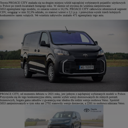
Toyota PROACE CITY znalazła się na drugim miejscu wśród najczęściej wybieranych pojazdów użytkowych
w Polsce po trzech kwartałach bieżącego roku. W okresie od stycznia do września zarejestrowano
5053 egzemplarze tego modelu, co oznacza wzrost o 14,1%. PROACE CITY całkowicie zdominował segment
CDV, osiągając w nim 32,5% udziału, co stanowi wzrost o 2,1 p.p. i przewyższa wynik trzech kolejnych
konkurentów razem wziętych. We wrześniu nabywców znalazło 471 egzemplarzy tego auta.
PROACE CITY, od momentu debiutu w 2021 roku, jest jednym z najchętniej wybieranych modeli w Polsce.
Przyczyniła się do tego konkurencyjna oferta, szeroki wybór wersji dostosowanych do różnych potrzeb
biznesowych, bogata gama zabudów z gwarancją oraz idealna dla rodzin wersja osobowa Verso. Spośród
5053 zarejestrowanych w tym roku aut 2792 stanowiły wersje dostawcze, a 2261 to osobowa odmiana Verso.