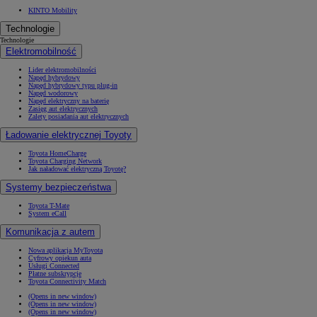
KINTO Mobility
Technologie
Technologie
Elektromobilność
Lider elektromobilności
Napęd hybrydowy
Napęd hybrydowy typu plug-in
Napęd wodorowy
Napęd elektryczny na baterię
Zasięg aut elektrycznych
Zalety posiadania aut elektrycznych
Ładowanie elektrycznej Toyoty
Toyota HomeCharge
Toyota Charging Network
Jak naładować elektryczną Toyotę?
Systemy bezpieczeństwa
Toyota T-Mate
System eCall
Komunikacja z autem
Nowa aplikacja MyToyota
Cyfrowy opiekun auta
Usługi Connected
Płatne subskrypcje
Toyota Connectivity Match
(Opens in new window)
(Opens in new window)
(Opens in new window)