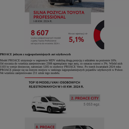
PROACE jednym z najpopularniejszych aut użytkowych
Model PROACE utrzymuje w segmencie MDV stabilną drugą pozycję z udziałem na poziomie 16%.
Od stycznia do września zarejestrowano 2308 egzemplarzy tego auta, co oznacza wzrost o 3%. Wśród nich
1103 to wersje dostawcze, natomiast 1205 to osobowy PROACE Verso. Po trzech kwartałach 2024 roku
PROACE plasuje się na ósmym miejscu w rankingu najpopularniejszych pojazdów użytkowych w Polsce.
We wrześniu zarejestrowano 211 sztuk tego modelu.