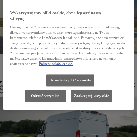
Wykorzystujemy pliki cookie, aby ulepszyć naszą
witrynę
Chcemy ułatwić Ci korzystanie z naszej strony i usprawnić świadczenie usług,
dlatego wykorzystujemy pliki cookie, które są umieszczane na Twoim
komputerze, telefonie komórkowym lub tablecie. Pomagają one nam zrozumieć
Twoje potrzeby i ulepszać funkcjonalność naszej witryny. Są wykorzystywane do
dostarczania usług i narzędzi osób trzecich, a także służą do celów reklamowych.
Zalecamy akceptację wszystkich plików cookie. Jeżeli nie wyrażasz na to zgody,
możesz łatwo zmienić ich ustawienia. Szczegółowe informacje na ten temat
Przez dziewięć miesięcy 2024 roku zarejestrowano już 8607 aut osobowych i dostawczych Toyota
Professional, co stanowi wzrost 5,1% w porównaniu z tym samym okresem rok temu. W TOP10
znajdziesz w naszej
Polityce plików cookie.
najpopularniejszych aut użytkowych znajdują się modele PROACE i PROACE CITY, a nowy
PROACE MAX zadebiutował właśnie w segmencie HDV.
Ustawienia plików cookie
Pozycja Toyota Professional na polskim rynku jest coraz mocniejsza, na co wskazuje znaczny wzrost sprzedaży
aut użytkowych z tej linii. Od początku roku zarejestrowano 8607 pojazdów osobowych i dostawczych marki,
co stanowi wzrost o 5,1% w porównaniu z analogicznym okresem roku poprzedniego. Tylko we wrześniu
sprzedano 778 samochodów.
Odrzuć wszystkie
Zaakceptuj wszystkie