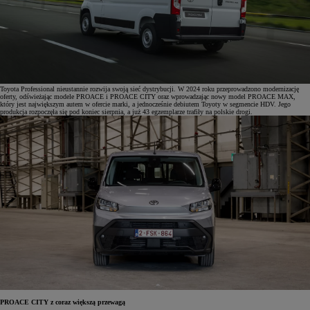
Toyota Professional nieustannie rozwija swoją sieć dystrybucji. W 2024 roku przeprowadzono modernizację
oferty, odświeżając modele PROACE i PROACE CITY oraz wprowadzając nowy model PROACE MAX,
który jest największym autem w ofercie marki, a jednocześnie debiutem Toyoty w segmencie HDV. Jego
produkcja rozpoczęła się pod koniec sierpnia, a już 43 egzemplarze trafiły na polskie drogi.
PROACE CITY z coraz większą przewagą