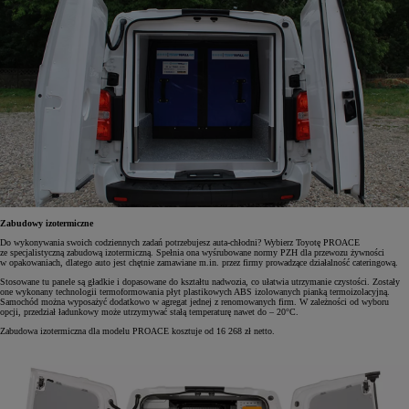
Zabudowy izotermiczne
Do wykonywania swoich codziennych zadań potrzebujesz auta-chłodni? Wybierz Toyotę PROACE
ze specjalistyczną zabudową izotermiczną. Spełnia ona wyśrubowane normy PZH dla przewozu żywności
w opakowaniach, dlatego auto jest chętnie zamawiane m.in. przez firmy prowadzące działalność cateringową.
Stosowane tu panele są gładkie i dopasowane do kształtu nadwozia, co ułatwia utrzymanie czystości. Zostały
one wykonany technologii termoformowania płyt plastikowych ABS izolowanych pianką termoizolacyjną.
Samochód można wyposażyć dodatkowo w agregat jednej z renomowanych firm. W zależności od wyboru
opcji, przedział ładunkowy może utrzymywać stałą temperaturę nawet do – 20°C.
Zabudowa izotermiczna dla modelu PROACE kosztuje od 16 268 zł netto.