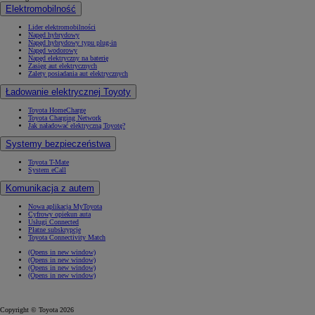
Elektromobilność
Lider elektromobilności
Napęd hybrydowy
Napęd hybrydowy typu plug-in
Napęd wodorowy
Napęd elektryczny na baterię
Zasięg aut elektrycznych
Zalety posiadania aut elektrycznych
Ładowanie elektrycznej Toyoty
Toyota HomeCharge
Toyota Charging Network
Jak naładować elektryczną Toyotę?
Systemy bezpieczeństwa
Toyota T-Mate
System eCall
Komunikacja z autem
Nowa aplikacja MyToyota
Cyfrowy opiekun auta
Usługi Connected
Płatne subskrypcje
Toyota Connectivity Match
(Opens in new window)
(Opens in new window)
(Opens in new window)
(Opens in new window)
Copyright © Toyota 2026