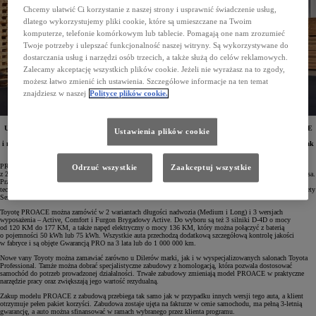
Chcemy ułatwić Ci korzystanie z naszej strony i usprawnić świadczenie usług,
dlatego wykorzystujemy pliki cookie, które są umieszczane na Twoim
komputerze, telefonie komórkowym lub tablecie. Pomagają one nam zrozumieć
Twoje potrzeby i ulepszać funkcjonalność naszej witryny. Są wykorzystywane do
dostarczania usług i narzędzi osób trzecich, a także służą do celów reklamowych.
Zalecamy akceptację wszystkich plików cookie. Jeżeli nie wyrażasz na to zgody,
możesz łatwo zmienić ich ustawienia. Szczegółowe informacje na ten temat
znajdziesz w naszej
Polityce plików cookie.
U każdego Dilera Toyoty oraz w salonach Toyota Professional można zamówić nowe Toyoty PROACE
Ustawienia plików cookie
ze specjalistycznymi zabudowami. Są one wykonane z zastosowaniem innowacyjnych technologii
i materiałów i pozwalają dostosować samochód do rodzaju działalności firmy. Zarówno zabudowy, jak
i same pojazdy objęte są 3-letnią gwarancją.
PROACE jest obecnie jednym z najpopularniejszych vanów średniej wielkości w Polsce. Samochody
Odrzuć wszystkie
Zaakceptuj wszystkie
z 2024 roku modelowego przeszły szereg modyfikacji. Z zewnątrz uwagę zwraca nowy wygląd przedniego pasa.
Przeprojektowano też wnętrze, w którym zastosowano materiały wysokiej klasy oraz zaawansowane
technologie. Auta wyposażono w zestaw systemów bezpieczeństwa czynnego i wsparcia kierowcy Toyota Safety
Sense.
Toyotę PROACE można zamówić w 2 wariantach długości nadwozia (Medium i Long) i 3 wersjach
wyposażenia – Active, Comfort i Furgon Brygadowy Active. Do wyboru są też 3 silniki D-4D o mocy
od 120 KM do 177 KM, a także napęd elektryczny o mocy 136 KM, który można połączyć z baterią
o pojemności 50 kWh lub 75 kWh. Wszystkie auta przechodzą dodatkową szczegółową kontrolę jakości
w fabryce i są objęte Gwarancją PRO na 3 lata lub do 1 000 000 km.
Nowe vany Toyoty można zamawiać zarówno u Dilerów marki, jak i w wyspecjalizowanych salonach Toyota
Professional. Tamże można dobrać specjalistyczne zabudowy z homologacją, która pozwala dostosować
samochód do potrzeb prowadzonej działalności. Trwałe zabudowy zmieniają model PROACE w praktyczne
narzędzie pracy oraz zwiększają jego wartość rezydualną.
Zakup modelu PROACE z zabudową przebiega tak samo jak w przypadku innych wersji tego auta, a klient
otrzymuje pełen pakiet korzyści. Zabudowa zostaje ujęta na fakturze w cenie samochodu, ma pełną 3-letnią
gwarancję, a auto można sfinansować w ramach wybranego przez klienta programu.