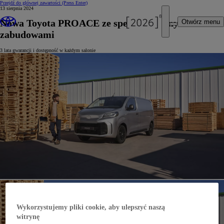
Przejdź do głównej zawartości
(Press Enter)
13 sierpnia 2024
Nowa Toyota PROACE ze specjalistycznymi
Otwórz menu
zabudowami
3 lata gwarancji i dostępność w każdym salonie
Wykorzystujemy pliki cookie, aby ulepszyć naszą
witrynę