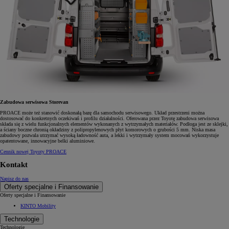
Zabudowa serwisowa Storevan
PROACE może też stanowić doskonałą bazę dla samochodu serwisowego. Układ przestrzeni można
dostosować do konkretnych oczekiwań i profilu działalności. Oferowana przez Toyotę zabudowa serwisowa
składa się z wielu funkcjonalnych elementów wykonanych z wytrzymałych materiałów. Podłoga jest ze sklejki,
a ściany boczne chronią okładziny z polipropylenowych płyt komorowych o grubości 5 mm. Niska masa
zabudowy pozwala utrzymać wysoką ładowność auta, a lekki i wytrzymały system mocowań wykorzystuje
opatentowane, innowacyjne belki aluminiowe.
Cennik nowej Toyoty PROACE
Kontakt
Napisz do nas
Oferty specjalne i Finansowanie
Oferty specjalne i Finansowanie
KINTO Mobility
Technologie
Technologie