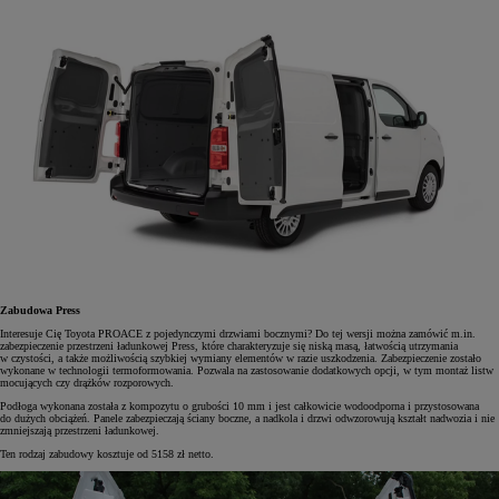
Zabudowa Press
Interesuje Cię Toyota PROACE z pojedynczymi drzwiami bocznymi? Do tej wersji można zamówić m.in.
zabezpieczenie przestrzeni ładunkowej Press, które charakteryzuje się niską masą, łatwością utrzymania
w czystości, a także możliwością szybkiej wymiany elementów w razie uszkodzenia. Zabezpieczenie zostało
wykonane w technologii termoformowania. Pozwala na zastosowanie dodatkowych opcji, w tym montaż listw
mocujących czy drążków rozporowych.
Podłoga wykonana została z kompozytu o grubości 10 mm i jest całkowicie wodoodporna i przystosowana
do dużych obciążeń. Panele zabezpieczają ściany boczne, a nadkola i drzwi odwzorowują kształt nadwozia i nie
zmniejszają przestrzeni ładunkowej.
Ten rodzaj zabudowy kosztuje od 5158 zł netto.