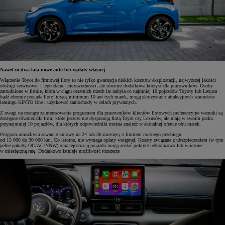
Nawet co dwa lata nowe auto bez wpłaty własnej
Włączenie Toyot do firmowej floty to nie tylko gwarancja niskich kosztów eksploatacji, najwyższej jakości
obsługi serwisowej i legendarnej niezawodności, ale również dodatkowa korzyść dla pracowników. Osoby
zatrudnione w firmie, która w ciągu ostatnich trzech lat nabyła co najmniej 10 pojazdów Toyoty lub Lexusa
bądź obecnie posiada flotę liczącą minimum 10 aut tych marek, mogą skorzystać z atrakcyjnych warunków
leasingu KINTO One i użytkować samochody w celach prywatnych.
Z uwagi na rosnące zainteresowanie programem dla pracowników klientów flotowych preferencyjne warunki są
dostępne również dla firm, które jeszcze nie dysponują flotą Toyot czy Lexusów, ale mają w swoim parku
przynajmniej 10 pojazdów, dla których odpowiedniki można znaleźć w aktualnej ofercie obu marek.
Program umożliwia zawarcie umowy na 24 lub 36 miesięcy z limitem rocznego przebiegu
od 15 000 do 30 000 km. Co istotne, nie wymaga opłaty wstępnej. Koszty związane z ubezpieczeniem (w tym
pełne pakiety OC/AC/NNW) oraz rejestracją pojazdu mogą zostać pokryte jednorazowo lub wliczone
w miesięczną ratę. Dodatkowo istnieje możliwość rozszerze