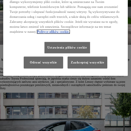
dlatego wykorzystujemy pliki cookie, które są umieszczane na Twoim
komputerze, telefonie komórkowym lub tablecie. Pomagają one nam zrozumieć
Twoje potrzeby i ulepszać funkcjonalność naszej witryny. Są wykorzystywane do
dostarczania usług i narzędzi osób trzecich, a także służą do celów reklamowych.
Zalecamy akceptację wszystkich plików cookie. Jeżeli nie wyrażasz na to zgody,
możesz łatwo zmienić ich ustawienia. Szczegółowe informacje na ten temat
znajdziesz w naszej
Polityce plików cookie.
Ustawienia plików cookie
Posiadanie samochodów marki Toyota w firmowej flocie otwiera przed pracownikami możliwość
korzystania z nowego auta w celach prywatnych na korzystnych warunkach. Co dwa lata można
wymienić pojazd na nowy, płacąc jedynie niskie miesięczne raty w ramach programu KINTO One,
które mogą obejmować także serwisowanie, ubezpieczenie czy komplet opon zimowych. Oferta dotyczy
Odrzuć wszystkie
Zaakceptuj wszystkie
najczęściej wybieranych modeli Toyoty i Lexusa.
Toyota od lat pozostaje liderem polskiego rynku flotowego. Jej pojazdy, znane z niskiego zużycia paliwa,
bezawaryjności oraz zaawansowanych technologicznie systemów bezpieczeństwa i napędów hybrydowych,
codziennie służą setkom tysięcy pracowników. Bogata oferta modeli oraz dostępność wyspecjalizowanych
zabudów Toyota Professional sprawiają, że japońska marka cieszy się dużym uznaniem wśród firm
wykorzystujących zarówno auta użytkowe, jak i specjalistyczne. Z kolei Lexusy chętnie wybierane są przez
przedsiębiorstwa poszukujące prestiżowych, niezawodnych i oszczędnych samochodów premium do swojej
floty.