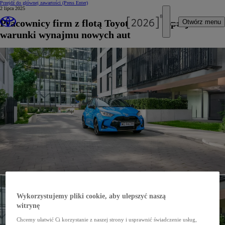
Przejdź do głównej zawartości
(Press Enter)
2 lipca 2025
Pracownicy firm z flotą Toyot zyskują specjalne
Otwórz menu
warunki wynajmu nowych aut
Wykorzystujemy pliki cookie, aby ulepszyć naszą
witrynę
Chcemy ułatwić Ci korzystanie z naszej strony i usprawnić świadczenie usług,