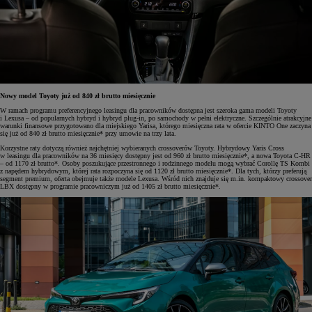
Nowy model Toyoty już od 840 zł brutto miesięcznie
W ramach programu preferencyjnego leasingu dla pracowników dostępna jest szeroka gama modeli Toyoty
i Lexusa – od popularnych hybryd i hybryd plug-in, po samochody w pełni elektryczne. Szczególnie atrakcyjne
warunki finansowe przygotowano dla miejskiego Yarisa, którego miesięczna rata w ofercie KINTO One zaczyna
się już od 840 zł brutto miesięcznie* przy umowie na trzy lata.
Korzystne raty dotyczą również najchętniej wybieranych crossoverów Toyoty. Hybrydowy Yaris Cross
w leasingu dla pracowników na 36 miesięcy dostępny jest od 960 zł brutto miesięcznie*, a nowa Toyota C-HR
– od 1170 zł brutto*. Osoby poszukujące przestronnego i rodzinnego modelu mogą wybrać Corollę TS Kombi
z napędem hybrydowym, której rata rozpoczyna się od 1120 zł brutto miesięcznie*. Dla tych, którzy preferują
segment premium, oferta obejmuje także modele Lexusa. Wśród nich znajduje się m.in. kompaktowy crossover
LBX dostępny w programie pracowniczym już od 1405 zł brutto miesięcznie*.