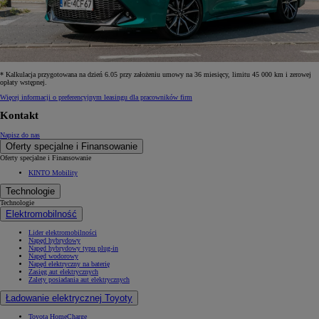
* Kalkulacja przygotowana na dzień 6.05 przy założeniu umowy na 36 miesięcy, limitu 45 000 km i zerowej
opłaty wstępnej.
Więcej informacji o preferencyjnym leasingu dla pracowników firm
Kontakt
Napisz do nas
Oferty specjalne i Finansowanie
Oferty specjalne i Finansowanie
KINTO Mobility
Technologie
Technologie
Elektromobilność
Lider elektromobilności
Napęd hybrydowy
Napęd hybrydowy typu plug-in
Napęd wodorowy
Napęd elektryczny na baterię
Zasięg aut elektrycznych
Zalety posiadania aut elektrycznych
Ładowanie elektrycznej Toyoty
Toyota HomeCharge