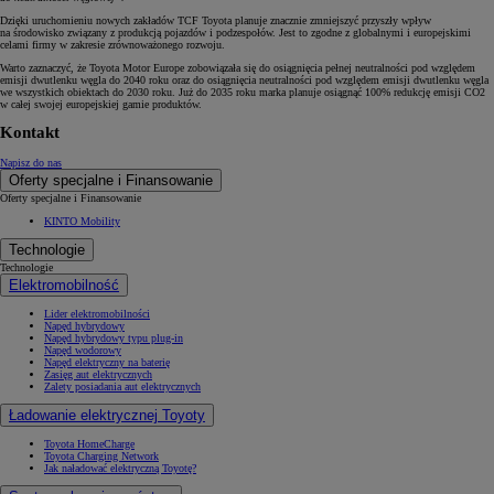
Dzięki uruchomieniu nowych zakładów TCF Toyota planuje znacznie zmniejszyć przyszły wpływ
na środowisko związany z produkcją pojazdów i podzespołów. Jest to zgodne z globalnymi i europejskimi
celami firmy w zakresie zrównoważonego rozwoju.
Warto zaznaczyć, że Toyota Motor Europe zobowiązała się do osiągnięcia pełnej neutralności pod względem
emisji dwutlenku węgla do 2040 roku oraz do osiągnięcia neutralności pod względem emisji dwutlenku węgla
we wszystkich obiektach do 2030 roku. Już do 2035 roku marka planuje osiągnąć 100% redukcję emisji CO2
w całej swojej europejskiej gamie produktów.
Kontakt
Napisz do nas
Oferty specjalne i Finansowanie
Oferty specjalne i Finansowanie
KINTO Mobility
Technologie
Technologie
Elektromobilność
Lider elektromobilności
Napęd hybrydowy
Napęd hybrydowy typu plug-in
Napęd wodorowy
Napęd elektryczny na baterię
Zasięg aut elektrycznych
Zalety posiadania aut elektrycznych
Ładowanie elektrycznej Toyoty
Toyota HomeCharge
Toyota Charging Network
Jak naładować elektryczną Toyotę?