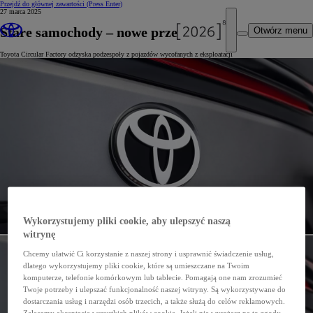
Przejdź do głównej zawartości
(Press Enter)
27 marca 2025
Stare samochody – nowe przeznaczenie
Otwórz menu
Toyota Circular Factory odzyska podzespoły z pojazdów wycofanych z eksploatacji
Wykorzystujemy pliki cookie, aby ulepszyć naszą
witrynę
Chcemy ułatwić Ci korzystanie z naszej strony i usprawnić świadczenie usług,
dlatego wykorzystujemy pliki cookie, które są umieszczane na Twoim
komputerze, telefonie komórkowym lub tablecie. Pomagają one nam zrozumieć
Twoje potrzeby i ulepszać funkcjonalność naszej witryny. Są wykorzystywane do
dostarczania usług i narzędzi osób trzecich, a także służą do celów reklamowych.