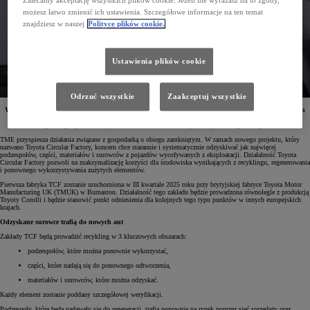
Zalecamy akceptację wszystkich plików cookie. Jeżeli nie wyrażasz na to zgody,
możesz łatwo zmienić ich ustawienia. Szczegółowe informacje na ten temat
znajdziesz w naszej
Polityce plików cookie.
Ustawienia plików cookie
Odrzuć wszystkie
Zaakceptuj wszystkie
W III kwartale 2025 roku Toyota Motor Europe (TME) planuje uruchomić w brytyjskim Burnaston
swój pierwszy obiekt o nazwie Toyota Circular Factory (TCF). W zakładzie tym będą odzyskiwane
podzespoły, materiały i surowce z samochodów wycofanych z eksploatacji.
TME przyspiesza działania związane z gospodarką o obiegu zamkniętym. W ramach nowego projektu, który
nazwano Toyota Circular Factory, koncern chce starannie i systematycznie odzyskiwać jak najwięcej
podzespołów, części, materiałów i surowców z pojazdów wycofywanych z eksploatacji. Działalność Toyota
Circular Factory pozwoli na maksymalizację korzyści dla środowiska wynikających z recyklingu, regenerowania
i ponownego wykorzystywania zużytych elementów.
Pierwsza fabryka TCF zostanie uruchomiona w III kwartale 2025 roku przy brytyjskiej fabryce
Toyota Motor
Manufacturing UK (TMUK) w Burnaston. Działalność tego zakładu będzie prowadzona równolegle z produkcją
Toyoty Corolli i będzie stanowić punkt odniesienia dla kolejnych tego typu punktów w innych europejskich
krajach.
Odzyskane surowce trafią do nowych aut
Zakłady TCF będą prowadzić recykling w 3 kluczowych obszarach:
podzespołów, które można ponownie wykorzystać,
części, które nadają się do ponownego odtworzenia,
materiałów i surowców, które można odzyskać.
Każdy element zostanie poddany szczegółowej weryfikacji.
Podzespoły, które będą nadawały się do regeneracji, trafią ponownie na rynek poprzez sieć sprzedaży oraz