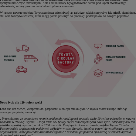
dystrybutorów części zamiennych. Koła i akumulatory będą poddawane ocenie pod kątem ewentualnego
odnowienia, zmiany przeznaczenia lub odzyskania surowców.
W ramach nowego projektu Toyota zamierza odzyskiwać jak najwięcej takich surowców, jak miedź, aluminium,
stal oraz tworzywa sztuczne, które mogą potem posłużyć do produkcji podzespołów do nowych pojazdów.
Nowe życie dla 120 tysięcy części
Leon van der Merwe, wiceprezes ds. gospodarki o obiegu zamkniętym w Toyota Motor Europe, mówiąc
o nowym projekcie, zaznaczył:
„Przewidujemy, że początkowo rocznie poddanych recyklingowi zostanie około 10 tysięcy pojazdów w naszym
zakładzie w Wielkiej Brytanii. Dzięki temu 120 tysięcy części zamiennych zyska nowe życie, odzyskamy 300 ton
plastiku wysokiej czystości, a także 8200 ton stali. Kolejnym krokiem w ramach projektu Toyota Circular
Factory będzie uruchomienie podobnych zakładów w całej Europie. Jesteśmy gotowi do współpracy z innymi
organizacjami, które prowadzą działalność zgodnie z zasadami gospodarki cyrkularnej w ramach dążenia
do neutralności węglowej”.