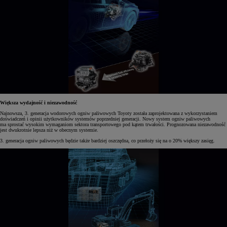
Większa wydajność i niezawodność
Najnowsza, 3. generacja wodorowych ogniw paliwowych Toyoty została zaprojektowana z wykorzystaniem
doświadczeń i opinii użytkowników systemów poprzedniej generacji. Nowy system ogniw paliwowych
ma sprostać wysokim wymaganiom sektora transportowego pod kątem trwałości. Prognozowana niezawodność
jest dwukrotnie lepsza niż w obecnym systemie.
3. generacja ogniw paliwowych będzie także bardziej oszczędna, co przełoży się na o 20% większy zasięg.