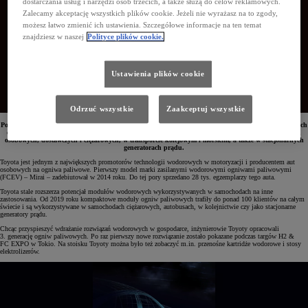
dostarczania usług i narzędzi osób trzecich, a także służą do celów reklamowych.
Zalecamy akceptację wszystkich plików cookie. Jeżeli nie wyrażasz na to zgody,
możesz łatwo zmienić ich ustawienia. Szczegółowe informacje na ten temat
znajdziesz w naszej
Polityce plików cookie.
Ustawienia plików cookie
Odrzuć wszystkie
Zaakceptuj wszystkie
Podczas tegorocznych targów H2 & FC EXPO w Tokio Toyota zaprezentowała 3. generację wodorowych
ogniw paliwowych. Bardziej wydajny i niezawodny system będzie wykorzystywany w samochodach
osobowych, dostawczych i ciężarowych, w transporcie kolejowym i morskim, a także w stacjonarnych
generatorach prądu.
Toyota jest jednym z największych promotorów technologii wodorowych w motoryzacji i producentem aut
osobowych na ogniwa paliwowe. Pierwszy model marki zasilanymi wodorowymi ogniwami paliwowymi
(FCEV) – Mirai – zadebiutował w 2014 roku. Do tej pory sprzedano 28 tys. egzemplarzy tego auta.
Toyota stale rozszerza potencjał modułów wodorowych wykorzystywanych w samochodach na inne
zastosowania. Od 2019 roku kompaktowe moduły ogniw paliwowych trafiły do ponad 100 klientów na całym
świecie i są wykorzystywane w samochodach ciężarowych, autobusach, w kolejnictwie czy jako stacjonarne
generatory prądu.
Chcąc przyspieszyć wdrażanie rozwiązań wodorowych w gospodarce, inżynierowie Toyoty opracowali
3. generację ogniw paliwowych. Po raz pierwszy nowe rozwiązanie zostało pokazane podczas targów H2 &
FC EXPO w Tokio. Na stoisku Toyoty można było też zobaczyć m.in. przenośne kartridże wodorowe i stosy
elektrolizerów.