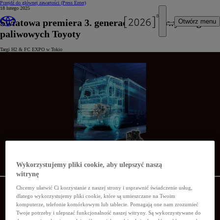
Przejdź do głównej zawartości
(Press Enter)
18 lutego 2025
Światowa premiera 3. generacji wodorowych ogniw
Otwórz menu
paliwowych Toyoty
Targi H2 & FC EXPO w Tokio
Wykorzystujemy pliki cookie, aby ulepszyć naszą
witrynę
Chcemy ułatwić Ci korzystanie z naszej strony i usprawnić świadczenie usług,
dlatego wykorzystujemy pliki cookie, które są umieszczane na Twoim
komputerze, telefonie komórkowym lub tablecie. Pomagają one nam zrozumieć
Twoje potrzeby i ulepszać funkcjonalność naszej witryny. Są wykorzystywane do