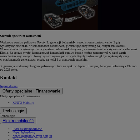
Szerokie spektrum zastosowań
Wodorowe ogniwa paliwowe Toyoty 3. generacji będą miały wszechstronne zastosowanie. Będą
wykorzystywane m.in. w samochodach osobowych, gwarantując duży zasięg na jednym tankowaniu.
W samochodach ciężarowych nowy system będzie miał dużą moc, a niezawodność ma się równać z silnikami
Diesla. Za sprawą swojej kompaktowej konstrukcji ogniwa będzie można zamontować w całej gamie
samochodów użytkowych. Nowy system ogniw paliwowych Toyoty będzie mógł być wykorzystywany
w stacjonarnych generatorach prądu, na kolei i w transporcie morskim.
3. generacja wodorowych ogniw paliwowych trafi na rynki w Japonii, Europie, Ameryce Północnej i Chinach
po 2026 roku.
Kontakt
Napisz do nas
Oferty specjalne i Finansowanie
Oferty specjalne i Finansowanie
KINTO Mobility
Technologie
Technologie
Elektromobilność
Lider elektromobilności
Napęd hybrydowy
Napęd hybrydowy typu plug-in
Napęd wodorowy