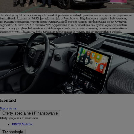
Ten elektryczny SUV zapewnia wysoki komfort podróżowania dzięki przestronnemu wnętrzu oraz pojemnemu
bagażnikowi. Rozstaw osi bZ4X jest taki sam jak w 7-osobowym Highlanderze z napędem hybrydowym,
co gwarantuje pasażerom tylnego rzędu wyjątkową ilość miejsca na nogi, porównywalną do aut wyższych
segmentów. Modele bZ4X z rocznika 2024 wyposażono m.in. w udoskonalony system ogrzewania baterii
umożliwiający szybsze ładowanie w niskich temperaturach oraz w nowoczesne ogrzewanie promiennikowe
dostępne w wersji Executive, które zapewnia szybkie nagrzanie wnętrza tuż po uruchomieniu pojazdu.
Kontakt
Napisz do nas
Oferty specjalne i Finansowanie
Oferty specjalne i Finansowanie
KINTO Mobility
Technologie