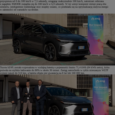
przyspiesza od 0 do 100 km/h w 7,5 sekundy, osiągając maksymalnie 160 km/h, natomiast odmiana
z napędem XMODE rozpędza się do 100 km/h w 6,9 sekundy. W tej wersji komputer steruje pracą obu
silników, inteligentnie rozdzielając moc między osiami, co przekłada się na optymalizację zużycia energii
w zależności od warunków na drodze.
Toyota bZ4X została wyposażona w wydajną baterię o pojemności brutto 71,4 kWh (64 kWh netto), która
pozwala na szybkie ładowanie do 80% w około 30 minut. Zasięg samochodu w cyklu mieszanym WLTP
wynosi nawet do 514 km, a bateria objęta jest gwarancją na 8 lat lub 160 000 km.