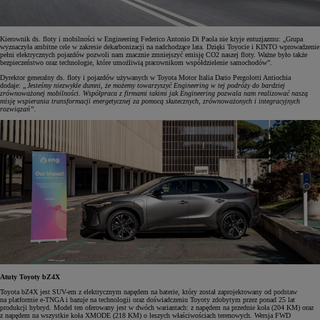
Kierownik ds. floty i mobilności w Engineering Federico Antonio Di Paola nie kryje entuzjazmu: „Grupa
wyznaczyła ambitne cele w zakresie dekarbonizacji na nadchodzące lata. Dzięki Toyocie i KINTO wprowadzenie
pełni elektrycznych pojazdów pozwoli nam znacznie zmniejszyć emisję CO2 naszej floty. Ważne było także
bezpieczeństwo oraz technologie, które umożliwią pracownikom współdzielenie samochodów”.
Dyrektor generalny ds. floty i pojazdów używanych w Toyota Motor Italia Dario Pergolotti Antiochia
dodaje:
„Jesteśmy niezwykle dumni, że możemy towarzyszyć Engineering w tej podróży do bardziej
zrównoważonej mobilności. Współpraca z firmami takimi jak Engineering pozwala nam realizować naszą
misję wspierania transformacji energetycznej za pomocą skutecznych, zrównoważonych i integracyjnych
rozwiązań”.
Atuty Toyoty bZ4X
Toyota bZ4X jest SUV-em z elektrycznym napędem na baterie, który został zaprojektowany od podstaw
na platformie e-TNGA i bazuje na technologii oraz doświadczeniu Toyoty zdobytym przez ponad 25 lat
produkcji hybryd. Model ten oferowany jest w dwóch wariantach: z napędem na przednie koła (204 KM) oraz
z napędem na wszystkie koła XMODE (218 KM) o leszych właściwościach terenowych. Wersja FWD