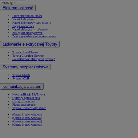
Technologie
Elektromobilność
Lider elektromobilności
Napęd hybrydowy
Napęd hybrydowy typu plug-in
Napęd wodorowy
Napęd elektryczny na baterię
Zasięg aut elektrycznych
Zalety posiadania aut elektrycznych
Ładowanie elektrycznej Toyoty
Toyota HomeCharge
Toyota Charging Network
Jak naładować elektryczną Toyotę?
Systemy bezpieczeństwa
Toyota T-Mate
System eCall
Komunikacja z autem
Nowa aplikacja MyToyota
Cyfrowy opiekun auta
Usługi Connected
Płatne subskrypcje
Toyota Connectivity Match
(Opens in new window)
(Opens in new window)
(Opens in new window)
(Opens in new window)