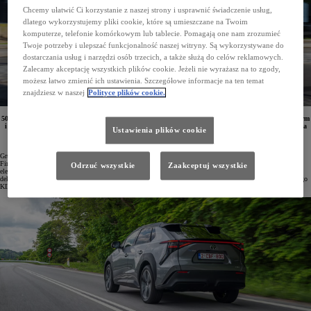
Chcemy ułatwić Ci korzystanie z naszej strony i usprawnić świadczenie usług,
dlatego wykorzystujemy pliki cookie, które są umieszczane na Twoim
komputerze, telefonie komórkowym lub tablecie. Pomagają one nam zrozumieć
Twoje potrzeby i ulepszać funkcjonalność naszej witryny. Są wykorzystywane do
dostarczania usług i narzędzi osób trzecich, a także służą do celów reklamowych.
Zalecamy akceptację wszystkich plików cookie. Jeżeli nie wyrażasz na to zgody,
możesz łatwo zmienić ich ustawienia. Szczegółowe informacje na ten temat
znajdziesz w naszej
Polityce plików cookie.
50 egzemplarzy elektrycznej Toyoty bZ4X trafi do floty włoskiego lidera w procesach cyfryzacji dla firm
i administracji publicznej Engineering. Wybór modeli Toyoty w ramach elektryfikacji parku aut dla
Ustawienia plików cookie
pracowników firmy był podyktowany bezpieczeństwem i korzystnymi warunkami wynajmu
długoterminowego KINTO.
Grupa Engineering zatrudnia przeszło 15 tysięcy pracowników w 80 różnych lokalizacjach na całym świecie.
Firma zakłada, że do 2026 roku będzie dysponować niskoemisyjną flotą składającą się wyłącznie z pojazdów
Odrzuć wszystkie
Zaakceptuj wszystkie
elektrycznych oraz hybrydowych, które będą emitować mniej niż 60 g CO2 na kilometr. Elementem strategii
dekarbonizacji jest włączenie do floty właśnie 50 modeli Toyoty bZ4X w ramach wynajmu długoterminowego
KINTO.