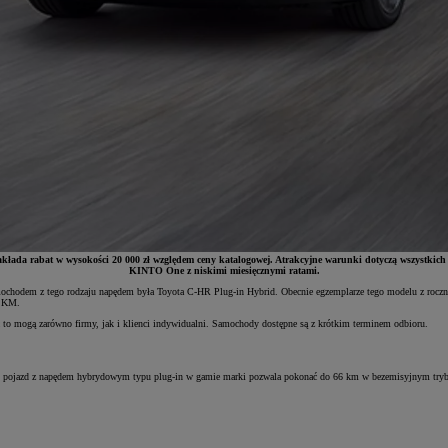
akłada rabat w wysokości 20 000 zł względem ceny katalogowej. Atrakcyjne warunki dotyczą wszystkich
KINTO One z niskimi miesięcznymi ratami.
chodem z tego rodzaju napędem była Toyota C-HR Plug-in Hybrid. Obecnie egzemplarze tego modelu z rocznika
3 KM.
 to mogą zarówno firmy, jak i klienci indywidualni. Samochody dostępne są z krótkim terminem odbioru.
nowo pojazd z napędem hybrydowym typu plug-in w gamie marki pozwala pokonać do 66 km w bezemisyjnym trybi