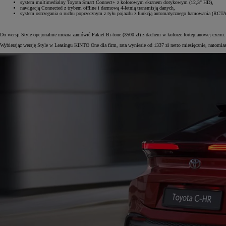
system multimedialny Toyota Smart Connect+ z kolorowym ekranem dotykowym (12,3" HD),
nawigacją Connected z trybem offline i darmową 4-letnią transmisją danych,
system ostrzegania o ruchu poprzecznym z tyłu pojazdu z funkcją automatycznego hamowania (RCT
Do wersji Style opcjonalnie można zamówić Pakiet Bi-tone (3500 zł) z dachem w kolorze fortepianowej czerni.
Wybierając wersję Style w Leasingu KINTO One dla firm, rata wyniesie od 1337 zł netto miesięcznie, natom