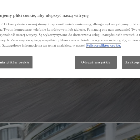
jemy pliki cookie, aby ulepszyć naszą witrynę
ć Ci korzystanie z naszej strony i usprawnić świadczenie usług, dlatego wykorzystujemy pliki co
na Twoim komputerze, telefonie komórkowym lub tablecie. Pomagają one nam zrozumieć Twoje 
cjonalność naszej witryny. Są wykorzystywane do dostarczania usług i narzędzi osób trzecich, a 
wych. Zalecamy akceptację wszystkich plików cookie. Jeżeli nie wyrażasz na to zgody, możesz 
a. Szczegółowe informacje na ten temat znajdziesz w naszej
Polityce plików cookie.
nia plików cookie
Odrzuć wszystkie
Zaakcept