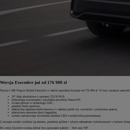
Wersja Executive już od 176 900 zł
Toyota C-HR Plug-in Hybrid Executive w ofercie specjalnej kosztuje od 176 900 zł. W tym wariancie samochó
19" felgi aluminiowe z oponami 225/50 R19,
technologię oczyszczania i nawilżania powietrza Nanoe-X®,
światła główne w technologii LED ,
przednie fotele sportowe,
elektryczna regulacja fotela kierowcy w zakresie przód–tył, wysokości i pochylenia oparcia,
elektrycznie unoszone drzwi bagażnika,
system nastrojowego oświetlenia diodami LED z możliwością personalizacji.
Z zewnątrz model wyróżnia się dachem, przednim grillem i tylnym zderzakiem wykończonymi w kolorze fortep
Do wersji Executive można dobrać dwa opcjonalne pakiety – Tech oraz VIP.