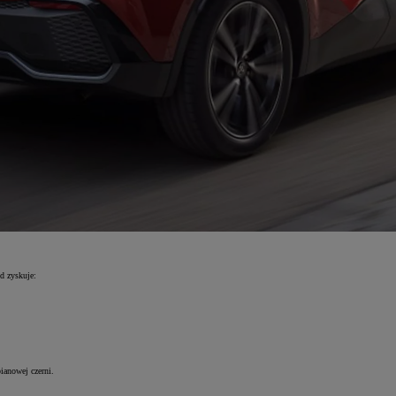
d zyskuje:
ianowej czerni.