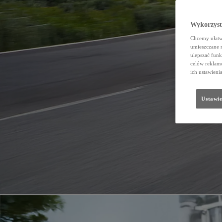
Wykorzystu
Chcemy ułatwi
umieszczane 
ulepszać funk
celów reklamo
ich ustawieni
Ustawie