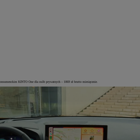
Konsumenckim KINTO One dla osób prywatnych – 1869 zł brutto miesięcznie.