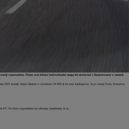
 wersji wyposażenia. Firmy oraz klienci indywidualni mogą też skorzystać z finansowania w ramach
 2025 zostały objęte rabatem w wysokości 20 000 zł od ceny katalogowej. Są to wersje Style, Executive,
e EV. Na liście wyposażenia tej odmiany znajdziemy m.in.: