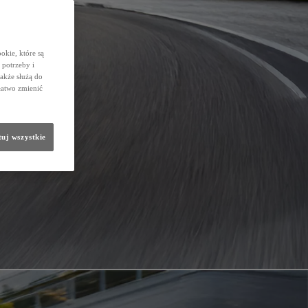
okie, które są
potrzeby i
także służą do
łatwo zmienić
uj wszystkie