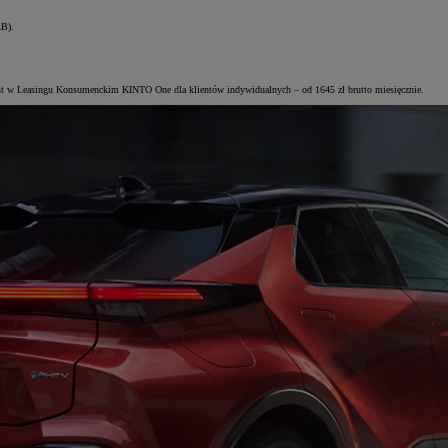
AB).
iast w Leasingu Konsumenckim KINTO One dla klientów indywidualnych – od 1645 zł brutto miesięcznie.