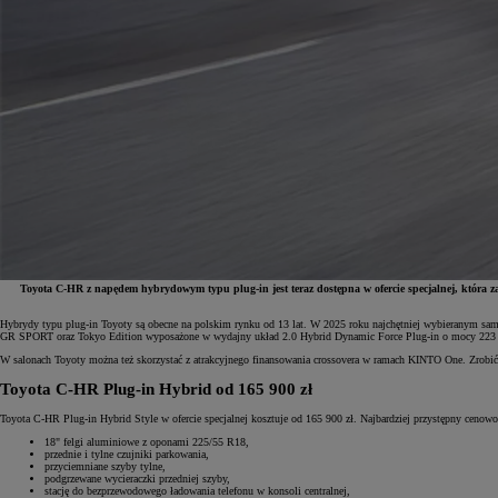
Toyota C-HR z napędem hybrydowym typu plug-in jest teraz dostępna w ofercie specjalnej, która z
Hybrydy typu plug-in Toyoty są obecne na polskim rynku od 13 lat. W 2025 roku najchętniej wybieranym samo
GR SPORT oraz Tokyo Edition wyposażone w wydajny układ 2.0 Hybrid Dynamic Force Plug-in o mocy 22
W salonach Toyoty można też skorzystać z atrakcyjnego finansowania crossovera w ramach KINTO One. Zrobić
Toyota C-HR Plug-in Hybrid od 165 900 zł
Toyota C-HR Plug-in Hybrid
Style w ofercie specjalnej kosztuje od 165 900 zł. Najbardziej przystępny ce
18" felgi aluminiowe z oponami 225/55 R18,
przednie i tylne czujniki parkowania,
przyciemniane szyby tylne,
podgrzewane wycieraczki przedniej szyby,
stację do bezprzewodowego ładowania telefonu w konsoli centralnej,