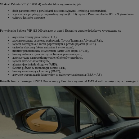
W skład Pakietu VIP (13 000 zł) wchodzi takie wyposażenie, jak:
dach panoramiczny z powłokami niskoemisyjnymi i redukcją podczerwieni,
wyświetlacz projekcyjny na przedniej szybie (HUD), system Premium Audio JBL z 9 głośnikami,
cyfrowe lusterko wsteczne.
Po wybraniu Pakietu VIP (13 000 zł) auto w wersji Executive zostaje dodatkowo wyposażone w:
asystenta zmiany pasa ruchu (LCA)
zaawansowanego asystenta parkowania Toyota Teammate Advanced Park,
system ostrzegania o ruchu poprzecznym z przodu pojazdu (FCTA),
tapicerkę skórzaną (skóra naturalna i syntetyczna),
monitor panoramiczny z systemem kamer 360 stopni (PVM),
kamerę cofania z dynamicznymi liniami pomocniczymi,
automatyczne samopoziomowanie reflektorów przednich,
system doświetlania zakrętów,
adaptacyjne światła drogowe (AHS),
światła główne w technologii Matrix LED,
kamerę monitorującą kierowcę (DMC),
aktywne wspomaganie kierownicy w razie ryzyka zderzenia (ESA + AS).
Rata dla firm w Leasingu KINTO One za wersję Executive wynosi od 1519 zł netto miesięcznie, w Leasingu 