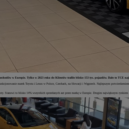
ochodów w Europie. Tylko w 2023 roku do Klientów trafiło blisko 153 tys. pojazdów. Dało to TCE najs
funkcjonowanie marek Toyota i Lexus w Polsce, Czechach, na Słowacji i Węgrzech. Najlepszym potwierdzeniem
. Stanowi to blisko 14% wszystkich sprzedanych aut przez markę w Europie. Drugim największym rynkiem jest