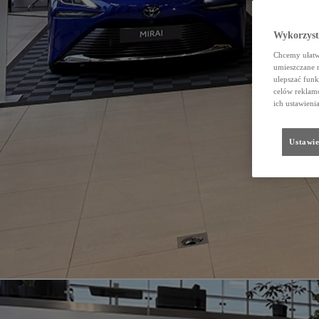
Wykorzystu
Chcemy ułatwi
umieszczane 
ulepszać funk
celów reklamo
ich ustawieni
Ustawie