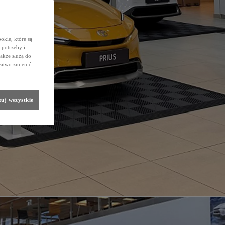
okie, które są
potrzeby i
także służą do
łatwo zmienić
uj wszystkie