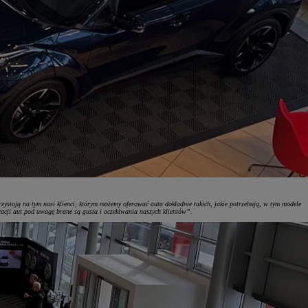
ystają na tym nasi klienci, którym możemy oferować auta dokładnie takich, jakie potrzebują, w tym modele
acji aut pod uwagę brane są gusta i oczekiwania naszych klientów”.