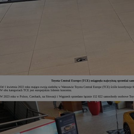
Toyota Central Europe (TCE) osiągnęła najwyższą sprzedaż sam
Od 1 kwietnia 2022 roku mająca swoją siedzibę w Warszawie Toyota Central Europe (TCE) ściśle koordynuje 
W obu kategoriach TCE jest europejskim liderem koncernu.
W 2023 roku w Polsce, Czechach, na Słowacji i Węgrzech sprzedano łącznie 152 822 samochody osobowe Toyoty