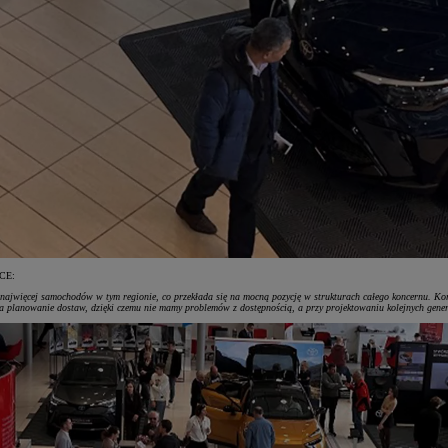
TCE:
ajwięcej samochodów w tym regionie, co przekłada się na mocną pozycję w strukturach całego koncernu. Korz
 planowanie dostaw, dzięki czemu nie mamy problemów z dostępnością, a przy projektowaniu kolejnych gener