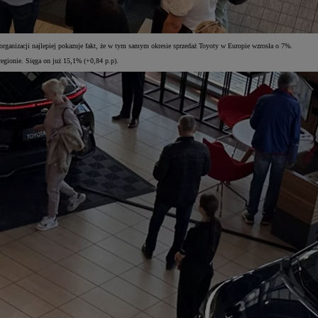
ganizacji najlepiej pokazuje fakt, że w tym samym okresie sprzedaż Toyoty w Europie wzrosła o 7%.
ionie. Sięga on już 15,1% (+0,84 p.p).