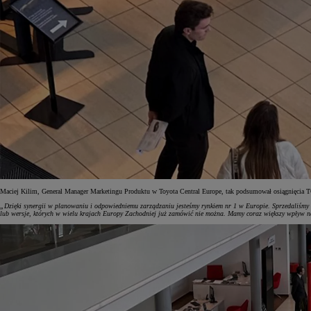
Maciej Kilim, General Manager Marketingu Produktu w Toyota Central Europe, tak podsumował osiągnięcia 
„Dzięki synergii w planowaniu i odpowiedniemu zarządzaniu jesteśmy rynkiem nr 1 w Europie. Sprzedaliśmy n
lub wersje, których w wielu krajach Europy Zachodniej już zamówić nie można. Mamy coraz większy wpływ na