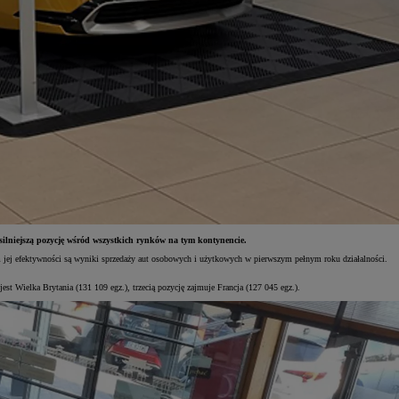
ilniejszą pozycję wśród wszystkich rynków na tym kontynencie.
 jej efektywności są wyniki sprzedaży aut osobowych i użytkowych w pierwszym pełnym roku działalności.
 Wielka Brytania (131 109 egz.), trzecią pozycję zajmuje Francja (127 045 egz.).