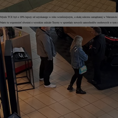
Wynik TCE był o 18% lepszy od uzyskanego w roku wcześniejszym, a skalę sukcesu zarządzanej w Warszawie or
Warto tu wspomnieć również o wysokim udziale Toyoty w sprzedaży nowych samochodów osobowych w tym reg