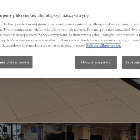
jemy pliki cookie, aby ulepszyć naszą witrynę
ć Ci korzystanie z naszej strony i usprawnić świadczenie usług, dlatego wykorzystujemy pliki co
na Twoim komputerze, telefonie komórkowym lub tablecie. Pomagają one nam zrozumieć Twoje 
cjonalność naszej witryny. Są wykorzystywane do dostarczania usług i narzędzi osób trzecich, a 
wych. Zalecamy akceptację wszystkich plików cookie. Jeżeli nie wyrażasz na to zgody, możesz 
a. Szczegółowe informacje na ten temat znajdziesz w naszej
Polityce plików cookie.
nia plików cookie
Odrzuć wszystkie
Zaakcept