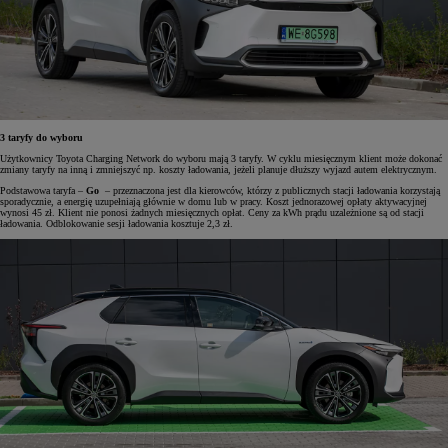
3 taryfy do wyboru
Użytkownicy Toyota Charging Network do wyboru mają 3 taryfy. W cyklu miesięcznym klient może dokonać
zmiany taryfy na inną i zmniejszyć np. koszty ładowania, jeżeli planuje dłuższy wyjazd autem elektrycznym.
Podstawowa taryfa –
Go
– przeznaczona jest dla kierowców, którzy z publicznych stacji ładowania korzystają
sporadycznie, a energię uzupełniają głównie w domu lub w pracy. Koszt jednorazowej opłaty aktywacyjnej
wynosi 45 zł. Klient nie ponosi żadnych miesięcznych opłat. Ceny za kWh prądu uzależnione są od stacji
ładowania. Odblokowanie sesji ładowania kosztuje 2,3 zł.