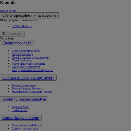
Kontakt
Napisz do nas
Oferty specjalne i Finansowanie
Oferty specjalne i Finansowanie
KINTO Mobility
Technologie
Technologie
Elektromobilność
Lider elektromobilności
Napęd hybrydowy
Napęd hybrydowy typu plug-in
Napęd wodorowy
Napęd elektryczny na baterię
Zasięg aut elektrycznych
Zalety posiadania aut elektrycznych
Ładowanie elektrycznej Toyoty
Toyota HomeCharge
Toyota Charging Network
Jak naładować elektryczną Toyotę?
Systemy bezpieczeństwa
Toyota T-Mate
System eCall
Komunikacja z autem
Nowa aplikacja MyToyota
Cyfrowy opiekun auta