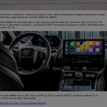
Użytkownicy elektryków i hybryd typu plug-in, którzy częściej uzupełniający energią na publicznych stacjach
ładowania, mogą zdecydować się taryfy
Active
lub
Active+
.
Taryfa
Active
nie przewiduje opłat za aktywację oraz odblokowanie sesji ładowania. Ceny za kWh są o 5%
niższe w porównaniu z taryfą Go, a na stacjach IONITY obowiązuje 10-procentowa zniżka. Miesięczna opłata
wynosi 23,5 zł.
W taryfie
Active+
jest aż 20% zniżki za kWh lub 25% na stacjach IONITY, miesięczna opłata to 67 zł
i również nie ma opłaty aktywacyjnej.
Dowiedz się więcej o Toyota Charging Network