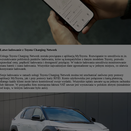
Łatwe ładowanie z Toyota Charging Network
Usługa Toyota Charging Network została powiązana z aplikacją MyToyota. Rozwiązanie to umożliwia m.in.
wyszukiwanie pobliskich punktów ładowania, które są kompatybilne z danym modelem Toyoty, pozwala
sprawdzać ceny, prędkość ładowania i dostępność przyłączy. W trakcie ładowania umożliwia monitorowanie
stanu baterii i czasu ładowania. Wszystkie najważniejsze dane zgromadzone są w jednym miejscu, co ułatwia
korzystanie ładowarek.
Sesje ładowania w ramach usługi Toyota Charging Network można też uruchamiać zarówno przy pomocy
aplikacji MyToyota, jak i przy pomocy karty RFID. Konto użytkownika jest połączone z kartą płatniczą,
dlatego każdy klient może łatwo kontrolować swoje wydatki. Wszystkie opłaty zawarte są na jednym rachunku
lub fakturze. W przypadku firm miesięczna faktura VAT zawsze jest wystawiana w polskim złotym (niezależnie
od kraju, w którym ładowane było auto).