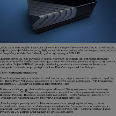
„Nasze badania nad wodorem i ogniwami paliwowymi w transporcie kolejowym pokazały, że takie rozwiązania
mają duży potencjał. Wodorowe pociągi będą ważnym elementem budowy zrównoważonego systemu transportu
w Europie” – powiedział Bart Biebuyck, dyrektor wykonawczy w FCH 2 JU.
„Komisja Europejska jasno stwierdziła w Strategii wodorowej, że wszędzie tam, gdzie napęd elektryczny
napotyka na trudności, wodór stanowi obiecującą alternatywę. Trudno dostępne trasy kolejowe są tego dobrym
przykładem. Projekt FCH2RAIL pokazuje, że technologia wodorowa stanowi elastyczne, bezemisyjne
rozwiązanie, które może zastąpić pociągi z silnikiem Diesla” – kontynuował Bart Biebuyck.
Testy w warunkach rzeczywistych
Chcąc lepiej poznać wpływ na środowisko, a także ocenić jego osiągi w warunkach rzeczywistych, napęd Fuel
Cell Hybrid Power Pack zostanie zamontowany w elektrycznym pociągu podmiejskim CIVIA hiszpańskiego
producenta CAF. Dostarczy go hiszpańska kolej państwowa Renfe.
W nowym modelu pociągu obok modułów ogniw paliwowych Toyoty zastosowano baterie i konwertery
dostarczone przez CAF. Wstępne testy funkcjonalności i jazdy testowe zostaną przeprowadzone na terenie
Hiszpanii i Portugalii. Hiszpańskie centrum badań nad wodorem – Centro National de Hidrogeno (CNH2) –
wybuduje stację wodorową, na której prototypowy pociąg będzie tankowany.
„Prace konsorcjum pozwolą znaleźć kolejne zastosowanie dla technologii ogniw paliwowych. Wodór
ma do odegrania ogromną rolę w dekarbonizacji europejskiej kolei. Bardzo nas cieszy, że moduły ogniw
paliwowych Toyoty staną się częścią napędu Fuel Cell Hybrid Power Pack” – podkreślił Thiebault Paquet,
dyrektor Fuel Cell Business Group należącej do Toyota Motor Europe.