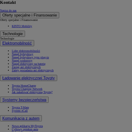
Kontakt
Napisz do nas
Oferty specjalne i Finansowanie
Oferty specjalne i Finansowanie
KINTO Mobility
Technologie
Technologie
Elektromobilność
Lider elektromobilności
Napęd hybrydowy
Napęd hybrydowy typu plug-in
Napęd wodorowy
Napęd elektryczny na baterię
Zasięg aut elektrycznych
Zalety posiadania aut elektrycznych
Ładowanie elektrycznej Toyoty
Toyota HomeCharge
Toyota Charging Network
Jak naładować elektryczną Toyotę?
Systemy bezpieczeństwa
Toyota T-Mate
System eCall
Komunikacja z autem
Nowa aplikacja MyToyota
Cyfrowy opiekun auta