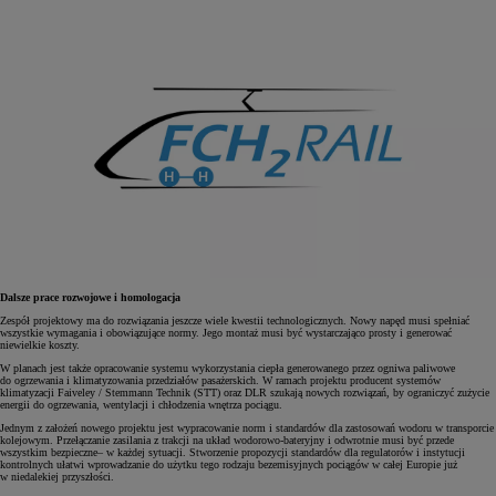
Dalsze prace rozwojowe i homologacja
Zespół projektowy ma do rozwiązania jeszcze wiele kwestii technologicznych. Nowy napęd musi spełniać
wszystkie wymagania i obowiązujące normy. Jego montaż musi być wystarczająco prosty i generować
niewielkie koszty.
W planach jest także opracowanie systemu wykorzystania ciepła generowanego przez ogniwa paliwowe
do ogrzewania i klimatyzowania przedziałów pasażerskich. W ramach projektu producent systemów
klimatyzacji Faiveley / Stemmann Technik (STT) oraz DLR szukają nowych rozwiązań, by ograniczyć zużycie
energii do ogrzewania, wentylacji i chłodzenia wnętrza pociągu.
Jednym z założeń nowego projektu jest wypracowanie norm i standardów dla zastosowań wodoru w transporcie
kolejowym. Przełączanie zasilania z trakcji na układ wodorowo-bateryjny i odwrotnie musi być przede
wszystkim bezpieczne– w każdej sytuacji. Stworzenie propozycji standardów dla regulatorów i instytucji
kontrolnych ułatwi wprowadzanie do użytku tego rodzaju bezemisyjnych pociągów w całej Europie już
w niedalekiej przyszłości.