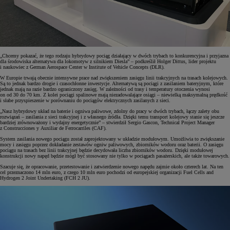
„Chcemy pokazać, że tego rodzaju hybrydowy pociąg działający w dwóch trybach to konkurencyjna i przyjazna
dla środowiska alternatywa dla lokomotyw z silnikiem Diesla” – podkreślił Holger Dittus, lider projektu
i naukowiec z German Aerospace Center w Institute of Vehicle Concepts (DLR).
W Europie trwają obecnie intensywne prace nad zwiększeniem zasięgu linii trakcyjnych na trasach kolejowych.
Są to jednak bardzo drogie i czasochłonne inwestycje. Alternatywą są pociągi z zasilaniem bateryjnym, które
jednak mają na razie bardzo ograniczony zasięg. W zależności od trasy i temperatury otoczenia wynosi
on od 30 do 70 km. Z kolei pociągi spalinowe mają niezadowalające osiągi – niewielką maksymalną prędkość
i słabe przyspieszenie w porównaniu do pociągów elektrycznych zasilanych z sieci.
„Nasz hybrydowy układ na baterie i ogniwa paliwowe, zdolny do pracy w dwóch trybach, łączy zalety obu
rozwiązań – zasilania z sieci trakcyjnej i z własnego źródła. Dzięki temu transport kolejowy stanie się jeszcze
bardziej zrównoważony i wydajny energetycznie” – stwierdził Sergio Gascon, Technical Project Manager
z Construcciones y Auxiliar de Ferrocarriles (CAF).
System zasilania nowego pociągu został zaprojektowany w układzie modułowym. Umożliwia to zwiększanie
mocy i zasięgu poprzez dokładanie zestawów ogniw paliwowych, zbiorników wodoru oraz baterii. O zasięgu
pociągu na trasach bez linii trakcyjnej będzie decydowała liczba zbiorników wodoru. Dzięki modułowej
konstrukcji nowy napęd będzie mógł być stosowany nie tylko w pociągach pasażerskich, ale także towarowych.
Szacuje się, że opracowanie, przetestowanie i zatwierdzenie nowego napędu zajmie około czterech lat. Na ten
cel przeznaczono 14 mln euro, z czego 10 mln euro pochodzi od europejskiej organizacji Fuel Cells and
Hydrogen 2 Joint Undertaking (FCH 2 JU).