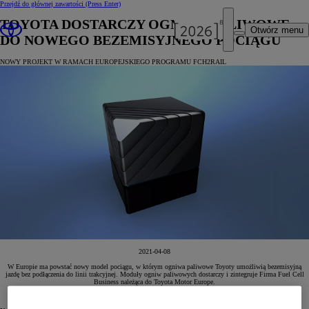
Przejdź do głównej zawartości
(Press Enter)
TOYOTA DOSTARCZY OGNIWA PALIWOWE
Otwórz menu
DO NOWEGO BEZEMISYJNEGO POCIĄGU
NOWY PROJEKT W RAMACH EUROPEJSKIEGO PROGRAMU FCH2RAIL
2021-04-08
W Europie ma powstać nowy model pociągu, w którym ogniwa paliwowe Toyoty umożliwią bezemisyjną
jazdę bez podłączenia do linii trakcyjnej. Moduły ogniw paliwowych dostarczy i zintegruje Firma Fuel Cell
Business należąca do Toyota Motor Europe.