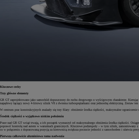
Kluczowe cechy
Trzy główne elementy
GR GT zaprojektowano jako samochód dopuszczony do ruchu drogowego o wyścigowym charakterze. Kierując się
napędowy łączący nowy 4-litrowy silnik V8 z dwiema turbosprężarkami oraz jednostkę elektryczną. Zestaw 
W centrum prac konstrukcyjnych znalazły się trzy filary: obniżenie środka ciężkości, maksymalne ogranicze
Środek ciężkości o wyjątkowo niskim położeniu
Prace nad GR GT wciąż trwają, a ich początek wyznaczył cel maksymalnego obniżenia środka ciężkości. Osiąg
poprawić kontrolę nad autem w warunkach granicznych. Kluczowe podzespoły – w tym silnik, zamontowany z tyłu
co w połączeniu z dopracowaną pozycją za kierownicą zwiększa poczucie jedności z samochodem i ułatwia prec
Pierwsza całkowicie aluminiowa rama nadwozia