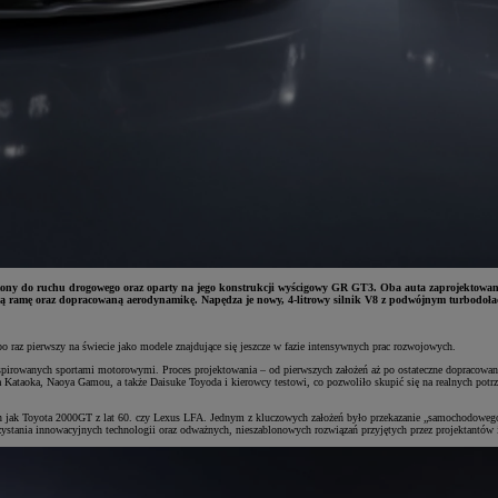
o ruchu drogowego oraz oparty na jego konstrukcji wyścigowy GR GT3. Oba auta zaprojektowano z my
ą ramę oraz dopracowaną aerodynamikę. Napędza je nowy, 4-litrowy silnik V8 z podwójnym turbodoł
z pierwszy na świecie jako modele znajdujące się jeszcze w fazie intensywnych prac rozwojowych.
inspirowanych sportami motorowymi. Proces projektowania – od pierwszych założeń aż po ostateczne dopraco
 Kataoka, Naoya Gamou, a także Daisuke Toyoda i kierowcy testowi, co pozwoliło skupić się na realnych potr
n jak Toyota 2000GT z lat 60. czy Lexus LFA. Jednym z kluczowych założeń było przekazanie „samochodowego
ystania innowacyjnych technologii oraz odważnych, nieszablonowych rozwiązań przyjętych przez projektantów