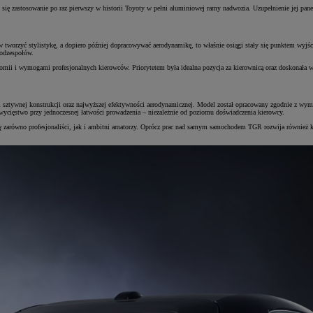
ło się zastosowanie po raz pierwszy w historii Toyoty w pełni aluminiowej ramy nadwozia. Uzupełnienie je
orzyć stylistykę, a dopiero później dopracowywać aerodynamikę, to właśnie osiągi stały się punktem wyjścia.
podzespołów.
mii i wymogami profesjonalnych kierowców. Priorytetem była idealna pozycja za kierownicą oraz doskonała w
i sztywnej konstrukcji oraz najwyższej efektywności aerodynamicznej. Model został opracowany zgodnie z wy
ycięstwo przy jednoczesnej łatwości prowadzenia – niezależnie od poziomu doświadczenia kierowcy.
ię zarówno profesjonaliści, jak i ambitni amatorzy. Oprócz prac nad samym samochodem TGR rozwija również 