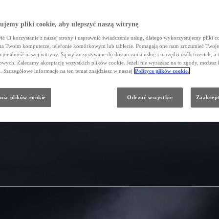
jemy pliki cookie, aby ulepszyć naszą witrynę
ć Ci korzystanie z naszej strony i usprawnić świadczenie usług, dlatego wykorzystujemy pliki co
na Twoim komputerze, telefonie komórkowym lub tablecie. Pomagają one nam zrozumieć Twoje 
cjonalność naszej witryny. Są wykorzystywane do dostarczania usług i narzędzi osób trzecich, a 
wych. Zalecamy akceptację wszystkich plików cookie. Jeżeli nie wyrażasz na to zgody, możesz 
a. Szczegółowe informacje na ten temat znajdziesz w naszej
Polityce plików cookie.
nia plików cookie
Odrzuć wszystkie
Zaakcept