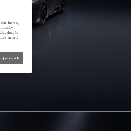
okie, które są
potrzeby i
także służą do
łatwo zmienić
uj wszystkie