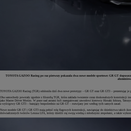
TOYOTA GAZOO Racing po raz pierwszy pokazała dwa nowe modele sportowe: GR GT dopuszczony d
aluminiow
TOYOTA GAZOO Racing (TGR) odsłoniła dziś dwa nowe prototypy – GR GT oraz GR GT3 – prezentując je po ra
Oba samochody powstały zgodnie z filozofią TGR, która zakłada tworzenie coraz doskonalszych konstrukcji 
jako Master Driver Morizo. W prace nad autami byli zaangażowani zawodowi kierowcy Hiroaki Ishiura, Tatsuya
a wyścigowy GR GT3 – bazujący bezpośrednio na GR GT – rozwijany jest według tych samych zasad.
Nowe modele GR GT i GR GT3 mają pełnić rolę flagowych konstrukcji, nawiązując do dziedzictwa takich iko
doświadczonych twórców Lexusa LFA, którzy dzielili się swoją wiedzą z młodszymi zespołami, a także wykorz