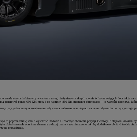
 zasadą stawiania kierowcy w centrum uwagi, inżynierowie skupili się nie tylko na osiągach, lecz także na
ten ma generować ponad 650 KM mocy i co najmniej 850 Nm momentu obrotowego – to wartości docelowe, które
nie masy przy jednoczesnym zwiększeniu sztywności nadwozia oraz dopracowanie aerodynamiki do najwyższego p
nięto to poprzez zmniejszenie wysokości nadwozia i znaczące obniżenie pozycji kierowcy. Kolejnym krokiem 
 układ transaxle oraz inne elementy o dużej masie – rozmieszczono tak, by dodatkowo obniżyć środek ciężkośc
yzyjne prowadzenie.