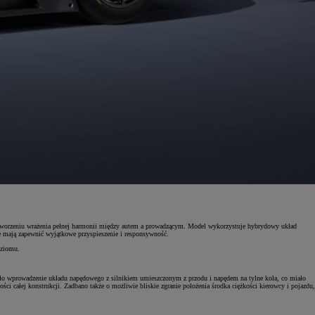
 stworzeniu wrażenia pełnej harmonii między autem a prowadzącym. Model wykorzystuje hybrydowy układ
 mają zapewnić wyjątkowe przyspieszenie i responsywność.
oziomu.
było wprowadzenie układu napędowego z silnikiem umieszczonym z przodu i napędem na tylne koła, co miało
i całej konstrukcji. Zadbano także o możliwie bliskie zgranie położenia środka ciężkości kierowcy i pojazdu,