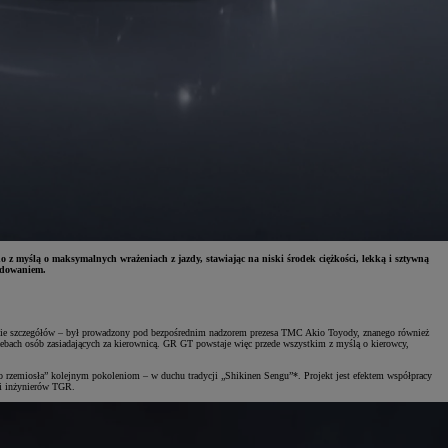
ślą o maksymalnych wrażeniach z jazdy, stawiając na niski środek ciężkości, lekką i sztywną
adowaniem.
wanie szczegółów – był prowadzony pod bezpośrednim nadzorem prezesa TMC Akio Toyody, znanego również
zebach osób zasiadających za kierownicą. GR GT powstaje więc przede wszystkim z myślą o kierowcy,
 rzemiosła” kolejnym pokoleniom – w duchu tradycji „Shikinen Sengu”*. Projekt jest efektem współpracy
 i inżynierów TGR.