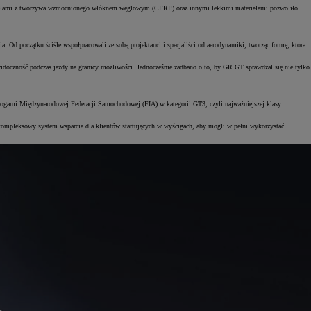
j panelami z tworzywa wzmocnionego włóknem węglowym (CFRP) oraz innymi lekkimi materiałami pozwoliło
 Od początku ściśle współpracowali ze sobą projektanci i specjaliści od aerodynamiki, tworząc formę, która
idoczność podczas jazdy na granicy możliwości. Jednocześnie zadbano o to, by GR GT sprawdzał się nie tylko
mogami Międzynarodowej Federacji Samochodowej (FIA) w kategorii GT3, czyli najważniejszej klasy
kompleksowy system wsparcia dla klientów startujących w wyścigach, aby mogli w pełni wykorzystać