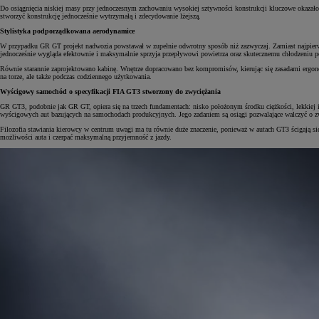
Do osiągnięcia niskiej masy przy jednoczesnym zachowaniu wysokiej sztywności konstrukcji kluczowe okaza
stworzyć konstrukcję jednocześnie wytrzymałą i zdecydowanie lżejszą.
Stylistyka podporządkowana aerodynamice
W przypadku GR GT projekt nadwozia powstawał w zupełnie odwrotny sposób niż zazwyczaj. Zamiast najpierw tw
jednocześnie wygląda efektownie i maksymalnie sprzyja przepływowi powietrza oraz skutecznemu chłodzeniu 
Równie starannie zaprojektowano kabinę. Wnętrze dopracowano bez kompromisów, kierując się zasadami ergono
na torze, ale także podczas codziennego użytkowania.
Wyścigowy samochód o specyfikacji FIA GT3 stworzony do zwyciężania
GR GT3, podobnie jak GR GT, opiera się na trzech fundamentach: nisko położonym środku ciężkości, lekkiej 
wyścigowych aut bazujących na samochodach produkcyjnych. Jego zadaniem są osiągi pozwalające walczyć o zw
Filozofia stawiania kierowcy w centrum uwagi ma tu równie duże znaczenie, ponieważ w autach GT3 ścigają s
możliwości auta i czerpać maksymalną przyjemność z jazdy.