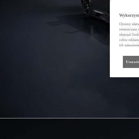
Wykorzystu
Chcemy ułatwi
umieszczane 
ulepszać funk
celów reklamo
ich ustawieni
Ustawie