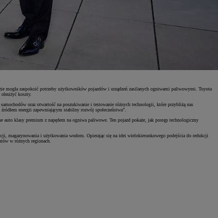
ędzie mogła zaspokoić potrzeby użytkowników pojazdów i urządzeń zasilanych ogniwami paliwowymi. Toyota
 obniżyć koszty.
samochodów oraz otwartość na poszukiwanie i testowanie różnych technologii, które przybliżą nas
m źródłem energii zapewniającym stabilny rozwój społeczeństwa”.
ne auto klasy premium z napędem na ogniwa paliwowe. Ten pojazd pokaże, jak postęp technologiczny
ucji, magazynowania i użytkowania wodoru. Opierając się na idei wielokierunkowego podejścia do redukcji
ntów w różnych regionach.