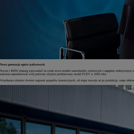
Nowa generacja ogniw paliwowych
Toyota i BMW planują wprowadzić na rynek nowe modele samochodów osobowych z napędem elektrycznym opa
zamierza zaprezentować swój pierwszy seryjnie produkowany model FCEV w 2028 roku.
Współpraca obejmie również segment pojazdów komercyjnych, od etapu rozwoju aż po produkcję, czego efektem