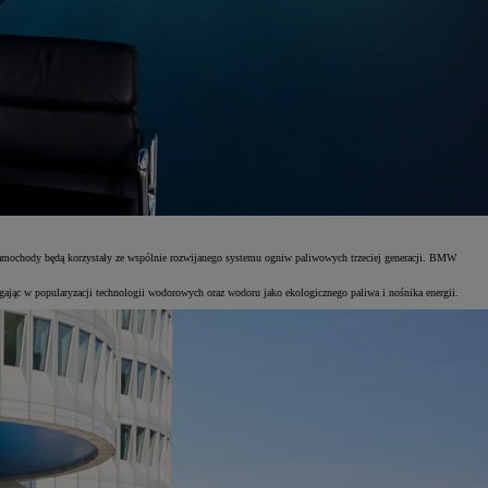
chody będą korzystały ze wspólnie rozwijanego systemu ogniw paliwowych trzeciej generacji. BMW
ając w popularyzacji technologii wodorowych oraz wodoru jako ekologicznego paliwa i nośnika energii.