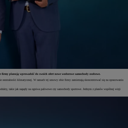
ie firmy planują wprowadzić do swoich ofert nowe wodorowe samochody osobowe.
e neutralności klimatycznej. W ramach tej umowy obie firmy zamierzają skoncentrować się na opracowaniu
rodukty, takie jak napędy na ogniwa paliwowe czy samochody sportowe. Jednym z planów wspólnej wizji