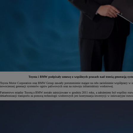
Toyota i BMW podpisały umowę o wspólnych pracach nad trzecią generacją syst
Toyota Motor Corporation oraz BMW Group zawarły porozumienie mające na celu zacieśnienie współpracy w zak
nowoczesnej generacji systemów ogniw paliwowych oraz na rozwoju infrastruktury wodorowej.
Partnerstwo między Toyotą a BMW zostało zainicjowane w grudniu 2011 roku, a założeniem był wspólny rozwój
dekarbonizacji transportu za pomocą technologii wodorowych jest kontynuacja inwestycji w innowacyjne rozwią