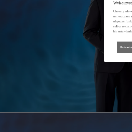
Wykorzystu
Chcemy ułatwi
umieszczane 
ulepszać funk
celów reklamo
ich ustawieni
Ustawie