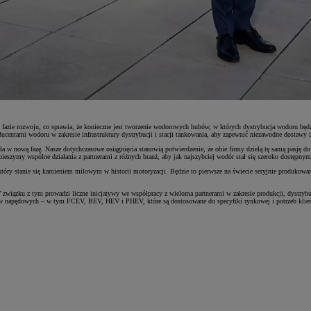
w fazie rozwoju, co sprawia, że konieczne jest tworzenie wodorowych hubów, w których dystrybucja wodoru b
entami wodoru w zakresie infrastruktury dystrybucji i stacji tankowania, aby zapewnić niezawodne dostawy i
 nową fazę. Nasze dotychczasowe osiągnięcia stanowią potwierdzenie, że obie firmy dzielą tę samą pasję do 
pieszymy wspólne działania z partnerami z różnych branż, aby jak najszybciej wodór stał się szeroko dostępny
ry stanie się kamieniem milowym w historii motoryzacji. Będzie to pierwsze na świecie seryjnie produkowa
 W związku z tym prowadzi liczne inicjatywy we współpracy z wieloma partnerami w zakresie produkcji, dystryb
mów napędowych – w tym FCEV, BEV, HEV i PHEV, które są dostosowane do specyfiki rynkowej i potrzeb klie