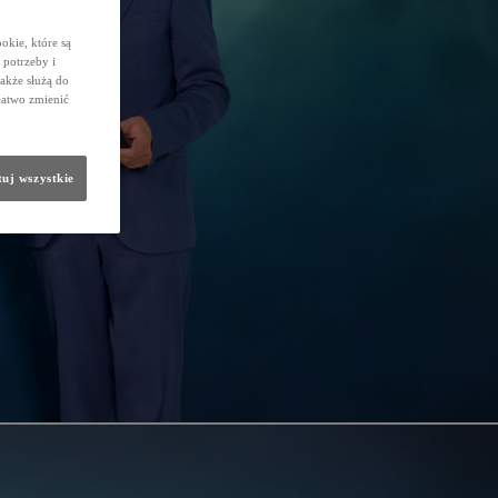
okie, które są
potrzeby i
także służą do
łatwo zmienić
uj wszystkie