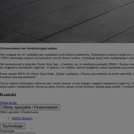
Zrównoważenie sieci dystrybucyjnej wodoru
Aby osiągnąć ten cel, niezbędna jest współpraca wielu różnych podmiotów. Technologia wodorowa nadal jest 
i BMW zamierzają wspierać zrównoważony rozwój dostaw wodoru, stymulując popyt oraz współpracując z produc
Tak skomentował to prezydent Toyoty Koji Sato: „Cieszymy się, że współpraca pomiędzy BMW i Toyotą weszła w
do osiągnięcia neutralności węglowej. W oparciu o te wspólne wartości pogłębimy naszą współpracę oraz przys
Prezes zarządu BMW AG Oliver Zipse dodał: „Dzięki współpracy z Toyotą wprowadzimy na rynek samochód, któ
kształtuje przyszłą mobilność”.
Toyota traktuje technologie wodorowe jako istotny element swojej strategii osiągania neutralności węglowej.
emisji gazów cieplarnianych, Toyota na całym świecie oferuje swoim klientom szeroką gamę modeli i syste
Kontakt
Napisz do nas
Oferty specjalne i Finansowanie
Oferty specjalne i Finansowanie
KINTO Mobility
Technologie
Technologie