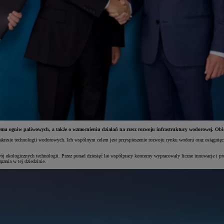
emu ogniw paliwowych, a także o wzmocnieniu działań na rzecz rozwoju infrastruktury wodorowej. Ob
resie technologii wodorowych. Ich wspólnym celem jest przyspieszenie rozwoju rynku wodoru oraz osiągnięci
 ekologicznych technologii. Przez ponad dziesięć lat współpracy koncerny wypracowały liczne innowacje i p
zania w tej dziedzinie.