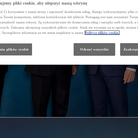
jemy pliki cookie, aby ulepszyć naszą witrynę
ć Ci korzystanie z naszej strony i usprawnić świadczenie usług, dlatego wykorzystujemy pliki co
na Twoim komputerze, telefonie komórkowym lub tablecie. Pomagają one nam zrozumieć Twoje 
cjonalność naszej witryny. Są wykorzystywane do dostarczania usług i narzędzi osób trzecich, a 
wych. Zalecamy akceptację wszystkich plików cookie. Jeżeli nie wyrażasz na to zgody, możesz 
a. Szczegółowe informacje na ten temat znajdziesz w naszej
Polityce plików cookie.
nia plików cookie
Odrzuć wszystkie
Zaakcept