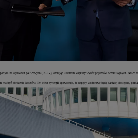
rtym na ogniwach paliwowych (FCEV), oferując klientom większy wybór pojazdów bezemisyjnych. Nowe samo
 ma być obniżenie kosztów. Ten efekt synergii spowoduje, że napędy wodorowe będą bardziej dostępne, pomag