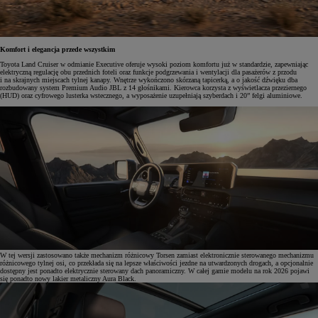
Komfort i elegancja przede wszystkim
Toyota Land Cruiser w odmianie Executive oferuje wysoki poziom komfortu już w standardzie, zapewniając
elektryczną regulację obu przednich foteli oraz funkcje podgrzewania i wentylacji dla pasażerów z przodu
i na skrajnych miejscach tylnej kanapy. Wnętrze wykończono skórzaną tapicerką, a o jakość dźwięku dba
rozbudowany system Premium Audio JBL z 14 głośnikami. Kierowca korzysta z wyświetlacza przeziernego
(HUD) oraz cyfrowego lusterka wstecznego, a wyposażenie uzupełniają szyberdach i 20” felgi aluminiowe.
W tej wersji zastosowano także mechanizm różnicowy Torsen zamiast elektronicznie sterowanego mechanizmu
różnicowego tylnej osi, co przekłada się na lepsze właściwości jezdne na utwardzonych drogach, a opcjonalnie
dostępny jest ponadto elektrycznie sterowany dach panoramiczny. W całej gamie modelu na rok 2026 pojawi
się ponadto nowy lakier metaliczny Aura Black.