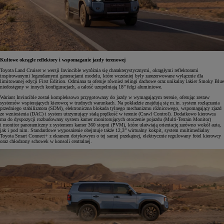
Kultowe okrągłe reflektory i wspomaganie jazdy terenowej
Toyota Land Cruiser w wersji Invincible wyróżnia się charakterystycznymi, okrągłymi reflektorami
inspirowanymi legendarnymi generacjami modelu, które wcześniej były zarezerwowane wyłącznie dla
limitowanej edycji First Edition. Odmiana ta oferuje również relingi dachowe oraz unikalny lakier Smoky Blue
niedostępny w innych konfiguracjach, a całość uzupełniają 18” felgi aluminiowe.
Wariant Invincible został kompleksowo przygotowany do jazdy w wymagającym terenie, oferując zestaw
systemów wspierających kierowcę w trudnych warunkach. Na pokładzie znajdują się m.in. system rozłączania
przedniego stabilizatora (SDM), elektroniczna blokada tylnego mechanizmu różnicowego, wspomagający zjazd
ze wzniesienia (DAC) i system utrzymujący stałą prędkość w terenie (Crawl Control). Dodatkowo kierowca
ma do dyspozycji rozbudowany system kamer monitorujących otoczenie pojazdu (Multi-Terrain Monitor)
i monitor panoramiczny z systemem kamer 360 stopni (PVM), które ułatwiają orientację zarówno wokół auta,
jak i pod nim. Standardowe wyposażenie obejmuje także 12,3” wirtualny kokpit, system multimedialny
Toyota Smart Connect+ z ekranem dotykowym o tej samej przekątnej, elektrycznie regulowany fotel kierowcy
oraz chłodzony schowek w konsoli centralnej.