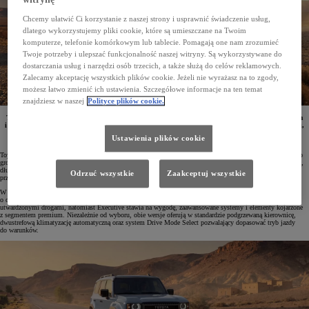
witrynę
Chcemy ułatwić Ci korzystanie z naszej strony i usprawnić świadczenie usług,
dlatego wykorzystujemy pliki cookie, które są umieszczane na Twoim
komputerze, telefonie komórkowym lub tablecie. Pomagają one nam zrozumieć
Twoje potrzeby i ulepszać funkcjonalność naszej witryny. Są wykorzystywane do
dostarczania usług i narzędzi osób trzecich, a także służą do celów reklamowych.
Zalecamy akceptację wszystkich plików cookie. Jeżeli nie wyrażasz na to zgody,
możesz łatwo zmienić ich ustawienia. Szczegółowe informacje na ten temat
znajdziesz w naszej
Polityce plików cookie.
Toyota Land Cruiser pojawi się w dwóch odświeżonych wersjach wyposażenia różniących się stylem
i charakterem. Invincible podkreśla swoje terenowe możliwości klasycznymi, okrągłymi reflektorami,
natomiast Executive skupia się na komforcie, elegancji oraz nowoczesnych technologiach. Model
Ustawienia plików cookie
w takiej konfiguracji ma zadebiutować w Polsce w trzecim kwartale 2026 roku.
Toyota Land Cruiser od blisko osiemdziesięciu lat konsekwentnie dostosowuje się do potrzeb coraz szerszego
grona odbiorców. Model ten uchodzi za jedną z najbardziej rozpoznawalnych terenówek, cenioną za solidność,
długowieczność oraz rozwiązania techniczne pozwalające poruszać się w wymagającym terenie. Jednocześnie
Odrzuć wszystkie
Zaakceptuj wszystkie
przyciąga osoby, które oczekują połączenia praktyczności z bardziej luksusowym charakterem.
W zaprezentowanej w 2024 roku gamie Land Cruisera 250 pojawiły się topowe warianty wyposażenia
o odmiennym podejściu. Wersja Invincible została przygotowana z myślą o entuzjastach jazdy poza
utwardzonymi drogami, natomiast Executive stawia na wygodę, zaawansowane systemy i elementy kojarzone
z segmentem premium. Niezależnie od wyboru, obie wersje oferują w standardzie podgrzewaną kierownicę,
dwustrefową klimatyzację automatyczną oraz system Drive Mode Select pozwalający dopasować tryb jazdy
do warunków.