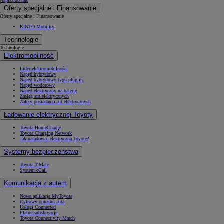
Napisz do nas
Oferty specjalne i Finansowanie
Oferty specjalne i Finansowanie
KINTO Mobility
Technologie
Technologie
Elektromobilność
Lider elektromobilności
Napęd hybrydowy
Napęd hybrydowy typu plug-in
Napęd wodorowy
Napęd elektryczny na baterię
Zasięg aut elektrycznych
Zalety posiadania aut elektrycznych
Ładowanie elektrycznej Toyoty
Toyota HomeCharge
Toyota Charging Network
Jak naładować elektryczną Toyotę?
Systemy bezpieczeństwa
Toyota T-Mate
System eCall
Komunikacja z autem
Nowa aplikacja MyToyota
Cyfrowy opiekun auta
Usługi Connected
Płatne subskrypcje
Toyota Connectivity Match