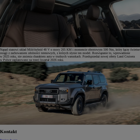
Napęd stanowi układ Mild-hybrid 48 V o mocy 205 KM i momencie obrotowym 500 Nm, który łączy świetne
osiągi z zachowaniem zdolności terenowych, z których słynie ten model. Rozwiązanie to, wprowadzone
w 2025 roku, nie zmienia charakteru auta w trudnych warunkach. Przedsprzedaż nowej oferty Land Cruisera
w Polsce zaplanowano na trzeci kwartał 2026 roku.
Kontakt