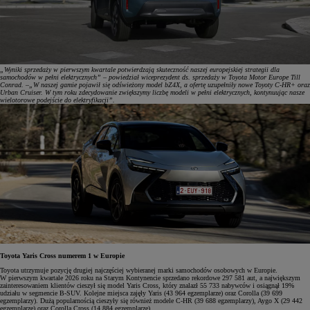
„Wyniki sprzedaży w pierwszym kwartale potwierdzają skuteczność naszej europejskiej strategii dla
samochodów w pełni elektrycznych” – powiedział wiceprezydent ds. sprzedaży w Toyota Motor Europe Till
Conrad. –„W naszej gamie pojawił się odświeżony model bZ4X, a ofertę uzupełniły nowe Toyoty C-HR+ oraz
Urban Cruiser. W tym roku zdecydowanie zwiększymy liczbę modeli w pełni elektrycznych, kontynuując nasze
wielotorowe podejście do elektryfikacji”.
Toyota Yaris Cross numerem 1 w Europie
Toyota utrzymuje pozycję drugiej najczęściej wybieranej marki samochodów osobowych w Europie.
W pierwszym kwartale 2026 roku na Starym Kontynencie sprzedano rekordowe 297 581 aut, a największym
zainteresowaniem klientów cieszył się model Yaris Cross, który znalazł 55 733 nabywców i osiągnął 19%
udziału w segmencie B-SUV. Kolejne miejsca zajęły Yaris (43 964 egzemplarze) oraz Corolla (39 699
egzemplarzy). Dużą popularnością cieszyły się również modele C-HR (39 688 egzemplarzy), Aygo X (29 442
egzemplarze) oraz Corolla Cross (14 884 egzemplarze).