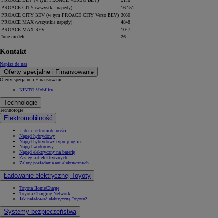
PROACE BEV (w tym PROACE VERSO BEV)
2118
PROACE CITY (wszystkie napędy)
16 151
PROACE CITY BEV (w tym PROACE CITY Verso BEV)
3030
PROACE MAX (wszystkie napędy)
4848
PROACE MAX BEV
1047
Inne modele
26
Kontakt
Napisz do nas
Oferty specjalne i Finansowanie
Oferty specjalne i Finansowanie
KINTO Mobility
Technologie
Technologie
Elektromobilność
Lider elektromobilności
Napęd hybrydowy
Napęd hybrydowy typu plug-in
Napęd wodorowy
Napęd elektryczny na baterię
Zasięg aut elektrycznych
Zalety posiadania aut elektrycznych
Ładowanie elektrycznej Toyoty
Toyota HomeCharge
Toyota Charging Network
Jak naładować elektryczną Toyotę?
Systemy bezpieczeństwa