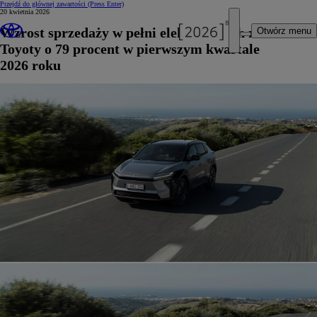
Przejdź do głównej zawartości
(Press Enter)
20 kwietnia 2026
Wzrost sprzedaży w pełni elektrycznych modeli
Otwórz menu
Toyoty o 79 procent w pierwszym kwartale
2026 roku