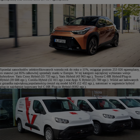
Sprzedaż samochodów zelektryfikowanych wzrosła rok do roku o 11%, osiągając poziom 253 026 egzemplarzy,
co stanowi już 85% całkowitej sprzedaży marki w Europie. W tej kategorii najczęściej wybierano wersje
hybrydowe: Yaris Cross Hybrid (55 733 egz.), Yaris Hybrid (43 963 egz.), Toyota C-HR Hybrid/Plug-in
Hybrid (39 688 egz.), Corolla Hybrid (32 411 egz.) oraz Aygo X Hybrid (25 789 egz.). Wśród aut ładowanych
z gniazdka największą popularnością cieszył się model bZ4X (12 432 egz.), natomiast w segmencie hybryd
plug-in najchętniej kupowany był C-HR Plug-in Hybrid (9392 egz.).