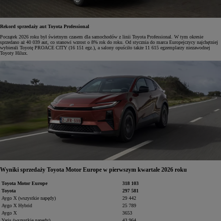
Rekord sprzedaży aut Toyota Professional
Początek 2026 roku był świetnym czasem dla samochodów z linii Toyota Professional. W tym okresie
sprzedano aż 40 039 aut, co stanowi wzrost o 8% rok do roku. Od stycznia do marca Europejczycy najchętniej
wybierali Toyotę PROACE CITY (16 151 egz.), a salony opuściło także 11 615 egzemplarzy niezawodnej
Toyoty Hilux.
Wyniki sprzedaży Toyota Motor Europe w pierwszym kwartale 2026 roku
Toyota Motor Europe
318 103
Toyota
297 581
Aygo X (wszystkie napędy)
29 442
Aygo X Hybrid
25 789
Aygo X
3653
Yaris (wszystkie napędy)
43 964