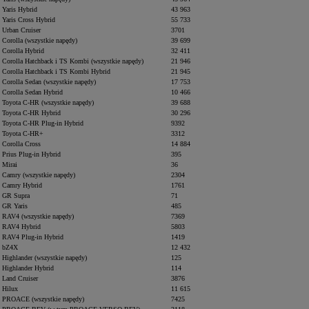
Yaris Hybrid
43 963
Yaris Cross Hybrid
55 733
Urban Cruiser
3701
Corolla (wszystkie napędy)
39 699
Corolla Hybrid
32 411
Corolla Hatchback i TS Kombi (wszystkie napędy)
21 946
Corolla Hatchback i TS Kombi Hybrid
21 945
Corolla Sedan (wszystkie napędy)
17 753
Corolla Sedan Hybrid
10 466
Toyota C-HR (wszystkie napędy)
39 688
Toyota C-HR Hybrid
30 296
Toyota C-HR Plug-in Hybrid
9392
Toyota C-HR+
3312
Corolla Cross
14 884
Prius Plug-in Hybrid
395
Mirai
36
Camry (wszystkie napędy)
2304
Camry Hybrid
1761
GR Supra
71
GR Yaris
485
RAV4 (wszystkie napędy)
7369
RAV4 Hybrid
5803
RAV4 Plug-in Hybrid
1419
bZ4X
12 432
Highlander (wszystkie napędy)
125
Highlander Hybrid
114
Land Cruiser
3876
Hilux
11 615
PROACE (wszystkie napędy)
7425