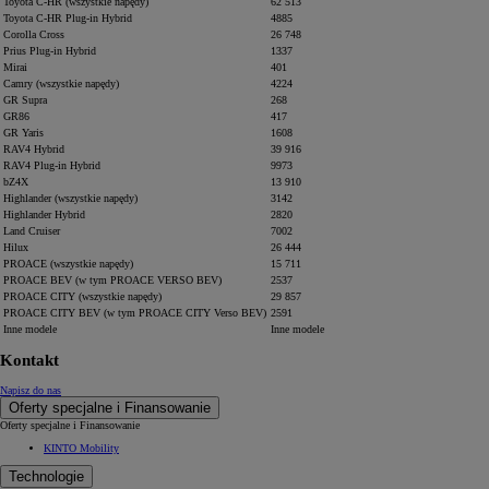
Toyota C-HR (wszystkie napędy)
62 513
Toyota C-HR Plug-in Hybrid
4885
Corolla Cross
26 748
Prius Plug-in Hybrid
1337
Mirai
401
Camry (wszystkie napędy)
4224
GR Supra
268
GR86
417
GR Yaris
1608
RAV4 Hybrid
39 916
RAV4 Plug-in Hybrid
9973
bZ4X
13 910
Highlander (wszystkie napędy)
3142
Highlander Hybrid
2820
Land Cruiser
7002
Hilux
26 444
PROACE (wszystkie napędy)
15 711
PROACE BEV (w tym PROACE VERSO BEV)
2537
PROACE CITY (wszystkie napędy)
29 857
PROACE CITY BEV (w tym PROACE CITY Verso BEV)
2591
Inne modele
Inne modele
Kontakt
Napisz do nas
Oferty specjalne i Finansowanie
Oferty specjalne i Finansowanie
KINTO Mobility
Technologie