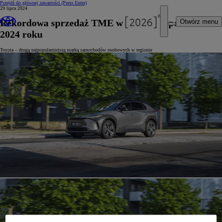
Przejdź do głównej zawartości
(Press Enter)
29 lipca 2024
Rekordowa sprzedaż TME w pierwszej połowie
Otwórz menu
2024 roku
Toyota – drugą najpopularniejszą marką samochodów osobowych w regionie