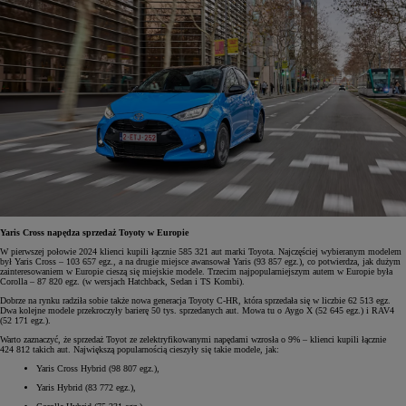
Yaris Cross napędza sprzedaż Toyoty w Europie
W pierwszej połowie 2024 klienci kupili łącznie 585 321 aut marki Toyota. Najczęściej wybieranym modelem
był Yaris Cross – 103 657 egz., a na drugie miejsce awansował Yaris (93 857 egz.), co potwierdza, jak dużym
zainteresowaniem w Europie cieszą się miejskie modele. Trzecim najpopularniejszym autem w Europie była
Corolla – 87 820 egz. (w wersjach Hatchback, Sedan i TS Kombi).
Dobrze na rynku radziła sobie także nowa generacja Toyoty C-HR, która sprzedała się w liczbie 62 513 egz.
Dwa kolejne modele przekroczyły barierę 50 tys. sprzedanych aut. Mowa tu o Aygo X (52 645 egz.) i RAV4
(52 171 egz.).
Warto zaznaczyć, że sprzedaż Toyot ze zelektryfikowanymi napędami wzrosła o 9% – klienci kupili łącznie
424 812 takich aut. Największą popularnością cieszyły się takie modele, jak:
Yaris Cross Hybrid (98 807 egz.),
Yaris Hybrid (83 772 egz.),