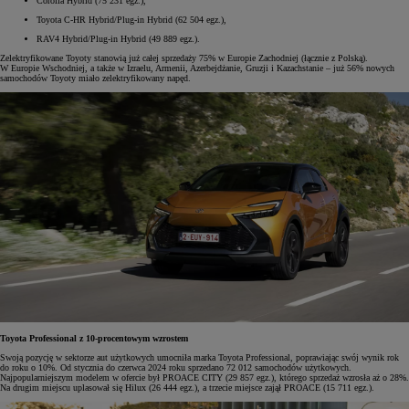
Corolla Hybrid (75 231 egz.),
Toyota C-HR Hybrid/Plug-in Hybrid (62 504 egz.),
RAV4 Hybrid/Plug-in Hybrid (49 889 egz.).
Zelektryfikowane Toyoty stanowią już całej sprzedaży 75% w Europie Zachodniej (łącznie z Polską).
W Europie Wschodniej, a także w Izraelu, Armenii, Azerbejdżanie, Gruzji i Kazachstanie – już 56% nowych
samochodów Toyoty miało zelektryfikowany napęd.
Toyota Professional z 10-procentowym wzrostem
Swoją pozycję w sektorze aut użytkowych umocniła marka Toyota Professional, poprawiając swój wynik rok
do roku o 10%. Od stycznia do czerwca 2024 roku sprzedano 72 012 samochodów użytkowych.
Najpopularniejszym modelem w ofercie był PROACE CITY (29 857 egz.), którego sprzedaż wzrosła aż o 28%.
Na drugim miejscu uplasował się Hilux (26 444 egz.), a trzecie miejsce zajął PROACE (15 711 egz.).