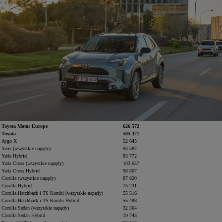
Toyota Motor Europe
626 572
Toyota
585 321
Aygo X
52 645
Yaris (wszystkie napędy)
93 587
Yaris Hybrid
83 772
Yaris Cross (wszystkie napędy)
103 657
Yaris Cross Hybrid
98 807
Corolla (wszystkie napędy)
87 820
Corolla Hybrid
75 231
Corolla Hatchback i TS Kombi (wszystkie napędy)
55 516
Corolla Hatchback i TS Kombi Hybrid
55 488
Corolla Sedan (wszystkie napędy)
32 304
Corolla Sedan Hybrid
19 743