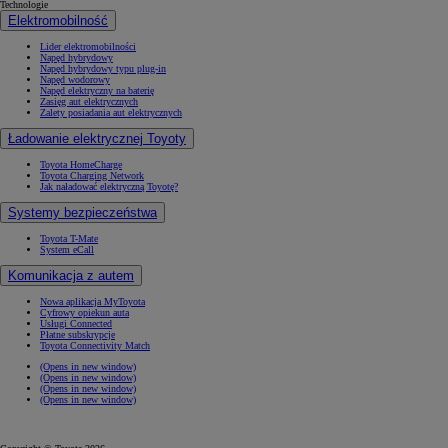
Technologie
Elektromobilność
Lider elektromobilności
Napęd hybrydowy
Napęd hybrydowy typu plug-in
Napęd wodorowy
Napęd elektryczny na baterię
Zasięg aut elektrycznych
Zalety posiadania aut elektrycznych
Ładowanie elektrycznej Toyoty
Toyota HomeCharge
Toyota Charging Network
Jak naładować elektryczną Toyotę?
Systemy bezpieczeństwa
Toyota T-Mate
System eCall
Komunikacja z autem
Nowa aplikacja MyToyota
Cyfrowy opiekun auta
Usługi Connected
Płatne subskrypcje
Toyota Connectivity Match
(Opens in new window)
(Opens in new window)
(Opens in new window)
(Opens in new window)