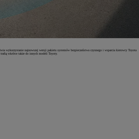
a wykorzystanie najnowszej wersji pakietu systemów bezpieczeństwa czynnego i wsparcia kierowcy Toyota
trafią wkrótce także do innych modeli Toyoty.