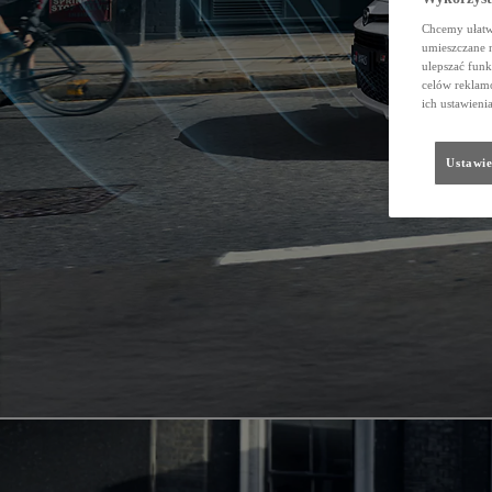
Chcemy ułatwi
umieszczane 
ulepszać funk
celów reklamo
ich ustawieni
Ustawie