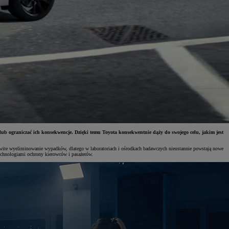
 ograniczać ich konsekwencje. Dzięki temu Toyota konsekwentnie dąży do swojego celu, jakim jest
kowite wyeliminowanie wypadków, dlatego w laboratoriach i ośrodkach badawczych nieustannie powstają nowe
technologiami ochrony kierowców i pasażerów.