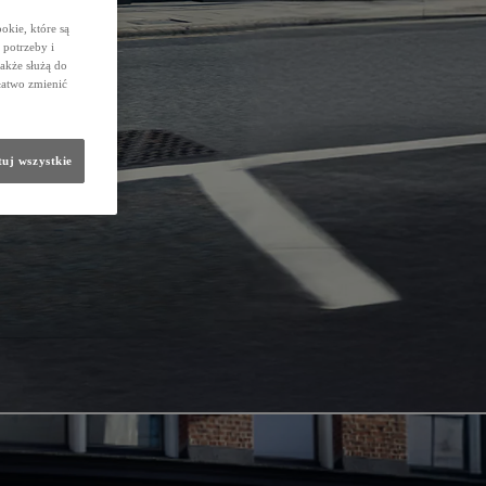
okie, które są
potrzeby i
także służą do
łatwo zmienić
uj wszystkie