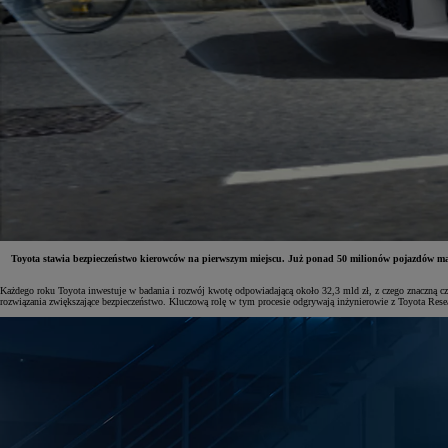
Toyota stawia bezpieczeństwo kierowców na pierwszym miejscu. Już ponad 50 milionów pojazdów ma
Każdego roku Toyota inwestuje w badania i rozwój kwotę odpowiadającą około 32,3 mld zł, z czego znaczną c
rozwiązania zwiększające bezpieczeństwo. Kluczową rolę w tym procesie odgrywają inżynierowie z Toyota Resea