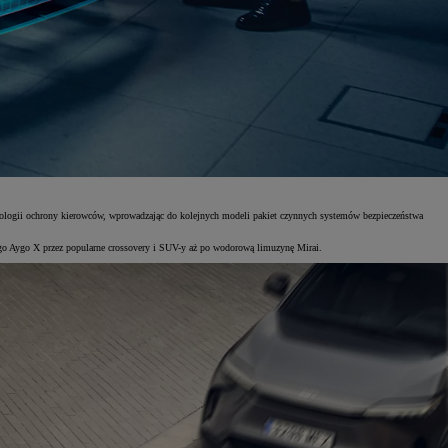
nologii ochrony kierowców, wprowadzając do kolejnych modeli pakiet czynnych systemów bezpieczeństwa
o Aygo X przez popularne crossovery i SUV-y aż po wodorową limuzynę Mirai.