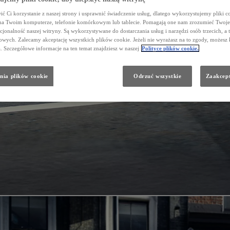
ć Ci korzystanie z naszej strony i usprawnić świadczenie usług, dlatego wykorzystujemy pliki co
na Twoim komputerze, telefonie komórkowym lub tablecie. Pomagają one nam zrozumieć Twoje 
cjonalność naszej witryny. Są wykorzystywane do dostarczania usług i narzędzi osób trzecich, a 
wych. Zalecamy akceptację wszystkich plików cookie. Jeżeli nie wyrażasz na to zgody, możesz 
a. Szczegółowe informacje na ten temat znajdziesz w naszej
Polityce plików cookie.
nia plików cookie
Odrzuć wszystkie
Zaakcept