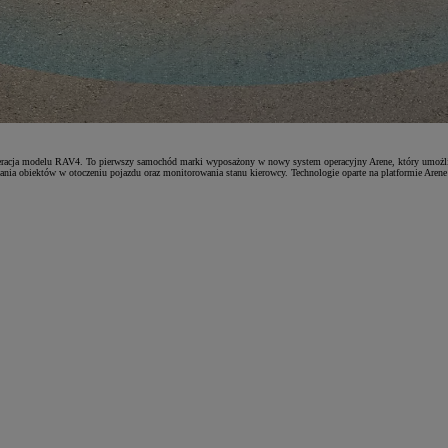
racja modelu RAV4. To pierwszy samochód marki wyposażony w nowy system operacyjny Arene, który umożliwi
ia obiektów w otoczeniu pojazdu oraz monitorowania stanu kierowcy. Technologie oparte na platformie Arene 