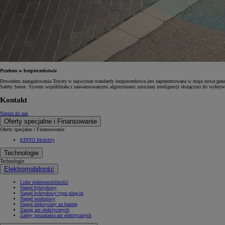
Przełom w bezpieczeństwie
Dowodem zaangażowania Toyoty w najwyższe standardy bezpieczeństwa jest zaprezentowana w maju nowa gene
Safety Sense. System współdziała z zaawansowanymi algorytmami sztucznej inteligencji służącymi do wykrywan
Kontakt
Napisz do nas
Oferty specjalne i Finansowanie
Oferty specjalne i Finansowanie
KINTO Mobility
Technologie
Technologie
Elektromobilność
Lider elektromobilności
Napęd hybrydowy
Napęd hybrydowy typu plug-in
Napęd wodorowy
Napęd elektryczny na baterię
Zasięg aut elektrycznych
Zalety posiadania aut elektrycznych