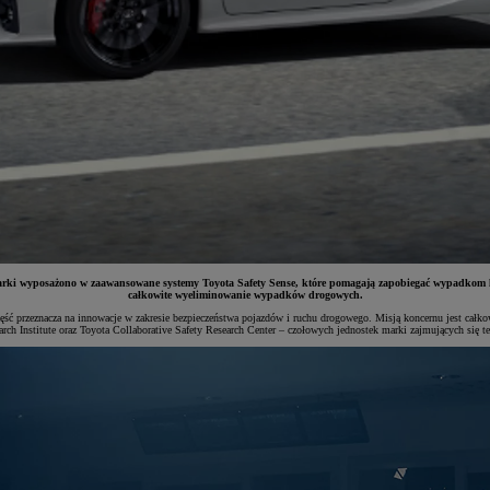
rki wyposażono w zaawansowane systemy Toyota Safety Sense, które pomagają zapobiegać wypadkom lub
całkowite wyeliminowanie wypadków drogowych.
zęść przeznacza na innowacje w zakresie bezpieczeństwa pojazdów i ruchu drogowego. Misją koncernu jest cał
rch Institute oraz Toyota Collaborative Safety Research Center – czołowych jednostek marki zajmujących się 