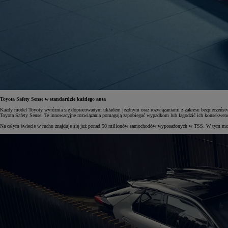
Toyota Safety Sense w standardzie każdego auta
Każdy model Toyoty wyróżnia się dopracowanym układem jezdnym oraz rozwiązaniami z zakresu bezpieczeństwa
Toyota Safety Sense. Te innowacyjne rozwiązania pomagają zapobiegać wypadkom lub łagodzić ich konsekwenc
Na całym świecie w ruchu znajduje się już ponad 50 milionów samochodów wyposażonych w TSS. W tym momen