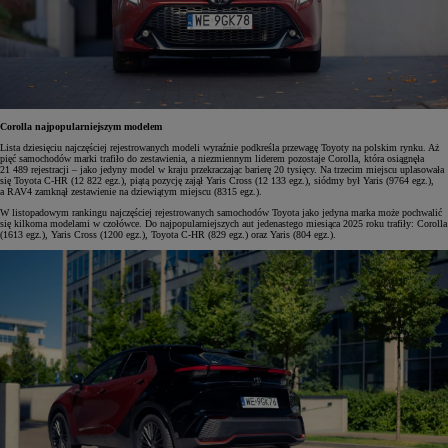
Corolla najpopularniejszym modelem
Lista dziesięciu najczęściej rejestrowanych modeli wyraźnie podkreśla przewagę Toyoty na polskim rynku. Aż
pięć samochodów marki trafiło do zestawienia, a niezmiennym liderem pozostaje Corolla, która osiągnęła
21 489 rejestracji – jako jedyny model w kraju przekraczając barierę 20 tysięcy. Na trzecim miejscu uplasowała
się Toyota C-HR (12 822 egz.), piątą pozycję zajął Yaris Cross (12 133 egz.), siódmy był Yaris (9764 egz.),
a RAV4 zamknął zestawienie na dziewiątym miejscu (8315 egz.).
W listopadowym rankingu najczęściej rejestrowanych samochodów Toyota jako jedyna marka może pochwalić
się kilkoma modelami w czołówce. Do najpopularniejszych aut jedenastego miesiąca 2025 roku trafiły: Corolla
(1613 egz.), Yaris Cross (1200 egz.), Toyota C-HR (829 egz.) oraz Yaris (804 egz.).