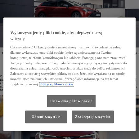
Wykorzystujemy pliki cookie, aby ulepszyć naszą
witrynę
Chcemy ułatwić Ci korzystanie z naszej strony i usprawnić świadczenie usług,
dlatego wykorzystujemy pliki cookie, które są umieszczane na Twoim
Od początku roku do listopada zarejestrowano w Polsce 93 585 aut osobowych i dostawczych Toyoty,
a marka zajmuje pozycję lidera rynku, osiągając udział na poziomie 15,8%. Klienci najchętniej
komputerze, telefonie komórkowym lub tablecie. Pomagają one nam zrozumieć
wybierają Corollę, a aż pięć modeli Toyoty znalazło się w zestawieniu dziesięciu najczęściej
Twoje potrzeby i ulepszać funkcjonalność naszej witryny. Są wykorzystywane do
rejestrowanych samochodów w kraju.
dostarczania usług i narzędzi osób trzecich, a także służą do celów reklamowych.
Zalecamy akceptację wszystkich plików cookie. Jeżeli nie wyrażasz na to zgody,
Z udziałem rynkowym sięgającym 15,8% Toyota po jedenastu miesiącach 2025 roku jest bezkonkurencyjnym
możesz łatwo zmienić ich ustawienia. Szczegółowe informacje na ten temat
numerem jeden na polskim rynku. W tym okresie w kraju przybyło 93 585 nowych samochodów osobowych
i dostawczych, z czego 7672 zostały zarejestrowane tylko w listopadzie. Toyota jest najczęściej wybieraną
znajdziesz w naszej
Polityce plików cookie.
marką zarówno przez klientów firmowych, jak i prywatnych – w samym listopadzie przedsiębiorstwa dopisały
do rejestrów 5502 auta, a osoby indywidualne 2170.
Ustawienia plików cookie
Odrzuć wszystkie
Zaakceptuj wszystkie