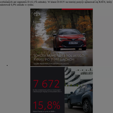
wybieranych aut segmentu D (12,1% udziału). W klasie D-SUV na trzeciej pozycji uplasował się RAV4, który
zanotował 6,9% udziału w rynku.