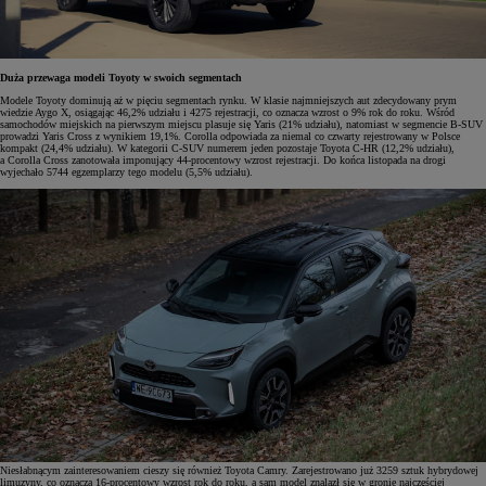
Duża przewaga modeli Toyoty w swoich segmentach
Modele Toyoty dominują aż w pięciu segmentach rynku. W klasie najmniejszych aut zdecydowany prym
wiedzie Aygo X, osiągając 46,2% udziału i 4275 rejestracji, co oznacza wzrost o 9% rok do roku. Wśród
samochodów miejskich na pierwszym miejscu plasuje się Yaris (21% udziału), natomiast w segmencie B-SUV
prowadzi Yaris Cross z wynikiem 19,1%. Corolla odpowiada za niemal co czwarty rejestrowany w Polsce
kompakt (24,4% udziału). W kategorii C-SUV numerem jeden pozostaje Toyota C-HR (12,2% udziału),
a Corolla Cross zanotowała imponujący 44-procentowy wzrost rejestracji. Do końca listopada na drogi
wyjechało 5744 egzemplarzy tego modelu (5,5% udziału).
Niesłabnącym zainteresowaniem cieszy się również Toyota Camry. Zarejestrowano już 3259 sztuk hybrydowej
limuzyny, co oznacza 16-procentowy wzrost rok do roku, a sam model znalazł się w gronie najczęściej