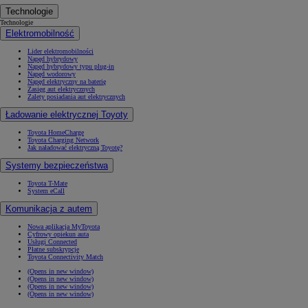
Technologie
Technologie
Elektromobilność
Lider elektromobilności
Napęd hybrydowy
Napęd hybrydowy typu plug-in
Napęd wodorowy
Napęd elektryczny na baterię
Zasięg aut elektrycznych
Zalety posiadania aut elektrycznych
Ładowanie elektrycznej Toyoty
Toyota HomeCharge
Toyota Charging Network
Jak naładować elektryczną Toyotę?
Systemy bezpieczeństwa
Toyota T-Mate
System eCall
Komunikacja z autem
Nowa aplikacja MyToyota
Cyfrowy opiekun auta
Usługi Connected
Płatne subskrypcje
Toyota Connectivity Match
(Opens in new window)
(Opens in new window)
(Opens in new window)
(Opens in new window)