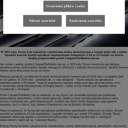
Ustawienia plików cookie
Odrzuć wszystkie
Zaakceptuj wszystkie
W 2024 roku Toyota była najczęściej wyszukiwaną marką motoryzacyjną w Google (piąty rok z rzędu).
Japoński koncern budził największe zainteresowanie internautów w 64 ze 155 krajów na świecie.
Analizę przeprowadził portal CompareTheMarket.com.au.
Jak wynika z analizy portalu CompareTheMarket.com.au, w 2024 roku Toyota cieszyła się największym
zainteresowaniem użytkowników Google szukających informacji o markach motoryzacyjnych. Japoński koncern
liderem zestawienia został już po raz szósty.
Ranking najczęściej wyszukiwanych marek motoryzacyjnych tworzony jest od 2018 roku i uwzględnia dane
ze 155 państw. W 2024 roku – podobnie jak i w roku ubiegłym – Toyota cieszyła się największym
zainteresowaniem w 64 krajach. Skalę jej popularności najlepiej oddaje przewaga nad producentem, który
w zestawieniu został sklasyfikowany na drugiej lokacie – marka ta była liderem pod względem liczby
wyszukiwań w 34 krajach.
Portal CompareTheMarket.com.au zaznaczył, że siłą Toyoty jest doskonała reputacja jako producenta
niezawodnych samochodów, a także szeroka gama aut. Marka ta cieszy się dużą popularnością na całym
świecie, a zwłaszcza tam, gdzie bezawaryjność, trwałość oraz niskie koszty eksploatacji mają ogromne
znaczenie, czyli w Afryce, Azji, Ameryce Południowej oraz na Bliskim Wschodzie.
Warto też zaznaczyć, że Toyota jest największym producentem samochodów osobowych na świecie. Roczna
sprzedaż aut przekracza 10 mln egzemplarzy, a pojazdy dostępne są w ponad 170 krajach. Pojazdy Toyoty
regularnie zdobywają nagrody w prestiżowych plebiscytach i osiągają wysokie noty w rankingach
niezawodności, takich jak np. Consumer Reports.
Pozycję Toyoty na rynku wzmacnia m.in. konsekwentny rozwój zelektryfikowanych samochodów oraz rozwój