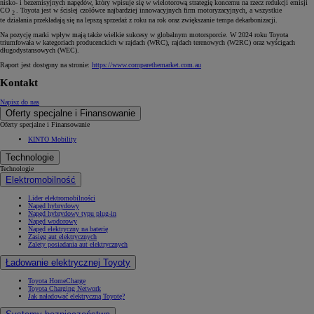
nisko- i bezemisyjnych napędów, który wpisuje się w wielotorową strategię koncernu na rzecz redukcji emisji
CO
. Toyota jest w ścisłej czołówce najbardziej innowacyjnych firm motoryzacyjnych, a wszystkie
2
te działania przekładają się na lepszą sprzedaż z roku na rok oraz zwiększanie tempa dekarbonizacji.
Na pozycję marki wpływ mają także wielkie sukcesy w globalnym motorsporcie. W 2024 roku Toyota
triumfowała w kategoriach producenckich w rajdach (WRC), rajdach terenowych (W2RC) oraz wyścigach
długodystansowych (WEC).
Raport jest dostępny na stronie:
https://www.comparethemarket.com.au
Kontakt
Napisz do nas
Oferty specjalne i Finansowanie
Oferty specjalne i Finansowanie
KINTO Mobility
Technologie
Technologie
Elektromobilność
Lider elektromobilności
Napęd hybrydowy
Napęd hybrydowy typu plug-in
Napęd wodorowy
Napęd elektryczny na baterię
Zasięg aut elektrycznych
Zalety posiadania aut elektrycznych
Ładowanie elektrycznej Toyoty
Toyota HomeCharge
Toyota Charging Network
Jak naładować elektryczną Toyotę?