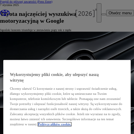
Przejdź do głównej zawartości
(Press Enter)
7 stycznia 2025
Toyota najczęściej wyszukiwaną marką
Otwórz menu
motoryzacyjną w Google
Japoński koncern triumfuje w zestawieniu piąty rok z rzędu
Wykorzystujemy pliki cookie, aby ulepszyć naszą
witrynę
Chcemy ułatwić Ci korzystanie z naszej strony i usprawnić świadczenie usług,
dlatego wykorzystujemy pliki cookie, które są umieszczane na Twoim
komputerze, telefonie komórkowym lub tablecie. Pomagają one nam zrozumieć
Twoje potrzeby i ulepszać funkcjonalność naszej witryny. Są wykorzystywane do
dostarczania usług i narzędzi osób trzecich, a także służą do celów reklamowych.
Zalecamy akceptację wszystkich plików cookie. Jeżeli nie wyrażasz na to zgody,
możesz łatwo zmienić ich ustawienia. Szczegółowe informacje na ten temat
znajdziesz w naszej
Polityce plików cookie.