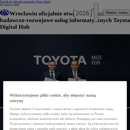
Przejdź do głównej zawartości
(Press Enter)
26 czerwca 2026
We Wrocławiu oficjalnie otwarto centrum
Otwórz menu
badawczo-rozwojowe usług informatycznych Toyota
Digital Hub
Wykorzystujemy pliki cookie, aby ulepszyć naszą
witrynę
Chcemy ułatwić Ci korzystanie z naszej strony i usprawnić świadczenie usług,
dlatego wykorzystujemy pliki cookie, które są umieszczane na Twoim
komputerze, telefonie komórkowym lub tablecie. Pomagają one nam zrozumieć
Twoje potrzeby i ulepszać funkcjonalność naszej witryny. Są wykorzystywane do
dostarczania usług i narzędzi osób trzecich, a także służą do celów reklamowych.