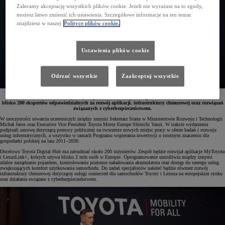
Zalecamy akceptację wszystkich plików cookie. Jeżeli nie wyrażasz na to zgody,
możesz łatwo zmienić ich ustawienia. Szczegółowe informacje na ten temat
znajdziesz w naszej
Polityce plików cookie.
Ustawienia plików cookie
Odrzuć wszystkie
Zaakceptuj wszystkie
26 czerwca we Wrocławiu odbyło się oficjalne otwarcie Toyota Digital Hub. Nowe centrum zatrudni
blisko 200 ekspertów odpowiedzialnych za rozwój aplikacji, infrastruktury chmurowej oraz rozwiązań
związanych z cyberbezpieczeństwem.
W uroczystości otwarcia uczestniczyli między innymi Sekretarz Stanu w Ministerstwie Rozwoju i Technologii
Michał Jaros oraz Executive Vice President Toyota Motor Europe Shinichi Yasui. W trakcie wydarzenia
podpisali umowę dotyczącą pomocy publicznej na tworzenie nowych miejsc pracy w sferze badań i rozwoju
usług informatycznych, a wszystko w ramach Programu wspierania inwestycji o istotnym znaczeniu dla
gospodarki polskiej na lata 2011–2030.
Docelowo Toyota Digital Hub ma zatrudniać około 200 inżynierów. Zespół będzie rozwijał aplikacje MyToyota
i LexusLink+, których używa blisko 2 mln osób w Europie. Oprogramowanie umożliwia między innymi
zdalne zarządzanie pojazdem, kontrolowanie poziomu naładowania akumulatora oraz dostęp do szeregu usług
zwiększających komfort użytkowania samochodu. Do zadań specjalistów należeć będzie również rozwój
infrastruktury chmurowej dotyczącej usługi connected dla samochodów Toyoty i Lexusa na europejskim rynku
oraz działania związane z cyberbezpieczeństwem.