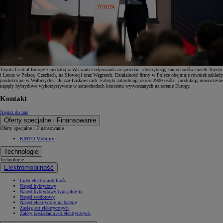
Toyota Central Europe z siedzibą w Warszawie odpowiada za sprzedaż i dystrybucję samochodów marek Toyota
i Lexus w Polsce, Czechach, na Słowacji oraz Węgrzech. Działalność firmy w Polsce obejmuje również zakłady
produkcyjne w Wałbrzychu i Jelczu-Laskowicach. Fabryki zatrudniają około 2900 osób i produkują nowoczesne
napędy hybrydowe wykorzystywane w samochodach koncernu wytwarzanych na terenie Europy.
Kontakt
Napisz do nas
Oferty specjalne i Finansowanie
Oferty specjalne i Finansowanie
KINTO Mobility
Technologie
Technologie
Elektromobilność
Lider elektromobilności
Napęd hybrydowy
Napęd hybrydowy typu plug-in
Napęd wodorowy
Napęd elektryczny na baterię
Zasięg aut elektrycznych
Zalety posiadania aut elektrycznych