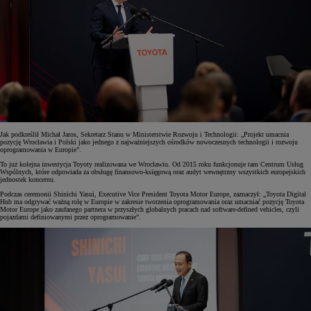
Jak podkreślił Michał Jaros, Sekretarz Stanu w Ministerstwie Rozwoju i Technologii: „Projekt umacnia
pozycję Wrocławia i Polski jako jednego z najważniejszych ośrodków nowoczesnych technologii i rozwoju
oprogramowania w Europie”.
To już kolejna inwestycja Toyoty realizowana we Wrocławiu. Od 2015 roku funkcjonuje tam Centrum Usług
Wspólnych, które odpowiada za obsługę finansowo-księgową oraz audyt wewnętrzny wszystkich europejskich
jednostek koncernu.
Podczas ceremonii Shinichi Yasui, Executive Vice President Toyota Motor Europe, zaznaczył: „Toyota Digital
Hub ma odgrywać ważną rolę w Europie w zakresie tworzenia oprogramowania oraz umacniać pozycję Toyota
Motor Europe jako zaufanego partnera w przyszłych globalnych pracach nad software-defined vehicles, czyli
pojazdami definiowanymi przez oprogramowanie”.