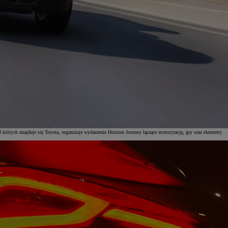
d których znajduje się Toyota, organizuje wydarzenie Horizon Journey łączące motoryzację, gry oraz elementy