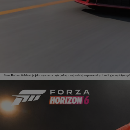
Forza Horizon 6 debiutuje jako najnowsza część jednej z najbardziej rozpoznawalnych serii gier wyścigowych