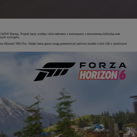
AZOO Racing. Projekt łączy wiedzę i doświadczenia z motorsportu z nowoczesną stylistyką oraz
lnych wyścigów.
yota 4Runner TRD Pro. Dzięki temu gracze mogą przetestować zarówno modele z linii GR o sportowym