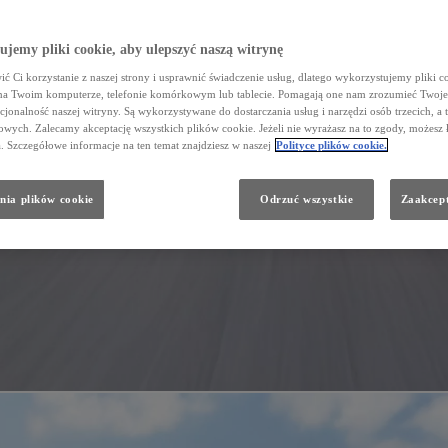
jemy pliki cookie, aby ulepszyć naszą witrynę
ć Ci korzystanie z naszej strony i usprawnić świadczenie usług, dlatego wykorzystujemy pliki co
na Twoim komputerze, telefonie komórkowym lub tablecie. Pomagają one nam zrozumieć Twoje 
cjonalność naszej witryny. Są wykorzystywane do dostarczania usług i narzędzi osób trzecich, a 
wych. Zalecamy akceptację wszystkich plików cookie. Jeżeli nie wyrażasz na to zgody, możesz 
a. Szczegółowe informacje na ten temat znajdziesz w naszej
Polityce plików cookie.
nia plików cookie
Odrzuć wszystkie
Zaakcept