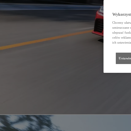
Wykorzystu
Chcemy ułatwi
umieszczane 
ulepszać funk
celów reklamo
ich ustawieni
Ustawie