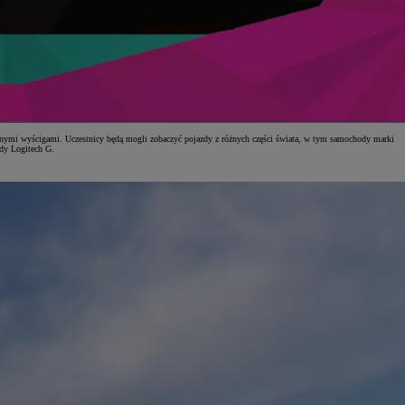
ualnymi wyścigami. Uczestnicy będą mogli zobaczyć pojazdy z różnych części świata, w tym samochody marki
zdy Logitech G.