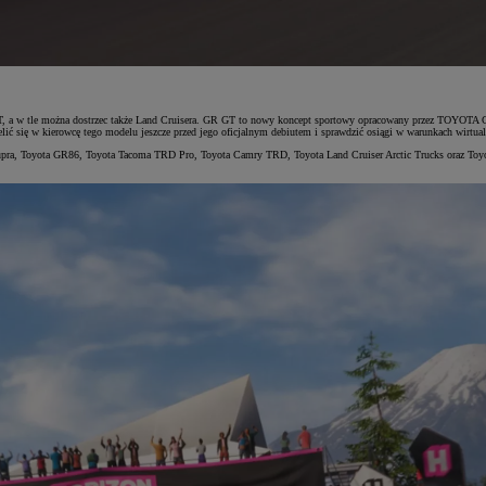
 GT, a w tle można dostrzec także Land Cruisera. GR GT to nowy koncept sportowy opracowany przez TOYOTA G
 się w kierowcę tego modelu jeszcze przed jego oficjalnym debiutem i sprawdzić osiągi w warunkach wirtua
 Supra, Toyota GR86, Toyota Tacoma TRD Pro, Toyota Camry TRD, Toyota Land Cruiser Arctic Trucks oraz To