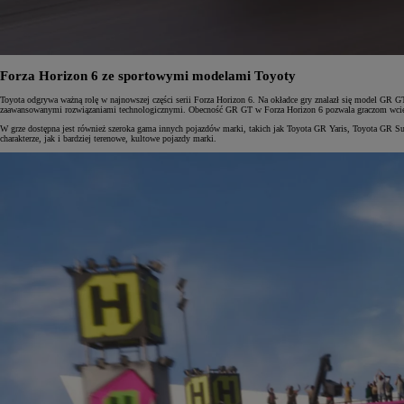
Forza Horizon 6 ze sportowymi modelami Toyoty
Toyota odgrywa ważną rolę w najnowszej części serii Forza Horizon 6. Na okładce gry znalazł się model GR
zaawansowanymi rozwiązaniami technologicznymi. Obecność GR GT w Forza Horizon 6 pozwala graczom wcielić
W grze dostępna jest również szeroka gama innych pojazdów marki, takich jak Toyota GR Yaris, Toyota GR
charakterze, jak i bardziej terenowe, kultowe pojazdy marki.