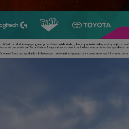
 W trakcie całodniowego programu przewidziano wiele atrakcji, które łączą świat realnej motoryzacji z wirt
owiska do testowania gry Forza Horizon 6 wyposażone w sprzęt Acer Predator oraz profesjonalne symulatory ja
efa relaksu Fanta oraz spotkania z influencerami i twórcami związanymi ze światem motoryzacji i e-motorsportu.