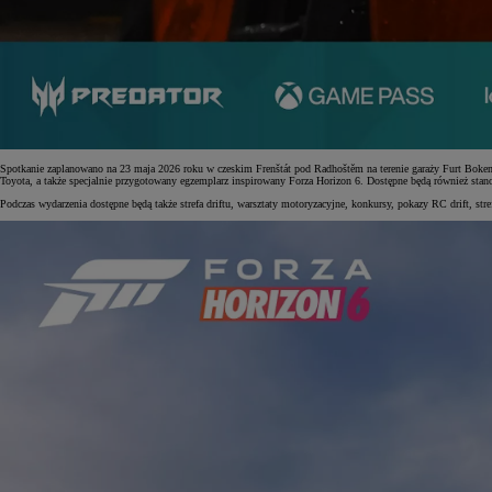
Spotkanie zaplanowano na 23 maja 2026 roku w czeskim Frenštát pod Radhoštěm na terenie garaży Furt Bokem.
Toyota, a także specjalnie przygotowany egzemplarz inspirowany Forza Horizon 6. Dostępne będą również stan
Podczas wydarzenia dostępne będą także strefa driftu, warsztaty motoryzacyjne, konkursy, pokazy RC drift, str