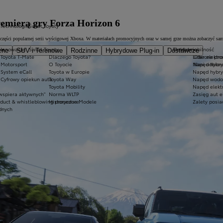
remierą gry Forza Horizon 6
h
Technologie
Świat Toyoty
zej części popularnej serii wyścigowej Xboxa. W materiałach promocyjnych oraz w samej grze można zobaczyć
us
Innowacje
Świat Toyoty
Elektromobilność
Produkcja
zne
SUV i Terenowe
Rodzinne
Hybrydowe Plug-in
Dostawcze
Toyota T-Mate
Dlaczego Toyota?
Lider elektr
Obecne pro
Motorsport
O Toyocie
Napęd hybr
Nasi odbior
System eCall
Toyota w Europie
Napęd hybry
Cyfrowy opiekun auta
Toyota Way
Napęd wodo
Toyota Mobility
Napęd elektr
wspiera aktywnych"
Norma WLTP
Zasięg aut e
nduct & whistleblowing procedure
Historyczne Modele
Zalety posia
dnych