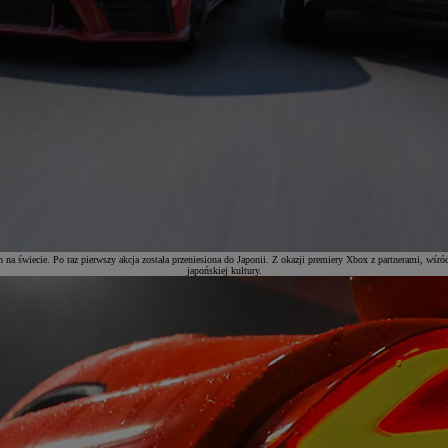
 na świecie. Po raz pierwszy akcja została przeniesiona do Japonii. Z okazji premiery Xbox z partnerami, wśró
japońskiej kultury.