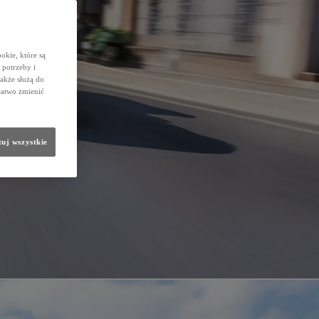
okie, które są
potrzeby i
także służą do
łatwo zmienić
uj wszystkie