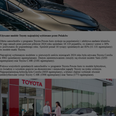
Używane modele Toyoty najczęściej wybierane przez Polaków
Oferta samochodów z programu Toyota Pewne Auto zyskuje na popularności i zdobywa zaufanie klientów.
W jego ramach przez pierwsze półrocze 2024 roku sprzedano 18 119 pojazdów, co stanowi wzrost o 30%
w porównaniu do poprzedniego roku. Spośród ponad 18 tysięcy sprzedanych aut 85% (15 131 egzemplarzy)
to modele marki Toyota.
Najczęściej wybieranym modelem w pierwszych sześciu miesiącach 2024 roku była używana Toyota Corolla
z 4965 sprzedanymi egzemplarzami. Dużym zainteresowaniem cieszyły się również modele Yaris (3293
egzemplarze) oraz Toyota C-HR (2185 egzemplarzy).
Połowa wszystkich sprzedanych samochodów w programie Toyota Pewne Auto to modele hybrydowe,
co świadczy o wysokim popycie na ekonomiczne i niezawodne napędy Toyoty na rynku wtórnym.
Najpopularniejszą hybrydą była Corolla (3059 egzemplarzy), a klienci chętnie wybierali również
zelektryfikowane wersje Toyoty C-HR (1998 egzemplarzy) oraz Yarisa (1773 egzemplarze).