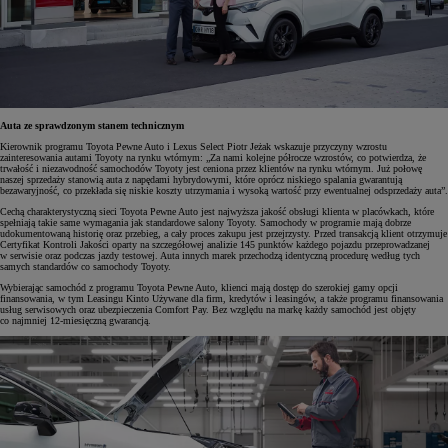
Auta ze sprawdzonym stanem technicznym
Kierownik programu Toyota Pewne Auto i Lexus Select Piotr Jeżak wskazuje przyczyny wzrostu
zainteresowania autami Toyoty na rynku wtórnym: „Za nami kolejne półrocze wzrostów, co potwierdza, że
trwałość i niezawodność samochodów Toyoty jest ceniona przez klientów na rynku wtórnym. Już połowę
naszej sprzedaży stanowią auta z napędami hybrydowymi, które oprócz niskiego spalania gwarantują
bezawaryjność, co przekłada się niskie koszty utrzymania i wysoką wartość przy ewentualnej odsprzedaży auta”.
Cechą charakterystyczną sieci Toyota Pewne Auto jest najwyższa jakość obsługi klienta w placówkach, które
spełniają takie same wymagania jak standardowe salony Toyoty. Samochody w programie mają dobrze
udokumentowaną historię oraz przebieg, a cały proces zakupu jest przejrzysty. Przed transakcją klient otrzymuje
Certyfikat Kontroli Jakości oparty na szczegółowej analizie 145 punktów każdego pojazdu przeprowadzanej
w serwisie oraz podczas jazdy testowej. Auta innych marek przechodzą identyczną procedurę według tych
samych standardów co samochody Toyoty.
Wybierając samochód z programu Toyota Pewne Auto, klienci mają dostęp do szerokiej gamy opcji
finansowania, w tym Leasingu Kinto Używane dla firm, kredytów i leasingów, a także programu finansowania
usług serwisowych oraz ubezpieczenia Comfort Pay. Bez względu na markę każdy samochód jest objęty
co najmniej 12-miesięczną gwarancją.