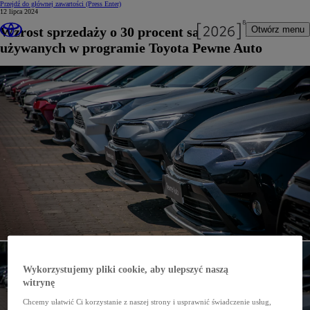
Przejdź do głównej zawartości
(Press Enter)
12 lipca 2024
Wzrost sprzedaży o 30 procent samochodów
Otwórz menu
używanych w programie Toyota Pewne Auto
Wykorzystujemy pliki cookie, aby ulepszyć naszą
witrynę
Chcemy ułatwić Ci korzystanie z naszej strony i usprawnić świadczenie usług,