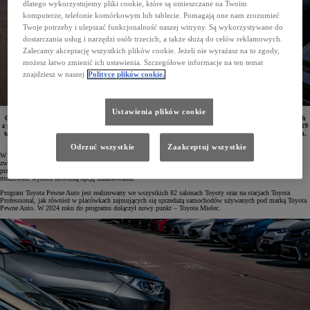
dlatego wykorzystujemy pliki cookie, które są umieszczane na Twoim
komputerze, telefonie komórkowym lub tablecie. Pomagają one nam zrozumieć
Twoje potrzeby i ulepszać funkcjonalność naszej witryny. Są wykorzystywane do
dostarczania usług i narzędzi osób trzecich, a także służą do celów reklamowych.
Zalecamy akceptację wszystkich plików cookie. Jeżeli nie wyrażasz na to zgody,
możesz łatwo zmienić ich ustawienia. Szczegółowe informacje na ten temat
znajdziesz w naszej
Polityce plików cookie.
Ustawienia plików cookie
Od stycznia do czerwca 2024 roku znacznie wzrosła sprzedaż sprawdzonych samochodów używanych
z gwarancją za pośrednictwem programu Toyota Pewne Auto. Przez sześć miesięcy klienci kupili 18 119
takich samochodów, co daje 30-procentowy wzrost w stosunku do analogicznego okresu w 2023 roku.
Co istotne, aż połowa z tych aut to hybrydy.
Odrzuć wszystkie
Zaakceptuj wszystkie
W ramach oferty Toyota Pewne Auto dostępne są używane samochody o udokumentowanej historii oraz
zweryfikowanym stanie technicznym. Program obejmuje pojazdy marki Toyota oraz innych marek, które
przeszły wnikliwy przegląd. Wszystkie oferowane samochody objęte są gwarancją na rok, a klienci mają
możliwość wyboru dowolną opcję finansowania.
Program Toyota Pewne Auto jest realizowany we wszystkich 82 salonach Toyoty oraz na stacjach Toyota
Professional, jak również w placówkach zajmujących się sprzedażą samochodów używanych pod marką Toyota
Pewne Auto. W 2024 roku do programu dołączył nowy punkt – Toyota Mielec.