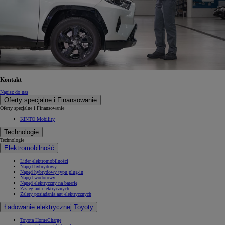
Kontakt
Napisz do nas
Oferty specjalne i Finansowanie
Oferty specjalne i Finansowanie
KINTO Mobility
Technologie
Technologie
Elektromobilność
Lider elektromobilności
Napęd hybrydowy
Napęd hybrydowy typu plug-in
Napęd wodorowy
Napęd elektryczny na baterię
Zasięg aut elektrycznych
Zalety posiadania aut elektrycznych
Ładowanie elektrycznej Toyoty
Toyota HomeCharge