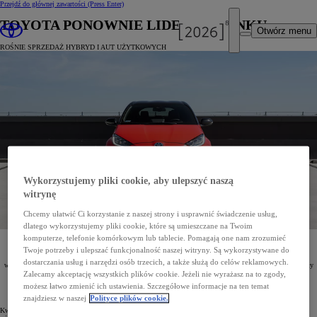
Przejdź do głównej zawartości
(Press Enter)
TOYOTA PONOWNIE LIDEREM RYNKU
Otwórz menu
ROŚNIE SPRZEDAŻ HYBRYD I AUT UŻYTKOWYCH
Wykorzystujemy pliki cookie, aby ulepszyć naszą
witrynę
Chcemy ułatwić Ci korzystanie z naszej strony i usprawnić świadczenie usług,
dlatego wykorzystujemy pliki cookie, które są umieszczane na Twoim
komputerze, telefonie komórkowym lub tablecie. Pomagają one nam zrozumieć
2021-05-06
Twoje potrzeby i ulepszać funkcjonalność naszej witryny. Są wykorzystywane do
Toyota z liczbą 7053 rejestracji w kwietniu i 27446 od początku roku została najpopularniejszą marką
dostarczania usług i narzędzi osób trzecich, a także służą do celów reklamowych.
w Polsce. Jej udział w polskim rynku wyniósł 17,4%. Ponad połowę całkowitej sprzedaży Toyoty stanowiły
modele hybrydowe, wśród których kierowcy wybierali najczęściej
Corollę Hybrid
,
Toyotę C-HR
i
RAV4
Zalecamy akceptację wszystkich plików cookie. Jeżeli nie wyrażasz na to zgody,
Hybrid
.
możesz łatwo zmienić ich ustawienia. Szczegółowe informacje na ten temat
znajdziesz w naszej
Polityce plików cookie.
Kwiecień 2021 roku Toyota zakończyła na pozycji lidera polskiego rynku motoryzacyjnego z 7053