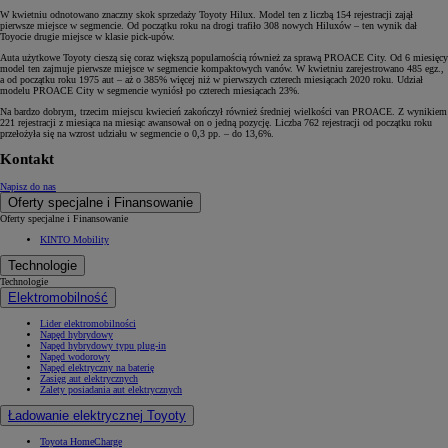
W kwietniu odnotowano znaczny skok sprzedaży Toyoty Hilux. Model ten z liczbą 154 rejestracji zajął
pierwsze miejsce w segmencie. Od początku roku na drogi trafiło 308 nowych Hiluxów – ten wynik dał
Toyocie drugie miejsce w klasie pick-upów.
Auta użytkowe Toyoty cieszą się coraz większą popularnością również za sprawą PROACE City. Od 6 miesięcy
model ten zajmuje pierwsze miejsce w segmencie kompaktowych vanów. W kwietniu zarejestrowano 485 egz.,
a od początku roku 1975 aut – aż o 385% więcej niż w pierwszych czterech miesiącach 2020 roku. Udział
modelu PROACE City w segmencie wyniósł po czterech miesiącach 23%.
Na bardzo dobrym, trzecim miejscu kwiecień zakończył również średniej wielkości van PROACE. Z wynikiem
221 rejestracji z miesiąca na miesiąc awansował on o jedną pozycję. Liczba 762 rejestracji od początku roku
przełożyła się na wzrost udziału w segmencie o 0,3 pp. – do 13,6%.
Kontakt
Napisz do nas
Oferty specjalne i Finansowanie
Oferty specjalne i Finansowanie
KINTO Mobility
Technologie
Technologie
Elektromobilność
Lider elektromobilności
Napęd hybrydowy
Napęd hybrydowy typu plug-in
Napęd wodorowy
Napęd elektryczny na baterię
Zasięg aut elektrycznych
Zalety posiadania aut elektrycznych
Ładowanie elektrycznej Toyoty
Toyota HomeCharge