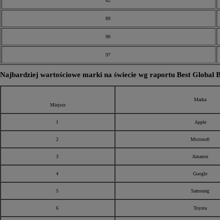
82
89
90
97
Najbardziej wartościowe marki na świecie wg raportu Best Global 
Marka
Miejsce
1
Apple
2
Microsoft
3
Amazon
4
Google
5
Samsung
6
Toyota