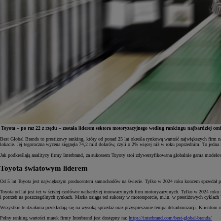
Toyota – po raz 22 z rzędu – została liderem sektora motoryzacyjnego według rankingu najbardziej 
Best Global Brands to prestiżowy ranking, który od ponad 25 lat określa rynkową wartość największych firm 
lokacie. Jej tegoroczna wycena sięgnęła 74,2 mld dolarów, czyli o 2% więcej niż w roku poprzednim. To jedna z
Jak podkreślają analitycy firmy Interbrand, za sukcesem Toyoty stoi zdywersyfikowana globalnie gama mod
Toyota światowym liderem
Od 5 lat Toyota jest największym producentem samochodów na świecie. Tylko w 2024 roku koncern sprzedał pon
Toyota od lat jest też w ścisłej czołówce najbardziej innowacyjnych firm motoryzacyjnych. Tylko w 2024 rok
i potrzeb na poszczególnych rynkach. Marka osiąga też sukcesy w motorsporcie, m.in. w prestiżowych cykl
Wszystkie te działania przekładają się na wysoką sprzedaż oraz przyspieszanie tempa dekarbonizacji. Klientom
Pełny ranking wartości marek firmy Interbrand jest dostępny na:
https://interbrand.com/best-global-brands/