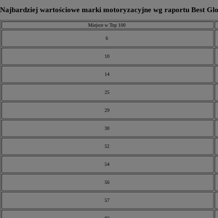
Najbardziej wartościowe marki motoryzacyjne wg raportu Best Glo
Miejsce w Top 100
6
10
14
25
29
30
52
54
56
57