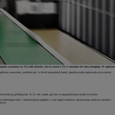
ą markę wyceniono na 74,2 mld dolarów. Jest to wzrost o 2% w stosunku do roku ubiegłego. W ogólnym
ogólnym zestawieniu, podobnie jak i w dwóch poprzednich latach, japońska marka uplasowała się na szóstej
.
rdza jej globalną siłę. To 15. rok z rzędu, gdy jest to najpopularniejsza marka na świecie.
stkie technologie nisko- i bezemisyjnych napędów, w tym napęd wodorowy, dostosowując ofertę do warunków
yjnych.