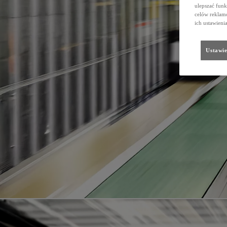
ulepszać funk
celów reklamo
ich ustawieni
Ustawie