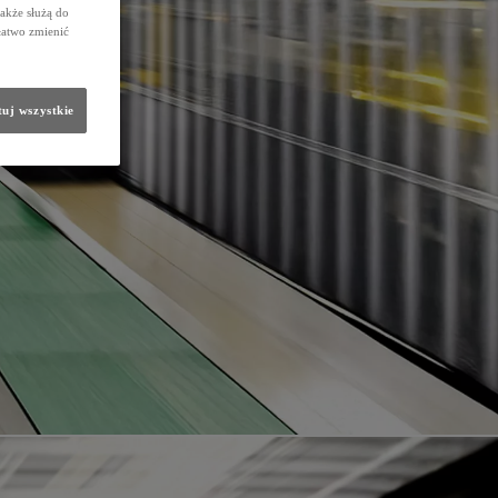
także służą do
łatwo zmienić
uj wszystkie