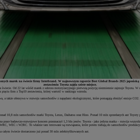
cenionych marek na świecie firmy Interbrand. W najnowszym raporcie Best Global Brands 2025 japońsk
zestawieniu Toyota zajęła szóste miejsce.
na świecie. Od 22 lat wśród marek z sektora motoryzacyjnego pierwszą pozycję niezmiennie zajmuje Toyota. W 
 pięciu firm z Top10 zestawienia, której wartość w rankingu wzrosła.
elowa, a także ofensywa w rozwoju samochodów z napędami ekologicznymi, które pomagają obniżyć emisje CO2
ad 10,8 mln samochodów marki Toyota, Lexus, Daihatsu oraz Hino. Ponad 10 mln sprzedanych aut Toyoty potwie
u na prace badawczo-rozwojowe koncern przeznaczył 1,3 bln jenów. Toyota - jako jedyna marka – rozwija wszy
ach WRC, WEC i W2RC. To właśnie tam testowane są rozwiązania, które potem trafiają do samochodów produkc
 na całym świecie dostarczono już ponad 30 mln zelektryfikowanych aut.