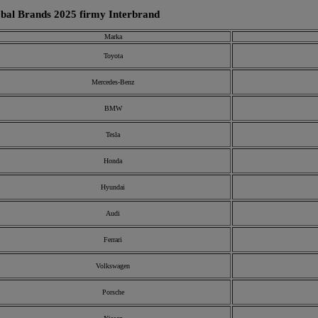
bal Brands 2025 firmy Interbrand
Marka
Toyota
Mercedes-Benz
BMW
Tesla
Honda
Hyundai
Audi
Ferrari
Volkswagen
Porsche