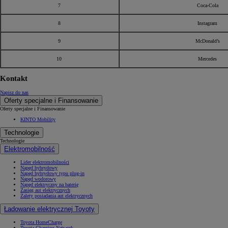
7
Coca-Cola
8
Instagram
9
McDonald’s
10
Mercedes
Kontakt
Napisz do nas
Oferty specjalne i Finansowanie
Oferty specjalne i Finansowanie
KINTO Mobility
Technologie
Technologie
Elektromobilność
Lider elektromobilności
Napęd hybrydowy
Napęd hybrydowy typu plug-in
Napęd wodorowy
Napęd elektryczny na baterię
Zasięg aut elektrycznych
Zalety posiadania aut elektrycznych
Ładowanie elektrycznej Toyoty
Toyota HomeCharge
Toyota Charging Network