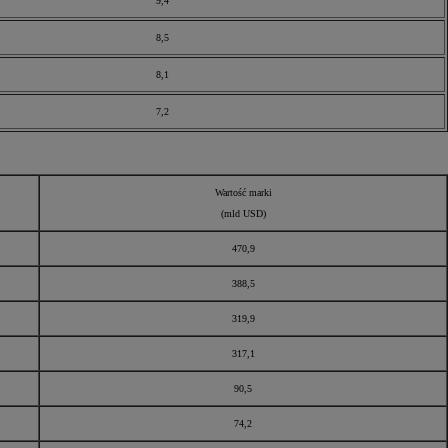
9,4
8,5
8,1
7,2
Wartość marki
(mld USD)
470,9
388,5
319,9
317,1
90,5
74,2