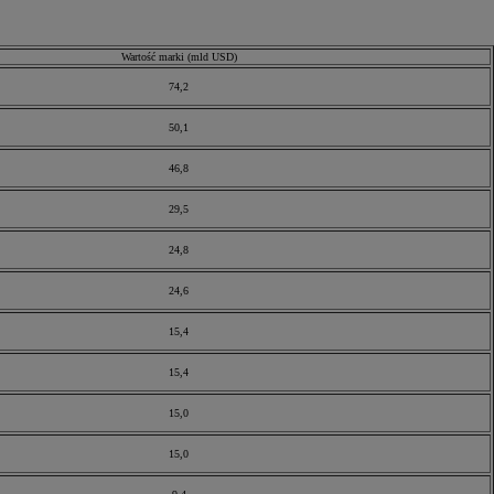
Wartość marki (mld USD)
74,2
50,1
46,8
29,5
24,8
24,6
15,4
15,4
15,0
15,0