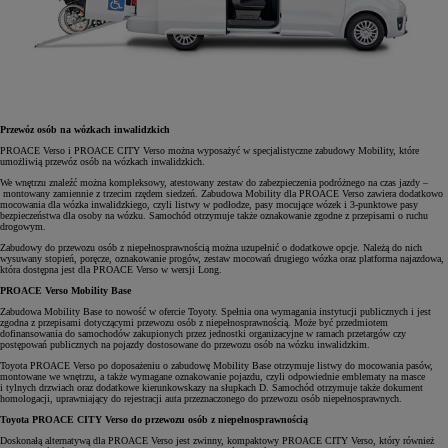
Przewóz osób na wózkach inwalidzkich
PROACE Verso i PROACE CITY Verso można wyposażyć w specjalistyczne zabudowy Mobility, które
umożliwią przewóz osób na wózkach inwalidzkich.
We wnętrzu znaleźć można kompleksowy, atestowany zestaw do zabezpieczenia podróżnego na czas jazdy –
montowany zamiennie z trzecim rzędem siedzeń. Zabudowa Mobility dla PROACE Verso zawiera dodatkowo
mocowania dla wózka inwalidzkiego, czyli listwy w podłodze, pasy mocujące wózek i 3-punktowe pasy
bezpieczeństwa dla osoby na wózku. Samochód otrzymuje także oznakowanie zgodne z przepisami o ruchu
drogowym.
Zabudowy do przewozu osób z niepełnosprawnością można uzupełnić o dodatkowe opcje. Należą do nich
wysuwany stopień, poręcze, oznakowanie progów, zestaw mocowań drugiego wózka oraz platforma najazdowa,
która dostępna jest dla PROACE Verso w wersji Long.
PROACE Verso Mobility Base
Zabudowa Mobility Base to nowość w ofercie Toyoty. Spełnia ona wymagania instytucji publicznych i jest
zgodna z przepisami dotyczącymi przewozu osób z niepełnosprawnością. Może być przedmiotem
dofinansowania do samochodów zakupionych przez jednostki organizacyjne w ramach przetargów czy
postępowań publicznych na pojazdy dostosowane do przewozu osób na wózku inwalidzkim.
Toyota PROACE Verso po doposażeniu o zabudowę Mobility Base otrzymuje listwy do mocowania pasów,
montowane we wnętrzu, a także wymagane oznakowanie pojazdu, czyli odpowiednie emblematy na masce
i tylnych drzwiach oraz dodatkowe kierunkowskazy na słupkach D. Samochód otrzymuje także dokument
homologacji, uprawniający do rejestracji auta przeznaczonego do przewozu osób niepełnosprawnych.
Toyota PROACE CITY Verso do przewozu osób z niepełnosprawnością
Doskonałą alternatywą dla PROACE Verso jest zwinny, kompaktowy PROACE CITY Verso, który również