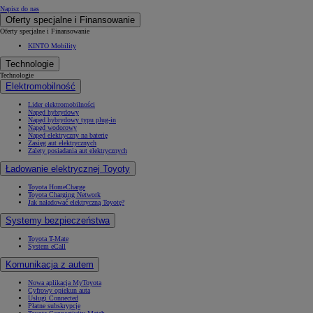
Napisz do nas
Oferty specjalne i Finansowanie
Oferty specjalne i Finansowanie
KINTO Mobility
Technologie
Technologie
Elektromobilność
Lider elektromobilności
Napęd hybrydowy
Napęd hybrydowy typu plug-in
Napęd wodorowy
Napęd elektryczny na baterię
Zasięg aut elektrycznych
Zalety posiadania aut elektrycznych
Ładowanie elektrycznej Toyoty
Toyota HomeCharge
Toyota Charging Network
Jak naładować elektryczną Toyotę?
Systemy bezpieczeństwa
Toyota T-Mate
System eCall
Komunikacja z autem
Nowa aplikacja MyToyota
Cyfrowy opiekun auta
Usługi Connected
Płatne subskrypcje