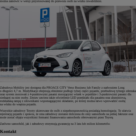
można zamówić w wersji przystosowanej do przewozu osób na wózku inwalidzkim.
Zabudowa Mobility jest dostępna dla PROACE CITY Verso Business lub Family z nadwoziem Long
o długości 4,7 m. Modyfikacje obejmują obniżenie podłogi tylnej części pojazdu, przebudowę tylnego zderzaka
oraz system mocowań z 4-punktowymi pasami mocującymi wózek w pojeździe i 3-punktowymi pasami dla
siedzącej na nim osoby. Zestaw zawiera także oświetlenie LED przedziału dla pasażera oraz aluminiową,
rozkładaną rampę z siłownikami wspomagającymi składanie, po której można łatwo wprowadzić osobę
na wózku do wnętrza pojazdu.
Wszystkie zabudowy Toyoty skierowane do osób z niepełnosprawnością posiadają homologację. To ułatwia
rejestrację pojazdu i sprawia, że cena zabudowy zostanie doliczona do ceny samochodu na jednej fakturze oraz
może zostać objęta wszystkimi formami finansowania samochodu oferowanymi przez Toyotę.
Zarówno samochód, jak i zabudowy otrzymują gwarancję na 3 lata lub milion kilometrów.
Kontakt