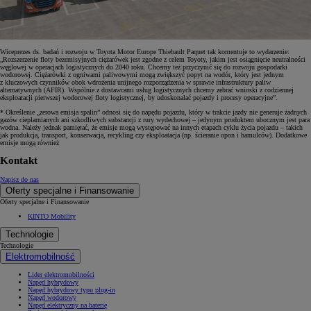
Wiceprezes ds. badań i rozwoju w Toyota Motor Europe Thiebault Paquet tak komentuje to wydarzenie:
„Rozszerzenie floty bezemisyjnych ciężarówek jest zgodne z celem Toyoty, jakim jest osiągnięcie neutralności
węglowej w operacjach logistycznych do 2040 roku. Chcemy też przyczynić się do rozwoju gospodarki
wodorowej. Ciężarówki z ogniwami paliwowymi mogą zwiększyć popyt na wodór, który jest jednym
z kluczowych czynników obok wdrożenia unijnego rozporządzenia w sprawie infrastruktury paliw
alternatywnych (AFIR). Wspólnie z dostawcami usług logistycznych chcemy zebrać wnioski z codziennej
eksploatacji pierwszej wodorowej floty logistycznej, by udoskonalać pojazdy i procesy operacyjne”.
* Określenie „zerowa emisja spalin” odnosi się do napędu pojazdu, który w trakcie jazdy nie generuje żadnych
gazów cieplarnianych ani szkodliwych substancji z rury wydechowej – jedynym produktem ubocznym jest para
wodna. Należy jednak pamiętać, że emisje mogą występować na innych etapach cyklu życia pojazdu – takich
jak produkcja, transport, konserwacja, recykling czy eksploatacja (np. ścieranie opon i hamulców). Dodatkowe
emisje mogą również
Kontakt
Napisz do nas
Oferty specjalne i Finansowanie
Oferty specjalne i Finansowanie
KINTO Mobility
Technologie
Technologie
Elektromobilność
Lider elektromobilności
Napęd hybrydowy
Napęd hybrydowy typu plug-in
Napęd wodorowy
Napęd elektryczny na baterię