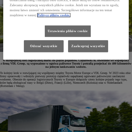
dostarczania usług i narzędzi osób trzecich, a także służą do celów reklamowych.
Zalecamy akceptację wszystkich plików cookie. Jeżeli nie wyrażasz na to zgody,
możesz łatwo zmienić ich ustawienia. Szczegółowe informacje na ten temat
znajdziesz w naszej
Polityce plików cookie.
Ustawienia plików cookie
Odrzuć wszystkie
Zaakceptuj wszystkie
Toyota Motor Europe zwiększyła flotę bezemisyjnych ciężarówek wodorowych wykorzystywanych
w europejskiej sieci logistycznej marki do pięciu pojazdów. Ciężarówki te, stworzone we współpracy
z firmą VDL Groep, są wyposażone w ogniwa paliwowe Toyoty i potrafią przejechać do 400 kilometrów
na jednym tankowaniu wodoru.
To kolejny krok w rozwijającej się współpracy między Toyota Motor Europe a VDL Groep. W 2023 roku obie
firmy opracowały i wdrożyły pierwszy prototyp ciężarówki napędzanej ogniwami paliwowymi zasilanymi
wodorem. Obecnie do operacji logistycznych Toyoty w Europie dołączyły cztery kolejne pojazdy tego typu,
które będą obsługiwać trasy w Belgii (Diest), Francji (Lille), Niemczech (Kolonia) oraz w Niderlandach
(Rotterdam i Weesp).