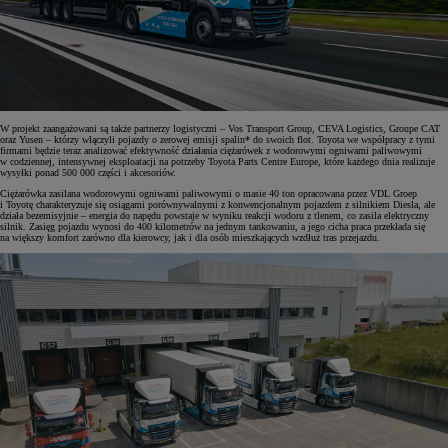
W projekt zaangażowani są także partnerzy logistyczni – Vos Transport Group, CEVA Logistics, Groupe CAT
oraz Yusen – którzy włączyli pojazdy o zerowej emisji spalin* do swoich flot. Toyota we współpracy z tymi
firmami będzie teraz analizować efektywność działania ciężarówek z wodorowymi ogniwami paliwowymi
w codziennej, intensywnej eksploatacji na potrzeby Toyota Parts Centre Europe, które każdego dnia realizuje
wysyłki ponad 500 000 części i akcesoriów.
Ciężarówka zasilana wodorowymi ogniwami paliwowymi o masie 40 ton opracowana przez VDL Groep
i Toyotę charakteryzuje się osiągami porównywalnymi z konwencjonalnym pojazdem z silnikiem Diesla, ale
działa bezemisyjnie – energia do napędu powstaje w wyniku reakcji wodoru z tlenem, co zasila elektryczny
silnik. Zasięg pojazdu wynosi do 400 kilometrów na jednym tankowaniu, a jego cicha praca przekłada się
na większy komfort zarówno dla kierowcy, jak i dla osób mieszkających wzdłuż tras przejazdu.