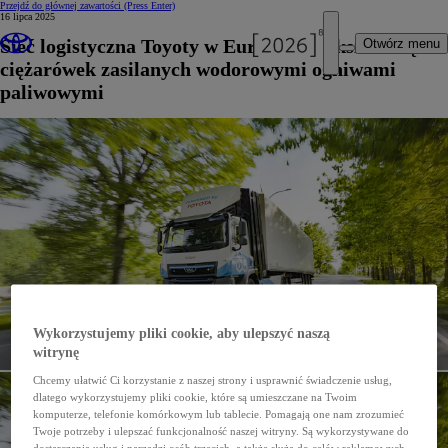
Przejdź do głównej zawartości
(Press Enter)
16 lipca 2025
Sieć logistyczna Toyoty w Europie zwiększa flotę
Otwórz menu
ciężarówek zasilanych wodorowymi ogniwami
paliwowymi
Wykorzystujemy pliki cookie, aby ulepszyć naszą
witrynę
Chcemy ułatwić Ci korzystanie z naszej strony i usprawnić świadczenie usług,
dlatego wykorzystujemy pliki cookie, które są umieszczane na Twoim
komputerze, telefonie komórkowym lub tablecie. Pomagają one nam zrozumieć
Twoje potrzeby i ulepszać funkcjonalność naszej witryny. Są wykorzystywane do