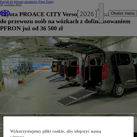
Przejdź do głównej zawartości
(Press Enter)
26 września 2024
Toyota PROACE CITY Verso przystosowana
Otwórz menu
do przewozu osób na wózkach z dofinansowaniem
PFRON już od 36 500 zł
Wykorzystujemy pliki cookie, aby ulepszyć naszą