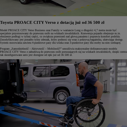
Toyota PROACE CITY Verso z dotacją już od 36 500 zł
Model PROACE CITY Verso Business oraz Family w wariancie Long o długości 4,7 metra może być
specjalnie przystosowany do przewozu osób na wózkach inwalidzkich. Konwersja pojazdu obejmuje m.in.
obniżenie podłogi w tylnej części, co zwiększa przestrzeń nad głową pasażera i poprawia komfort podróży.
Zmodyfikowany jest ponadto tylny zderzak, który podnosi się wraz z pokrywą bagażnika, ułatwiając dostęp.
System mocowania zawiera 4-punktowe pasy dla wózka oraz 3-punktowe pasy dla osoby na nim siedzącej.
Program „Samodzielność – Aktywność – Mobilność!” umożliwia maksymalne dofinansowanie modelu
PROACE CITY Verso z zabudową do przewozu osób poruszających się na wózkach inwalidzkich, dzięki czemu
tak skonfigurowane auto jest dostępne od ręki już od 36 500 zł.