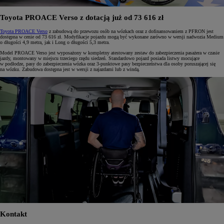
Toyota PROACE Verso z dotacją już od 73 616 zł
Toyota PROACE Verso
z zabudową do przewozu osób na wózkach oraz z dofinansowaniem z PFRON jest
dostępna w cenie od 73 616 zł. Modyfikacje pojazdu mogą być wykonane zarówno w wersji nadwozia Medium
o długości 4,9 metra, jak i Long o długości 5,3 metra.
Model PROACE Verso jest wyposażony w kompletny atestowany zestaw do zabezpieczenia pasażera w czasie
jazdy, montowany w miejscu trzeciego rzędu siedzeń. Standardowo pojazd posiada listwy mocujące
w podłodze, pasy do zabezpieczenia wózka oraz 3-punktowe pasy bezpieczeństwa dla osoby poruszającej się
na wózku. Zabudowa dostępna jest w wersji z najazdami lub z windą.
Kontakt