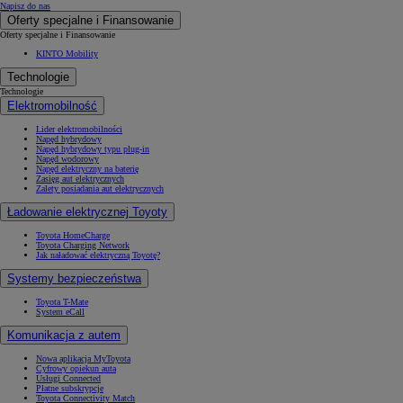
Napisz do nas
Oferty specjalne i Finansowanie
Oferty specjalne i Finansowanie
KINTO Mobility
Technologie
Technologie
Elektromobilność
Lider elektromobilności
Napęd hybrydowy
Napęd hybrydowy typu plug-in
Napęd wodorowy
Napęd elektryczny na baterię
Zasięg aut elektrycznych
Zalety posiadania aut elektrycznych
Ładowanie elektrycznej Toyoty
Toyota HomeCharge
Toyota Charging Network
Jak naładować elektryczną Toyotę?
Systemy bezpieczeństwa
Toyota T-Mate
System eCall
Komunikacja z autem
Nowa aplikacja MyToyota
Cyfrowy opiekun auta
Usługi Connected
Płatne subskrypcje
Toyota Connectivity Match