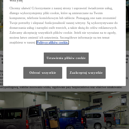
witrynę
Chcemy ułatwić Ci korzystanie z naszej strony i usprawnić świadczenie usług,
dlatego wykorzystujemy pliki cookie, które są umieszczane na Twoim
komputerze, telefonie komórkowym lub tablecie. Pomagają one nam zrozumieć
Twoje potrzeby i ulepszać funkcjonalność naszej witryny. Są wykorzystywane do
dostarczania usług i narzędzi osób trzecich, a także służą do celów reklamowych.
Zalecamy akceptację wszystkich plików cookie. Jeżeli nie wyrażasz na to zgody,
możesz łatwo zmienić ich ustawienia. Szczegółowe informacje na ten temat
znajdziesz w naszej
Polityce plików cookie.
Toyota oferuje samochody z rodziny PROACE, które posiadają specjalne zabudowy do transportu osób
Ustawienia plików cookie
na wózkach inwalidzkich. Pojazdy te oferują wysoki poziom bezpieczeństwa i komfortu, a także pełną
gwarancję do 3 lat lub 1 000 000 km. Model PROACE CITY Verso z tego typu przystosowaniem oraz
z maksymalnym dofinansowaniem PFRON jest dostępny od ręki już od 36 500 zł.
Modele Toyoty PROACE CITY Verso i PROACE Verso z zabudowami umożliwiającymi bezpieczny
Odrzuć wszystkie
Zaakceptuj wszystkie
i komfortowy przewóz osób z niepełnosprawnością poruszających się na wózkach inwalidzkich oferują wiele
nowoczesnych rozwiązań ułatwiających sprawne wejście do pojazdu i zabezpieczenie wózka, a także zapewniają
wygodne warunki podróży. Zabudowy samochodów mogą być przystosowane do indywidualnych wymagań
klientów. W ramach konwersji pojazdy są wyposażane w rampy, podjazdy lub windy z powierzchnią
antypoślizgową, stabilne mocowania wózka, regulowane pasy bezpieczeństwa oraz właściwe oznakowanie.