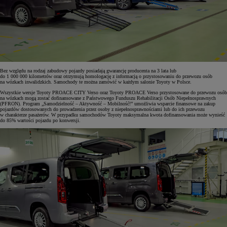
Bez względu na rodzaj zabudowy pojazdy posiadają gwarancję producenta na 3 lata lub
do 1 000 000 kilometrów oraz otrzymują homologację z informacją o przystosowaniu do przewozu osób
na wózkach inwalidzkich. Samochody te można zamówić w każdym salonie Toyoty w Polsce.
Wszystkie wersje Toyoty PROACE CITY Verso oraz Toyoty PROACE Verso przystosowane do przewozu osób
na wózkach mogą zostać dofinansowane z Państwowego Funduszu Rehabilitacji Osób Niepełnosprawnych
(PFRON). Program „Samodzielność – Aktywność – Mobilność!” umożliwia wsparcie finansowe na zakup
pojazdów dostosowanych do prowadzenia przez osoby z niepełnosprawnościami lub do ich przewozu
w charakterze pasażerów. W przypadku samochodów Toyoty maksymalna kwota dofinansowania może wynieść
do 85% wartości pojazdu po konwersji.