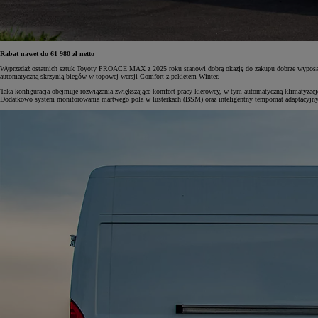
Rabat nawet do 61 980 zł netto
Wyprzedaż ostatnich sztuk Toyoty PROACE MAX z 2025 roku stanowi dobrą okazję do zakupu dobrze wyposaż
automatyczną skrzynią biegów w topowej wersji Comfort z pakietem Winter.
Taka konfiguracja obejmuje rozwiązania zwiększające komfort pracy kierowcy, w tym automatyczną klimatyzację
Dodatkowo system monitorowania martwego pola w lusterkach (BSM) oraz inteligentny tempomat adaptacyjny (iA