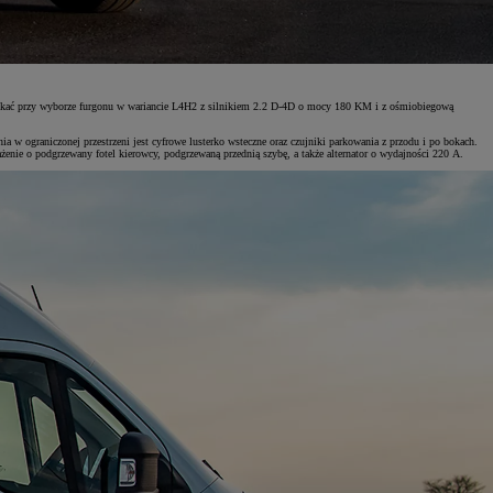
skać przy wyborze furgonu w wariancie L4H2 z silnikiem 2.2 D-4D o mocy 180 KM i z ośmiobiegową
 w ograniczonej przestrzeni jest cyfrowe lusterko wsteczne oraz czujniki parkowania z przodu i po bokach.
nie o podgrzewany fotel kierowcy, podgrzewaną przednią szybę, a także alternator o wydajności 220 A.