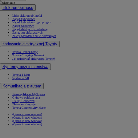
Technologie
Elektromobilność
Lider elektromobilności
Napęd hybrydowy
Napęd hybrydowy typu plug-in
Napęd wodorowy
Napęd elektryczny na baterię
Zasięg aut elektrycznych
Zalety posiadania aut elektrycznych
Ładowanie elektrycznej Toyoty
Toyota HomeCharge
Toyota Charging Network
Jak naładować elektryczną Toyotę?
Systemy bezpieczeństwa
Toyota T-Mate
System eCall
Komunikacja z autem
Nowa aplikacja MyToyota
Cyfrowy opiekun auta
Usługi Connected
Płatne subskrypcje
Toyota Connectivity Match
(Opens in new window)
(Opens in new window)
(Opens in new window)
(Opens in new window)