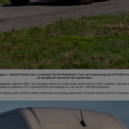
 w salonach Toyoty oraz w punktach Toyota Professional. Ceny aut rozpoczynają się od 99 000 zł net
na specjalnych warunkach jest ograniczona.
gającego segmentu HDV. Ten największy dostawczy model marki oferuje szeroki wybór wariantów nadwozia oraz
alna w segmencie LCV Gwarancja PRO obowiązująca do 3 lat lub do 1 000 000 kilometrów.
nymi rabatami oraz z krótkim czasem oczekiwania na realizację zamówienia. Promocja dotyczy podwozi i furgon