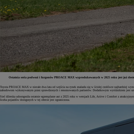
Ostatnia seria podwozi i furgonów PROACE MAX wyprodukowanych w 2025 roku jest już dostępna
Toyota PROACE MAX w niecałe dwa lata od wejścia na rynek znalazła się w ścisłej czołówce najbardziej wyma
zabudowom wykonywanym przez sprawdzonych i renomowanych partnerów. Dodatkowym wyróżnikiem jest unik
Sieć dilerska udostępniła ostatnie egzemplarze aut z 2025 roku w wersjach Life, Active i Comfort z atrakcyj
liczba pojazdów dostępnych w tej ofercie jest ograniczona.