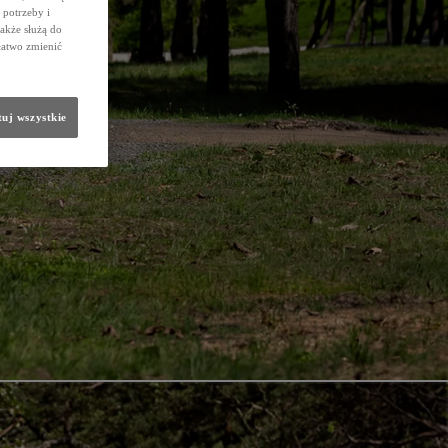
potrzeby i
także służą do
łatwo zmienić
uj wszystkie