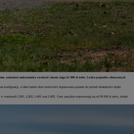
to, natomiast maksymalna wysokość rabatu sięga 61 980 zł netto. Liczba pojazdów oferowanych
 konfiguracji, a także bardzo duże możliwości dopasowania pojazdu do potrzeb działalności dzięki
ów w wariantach L3H1, L3H2, L4H1 oraz L4H2. Ceny specjalne rozpoczynają się od 99 000 zł netto, jednak