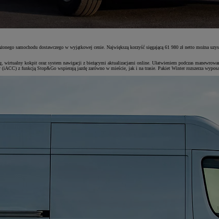
onego samochodu dostawczego w wyjątkowej cenie. Największą korzyść sięgającą 61 980 zł netto można uzy
, wirtualny kokpit oraz system nawigacji z bieżącymi aktualizacjami online. Ułatwieniem podczas manewrowania
CC) z funkcją Stop&Go wspierają jazdę zarówno w mieście, jak i na trasie. Pakiet Winter rozszerza wyposaże