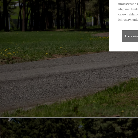
umieszczane 
ulepszać funk
celów reklamo
ich ustawieni
Ustawie