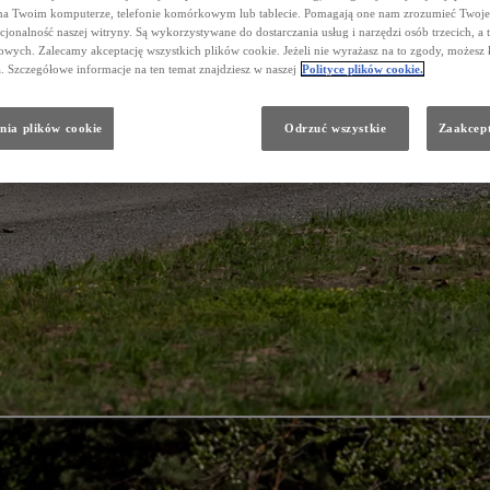
na Twoim komputerze, telefonie komórkowym lub tablecie. Pomagają one nam zrozumieć Twoje 
cjonalność naszej witryny. Są wykorzystywane do dostarczania usług i narzędzi osób trzecich, a 
wych. Zalecamy akceptację wszystkich plików cookie. Jeżeli nie wyrażasz na to zgody, możesz 
a. Szczegółowe informacje na ten temat znajdziesz w naszej
Polityce plików cookie.
nia plików cookie
Odrzuć wszystkie
Zaakcept