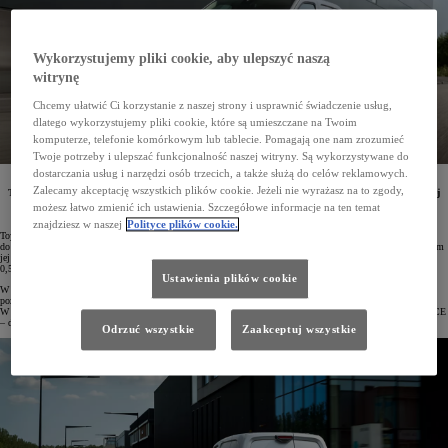
Wykorzystujemy pliki cookie, aby ulepszyć naszą
witrynę
Chcemy ułatwić Ci korzystanie z naszej strony i usprawnić świadczenie usług,
dlatego wykorzystujemy pliki cookie, które są umieszczane na Twoim
komputerze, telefonie komórkowym lub tablecie. Pomagają one nam zrozumieć
Twoje potrzeby i ulepszać funkcjonalność naszej witryny. Są wykorzystywane do
dostarczania usług i narzędzi osób trzecich, a także służą do celów reklamowych.
Od stycznia do czerwca 2025 roku w Polsce zarejestrowano 7999 samochodów Toyota Professional.
Zalecamy akceptację wszystkich plików cookie. Jeżeli nie wyrażasz na to zgody,
To najlepszy wynik na rynku LCV. Wzrost marki rok do roku wyniósł 34,6%. W Top10 najczęściej
rejestrowanych aut znalazły się aż 2 modele – PROACE CITY oraz PROACE. Toyota Professional
możesz łatwo zmienić ich ustawienia. Szczegółowe informacje na ten temat
zdominowała też kategorię użytkowych aut z napędem elektrycznym.
znajdziesz w naszej
Polityce plików cookie.
Toyota Professional zakończyła I półrocze 2025 roku, będąc liderem rynku LCV w Polsce. Od stycznia
do czerwca klienci zarejestrowali 7999 egz. osobowych i dostawczych samochodów marki, co było najlepszym
jej wynikiem w historii. Wzrost rok do roku wyniósł 34,6%. W tym samym czasie rynek urósł o zaledwie
0,5%. Tylko w czerwcu na drogi wyjechało 1158 pojazdów Toyota Professional (+8,9%).
Ustawienia plików cookie
W Top10 najpopularniejszych modeli LCV w Polsce znalazły się aż 2 modele Toyota Professional. Pierwszą
pozycję zajął PROACE CITY (3549 egz.), a na ósmej lokacie sklasyfikowany został PROACE (1957 egz.).
W zestawieniu 10 najpopularniejszych samochodów czerwca PROACE CITY jest piąty (470 egz.), a PROACE
– dziewiąty (280 egz.).
Odrzuć wszystkie
Zaakceptuj wszystkie