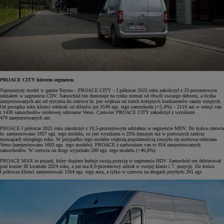
PROACE CITY liderem segmentu
Najmniejszy model w gamie Toyota – PROACE CITY – I półrocze 2025 roku zakończył z 33-procentowym
udziałem w segmencie CDV. Samochód ten dominuje na rynku niemal od chwili swojego debiutu, a liczba
zarejestrowanych aut od stycznia do czerwca br. jest większa od trzech kolejnych konkurentów razem wziętych.
Od początku roku klienci odebrali od dilerów już 3549 egz. tego samochodu (+5,4%) – 2119 aut w wersji van
i 1430 samochodów osobowej odmianie Verso. Czerwiec PROACE CITY zakończył z wynikiem
470 zarejestrowanych aut.
PROACE I półrocze 2025 roku zakończył z 19,5-procentowym udziałem w segmencie MDV. Do końca czerwca
br. zarejestrowano 1957 egz. tego modelu, co jest wynikiem o 25% lepszym niż w pierwszych sześciu
miesiącach ubiegłego roku. W przypadku tego modelu większą popularnością cieszyła się osobowa odmiana
Verso (zarejestrowano 1003 egz. tego modelu). PROACE z nadwoziem van to 954 zarejestrowanych
samochodów. W czerwcu na drogi wyjechało 280 egz. tego modelu (+46,6%).
PROACE MAX to pojazd, który dopiero buduje swoją pozycję w segmencie HDV. Samochód ten debiutował
pod koniec III kwartału 2024 roku, a już ma 8,9-procentowy udział w swojej klasie i 7. pozycję. Do końca
I półrocza klienci zarejestrowali 1564 egz. tego auta, a tylko w czerwcu na drogach przybyło 201 egz.