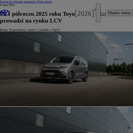
Przejdź do głównej zawartości
(Press Enter)
8 lipca 2025
Po I półroczu 2025 roku Toyota Professional
Otwórz menu
prowadzi na rynku LCV
Blisko 35-procentowy wzrost i 2 modele w Top10