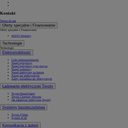
Kontakt
Napisz do nas
Oferty specjalne i Finansowanie
Oferty specjalne i Finansowanie
KINTO Mobility
Technologie
Technologie
Elektromobilność
Lider elektromobilności
Napęd hybrydowy
Napęd hybrydowy typu plug-in
Napęd wodorowy
Napęd elektryczny na baterię
Zasięg aut elektrycznych
Zalety posiadania aut elektrycznych
Ładowanie elektrycznej Toyoty
Toyota HomeCharge
Toyota Charging Network
Jak naładować elektryczną Toyotę?
Systemy bezpieczeństwa
Toyota T-Mate
System eCall
Komunikacja z autem