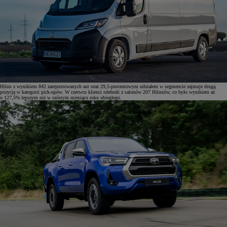
Hilux z wynikiem 842 zarejestrowanych aut oraz 29,5-procentowym udziałem w segmencie zajmuje drugą
pozycję w kategorii pick-upów. W czerwcu klienci odebrali z salonów 207 Hiluxów, co było wynikiem aż
o 127,5% lepszym niż w szóstym miesiącu roku ubiegłego.