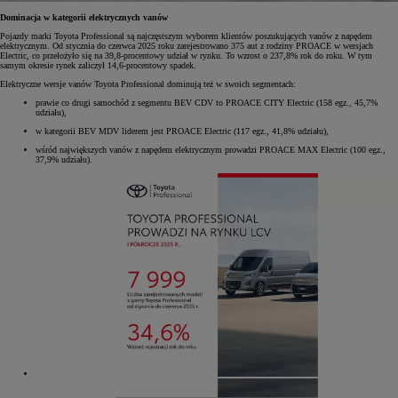
Dominacja w kategorii elektrycznych vanów
Pojazdy marki Toyota Professional są najczęstszym wyborem klientów poszukujących vanów z napędem
elektrycznym. Od stycznia do czerwca 2025 roku zarejestrowano 375 aut z rodziny PROACE w wersjach
Electric, co przełożyło się na 39,8-procentowy udział w rynku. To wzrost o 237,8% rok do roku. W tym
samym okresie rynek zaliczył 14,6-procentowy spadek.
Elektryczne wersje vanów Toyota Professional dominują też w swoich segmentach:
prawie co drugi samochód z segmentu BEV CDV to PROACE CITY Electric (158 egz., 45,7%
udziału),
w kategorii BEV MDV liderem jest PROACE Electric (117 egz., 41,8% udziału),
wśród największych vanów z napędem elektrycznym prowadzi PROACE MAX Electric (100 egz.,
37,9% udziału).