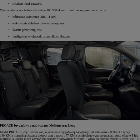
składany fotel pasażera.
Wyższa odmiana – Active – kosztuje 163 900 zł netto. Jest ona wyposażona m.in. w:
trójfazową ładowarkę OBC 11 kW,
elektrycznie składane lusterka zewnętrzne,
światła przeciwmgielne,
inteligentne wycieraczki z czujnikiem deszczu.
PROACE brygadowy z nadwoziami Medium oraz Long
Model PROACE, czyli średni van, w odmianie brygadowej napędzany jest silnikami 2.0 D-4D o mocy
140 KM z manualną skrzynią biegów oraz o mocy 177 KM z ośmiobiegowym automatem. Auto oferuje 5 lub
6 miejsc, a klienci mogą wybrać samochody z nadwoziem Medium – wtedy za drugim rzędem siedzeń jest 3,2