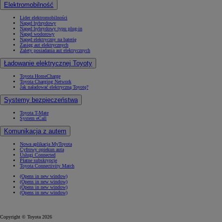
Elektromobilność
Lider elektromobilności
Napęd hybrydowy
Napęd hybrydowy typu plug-in
Napęd wodorowy
Napęd elektryczny na baterię
Zasięg aut elektrycznych
Zalety posiadania aut elektrycznych
Ładowanie elektrycznej Toyoty
Toyota HomeCharge
Toyota Charging Network
Jak naładować elektryczną Toyotę?
Systemy bezpieczeństwa
Toyota T-Mate
System eCall
Komunikacja z autem
Nowa aplikacja MyToyota
Cyfrowy opiekun auta
Usługi Connected
Płatne subskrypcje
Toyota Connectivity Match
(Opens in new window)
(Opens in new window)
(Opens in new window)
(Opens in new window)
Copyright © Toyota 2026