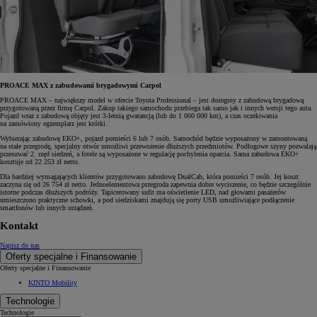
PROACE MAX z zabudowami brygadowymi Carpol
PROACE MAX – największy model w ofercie Toyota Professional – jest dostępny z zabudową brygadową
przygotowaną przez firmę Carpol. Zakup takiego samochodu przebiega tak samo jak i innych wersji tego auta.
Pojazd wraz z zabudową objęty jest 3-letnią gwarancją (lub do 1 000 000 km), a czas oczekiwania
na zamówiony egzemplarz jest krótki.
Wybierając zabudowę EKO+, pojazd pomieści 6 lub 7 osób. Samochód będzie wyposażony w zamontowaną
na stałe przegrodę, specjalny otwór umożliwi przewożenie dłuższych przedmiotów. Podłogowe szyny pozwalają
przesuwać 2. rzęd siedzeń, a fotele są wyposażone w regulację pochylenia oparcia. Sama zabudowa EKO+
kosztuje od 22 253 zł netto.
Dla bardziej wymagających klientów przygotowano zabudowę DualCab, która pomieści 7 osób. Jej koszt
zaczyna się od 26 754 zł netto. Jednoelementowa przegroda zapewnia dobre wyciszenie, co będzie szczególnie
istotne podczas dłuższych podróży. Tapicerowany sufit ma oświetlenie LED, nad głowami pasażerów
umieszczono praktyczne schowki, a pod siedziskami znajdują się porty USB umożliwiające podłączenie
smartfonów lub innych urządzeń.
Kontakt
Napisz do nas
Oferty specjalne i Finansowanie
Oferty specjalne i Finansowanie
KINTO Mobility
Technologie
Technologie