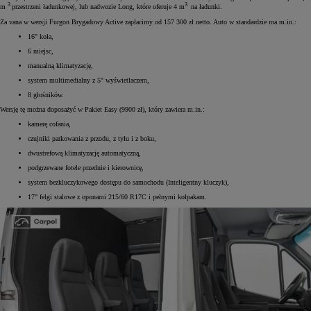
3
3
m
przestrzeni ładunkowej, lub nadwozie Long, które oferuje 4 m
na ładunki.
Za vana w wersji Furgon Brygadowy Active zapłacimy od 157 300 zł netto. Auto w standardzie ma m.in.:
16" koła,
6 miejsc,
manualną klimatyzację,
system multimedialny z 5" wyświetlaczem,
8 głośników.
Wersję tę można doposażyć w Pakiet Easy (9900 zł), który zawiera m.in.:
kamerę cofania,
czujniki parkowania z przodu, z tyłu i z boku,
dwustrefową klimatyzację automatyczną,
podgrzewane fotele przednie i kierownicę,
system bezkluczykowego dostępu do samochodu (Inteligentny kluczyk),
17" felgi stalowe z oponami 215/60 R17C i pełnymi kołpakam.