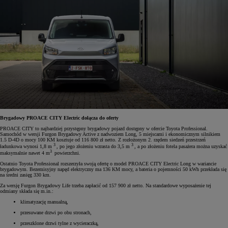
Brygadowy PROACE CITY Electric dołącza do oferty
PROACE CITY to najbardziej przystępny brygadowy pojazd dostępny w ofercie Toyota Professional.
Samochód w wersji Furgon Brygadowy Active z nadwoziem Long, 5 miejscami i ekonomicznym silnikiem
1.5 D-4D o mocy 100 KM kosztuje od 116 800 zł netto. Z rozłożonym 2. rzędem siedzeń przestrzeń
3
3
ładunkowa wynosi 1,8 m
, po jego złożeniu wzrasta do 3,5 m
, a po złożeniu fotela pasażera można uzyskać
3
maksymalnie nawet 4 m
powierzchni.
Ostatnio Toyota Professional rozszerzyła swoją ofertę o model PROACE CITY Electric Long w wariancie
brygadowym. Bezemisyjny napęd elektryczny ma 136 KM mocy, a bateria o pojemności 50 kWh przekłada się
na średni zasięg 330 km.
Za wersję Furgon Brygadowy Life trzeba zapłacić od 157 900 zł netto. Na standardowe wyposażenie tej
odmiany składa się m.in.:
klimatyzację manualną,
przesuwane drzwi po obu stronach,
przeszklone drzwi tylne z wycieraczką,