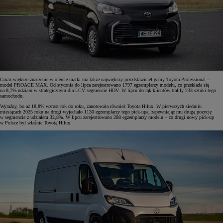
Coraz większe znaczenie w ofercie marki ma także największy przedstawiciel gamy Toyota Professional –
model PROACE MAX. Od stycznia do lipca zarejestrowano 1797 egzemplarzy modelu, co przekłada się
na 8,7% udziału w strategicznym dla LCV segmencie HDV. W lipcu do rąk klientów trafiły 233 sztuki tego
samochodu.
Wyraźny, bo aż 18,8% wzrost rok do roku, zanotowała również Toyota Hilux. W pierwszych siedmiu
miesiącach 2025 roku na drogi wyjechało 1130 egzemplarzy tego pick-upa, zapewniając mu drugą pozycję
w segmencie z udziałem 32,8%. W lipcu zarejestrowano 288 egzemplarzy modelu – co drugi nowy pick-up
w Polsce był właśnie Toyotą Hilux.