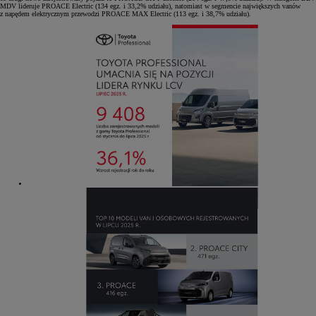
MDV lideruje PROACE Electric (134 egz. i 33,2% udziału), natomiast w segmencie największych vanów
z napędem elektrycznym przewodzi PROACE MAX Electric (113 egz. i 38,7% udziału).