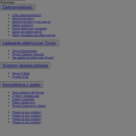
Technologie
Elektromobilność
Lider elektromobilności
Napęd hybrydowy
Napęd hybrydowy typu plug-in
Napęd wodorowy
Napęd elektryczny na baterię
Zasięg aut elektrycznych
Zalety posiadania aut elektrycznych
Ładowanie elektrycznej Toyoty
Toyota HomeCharge
Toyota Charging Network
Jak naładować elektryczną Toyotę?
Systemy bezpieczeństwa
Toyota T-Mate
System eCall
Komunikacja z autem
Nowa aplikacja MyToyota
Cyfrowy opiekun auta
Usługi Connected
Płatne subskrypcje
Toyota Connectivity Match
(Opens in new window)
(Opens in new window)
(Opens in new window)
(Opens in new window)