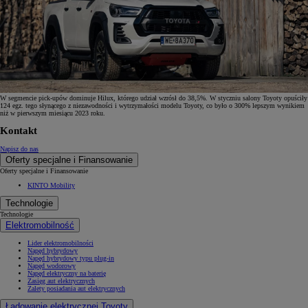
W segmencie pick-upów dominuje Hilux, którego udział wzrósł do 38,5%. W styczniu salony Toyoty opuściły
124 egz. tego słynącego z niezawodności i wytrzymałości modelu Toyoty, co było o 300% lepszym wynikiem
niż w pierwszym miesiącu 2023 roku.
Kontakt
Napisz do nas
Oferty specjalne i Finansowanie
Oferty specjalne i Finansowanie
KINTO Mobility
Technologie
Technologie
Elektromobilność
Lider elektromobilności
Napęd hybrydowy
Napęd hybrydowy typu plug-in
Napęd wodorowy
Napęd elektryczny na baterię
Zasięg aut elektrycznych
Zalety posiadania aut elektrycznych
Ładowanie elektrycznej Toyoty