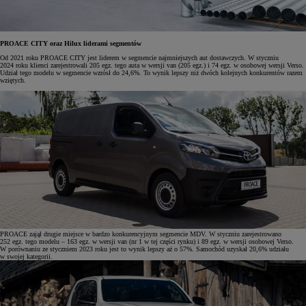
PROACE CITY oraz Hilux liderami segmentów
Od 2021 roku PROACE CITY jest liderem w segmencie najmniejszych aut dostawczych. W styczniu
2024 roku klienci zarejestrowali 205 egz. tego auta w wersji van (205 egz.) i 74 egz. w osobowej wersji Verso.
Udział tego modelu w segmencie wzrósł do 24,6%. To wynik lepszy niż dwóch kolejnych konkurentów razem
wziętych.
PROACE zajął drugie miejsce w bardzo konkurencyjnym segmencie MDV. W styczniu zarejestrowano
252 egz. tego modelu – 163 egz. w wersji van (nr 1 w tej części rynku) i 89 egz. w wersji osobowej Verso.
W porównaniu ze styczniem 2023 roku jest to wynik lepszy aż o 57%. Samochód uzyskał 20,6% udziału
w swojej kategorii.