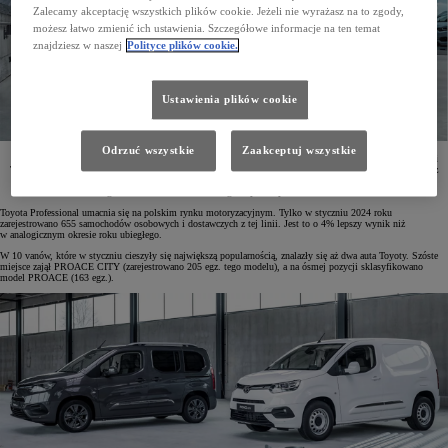
Zalecamy akceptację wszystkich plików cookie. Jeżeli nie wyrażasz na to zgody,
możesz łatwo zmienić ich ustawienia. Szczegółowe informacje na ten temat
znajdziesz w naszej
Polityce plików cookie.
Ustawienia plików cookie
Odrzuć wszystkie
Zaakceptuj wszystkie
W pierwszym miesiącu 2024 roku zarejestrowano 655 osobowych i dostawczych samochodów z linii
Toyota Professional. To wzrost o 4% rok do roku. W 10 najpopularniejszych vanów znalazły się aż
2 modele Toyoty – PROACE i PROACE CITY. Ten ostatni pojazd był też najchętniej wybieranym
autem segmentu CDV, z kolei w kategorii pick-upów dominował Hilux.
Toyota Professional umacnia się na polskim rynku motoryzacyjnym. Tylko w styczniu 2024 roku
zarejestrowano 655 samochodów osobowych i dostawczych z tej linii. Jest to o 4% lepszy wynik niż
w analogicznym okresie roku ubiegłego.
W 10 vanów, które w styczniu cieszyły się największą popularnością, znalazły się aż dwa auta Toyoty. Szóste
miejsce zajął PROACE CITY (zarejestrowano 205 egz. tego modelu), a na ósmej pozycji sklasyfikowano
model PROACE (163 egz.).