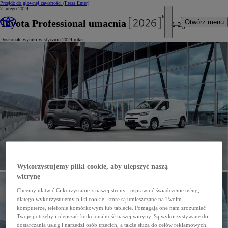
Przejdź do głównej zawartości
(Press Enter)
7 lutego 2024
Toyota Professional umacnia pozycję na rynku
Otwórz menu
Doskonałe wyniki w styczniu 2024 roku
Wykorzystujemy pliki cookie, aby ulepszyć naszą
witrynę
Chcemy ułatwić Ci korzystanie z naszej strony i usprawnić świadczenie usług,
dlatego wykorzystujemy pliki cookie, które są umieszczane na Twoim
komputerze, telefonie komórkowym lub tablecie. Pomagają one nam zrozumieć
Twoje potrzeby i ulepszać funkcjonalność naszej witryny. Są wykorzystywane do
dostarczania usług i narzędzi osób trzecich, a także służą do celów reklamowych.