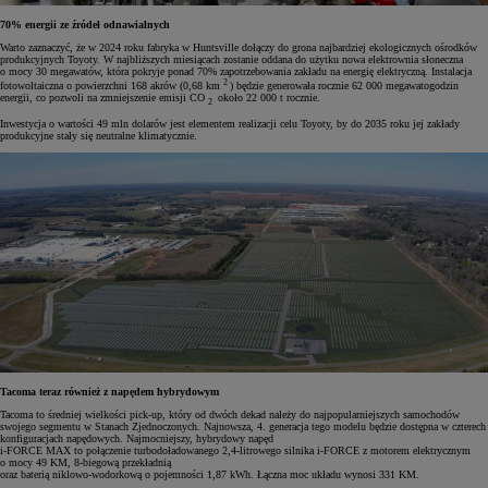
70% energii ze źródeł odnawialnych
Warto zaznaczyć, że w 2024 roku fabryka w Huntsville dołączy do grona najbardziej ekologicznych ośrodków
produkcyjnych Toyoty. W najbliższych miesiącach zostanie oddana do użytku nowa elektrownia słoneczna
o mocy 30 megawatów, która pokryje ponad 70% zapotrzebowania zakładu na energię elektryczną. Instalacja
2
fotowoltaiczna o powierzchni 168 akrów (0,68 km
) będzie generowała rocznie 62 000 megawatogodzin
energii, co pozwoli na zmniejszenie emisji CO
około 22 000 t rocznie.
2
Inwestycja o wartości 49 mln dolarów jest elementem realizacji celu Toyoty, by do 2035 roku jej zakłady
produkcyjne stały się neutralne klimatycznie.
Tacoma teraz również z napędem hybrydowym
Tacoma to średniej wielkości pick-up, który od dwóch dekad należy do najpopularniejszych samochodów
swojego segmentu w Stanach Zjednoczonych. Najnowsza, 4. generacja tego modelu będzie dostępna w czterech
konfiguracjach napędowych. Najmocniejszy, hybrydowy napęd
i-FORCE MAX to połączenie turbodoładowanego 2,4-litrowego silnika i-FORCE z motorem elektrycznym
o mocy 49 KM, 8-biegową przekładnią
oraz baterią niklowo-wodorkową o pojemności 1,87 kWh. Łączna moc układu wynosi 331 KM.