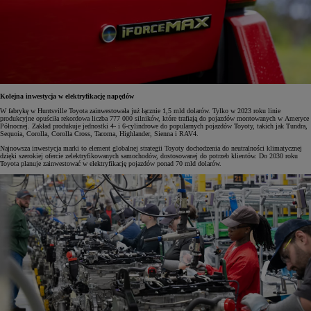
Kolejna inwestycja w elektryfikację napędów
W fabrykę w Huntsville Toyota zainwestowała już łącznie 1,5 mld dolarów. Tylko w 2023 roku linie
produkcyjne opuściła rekordowa liczba 777 000 silników, które trafiają do pojazdów montowanych w Ameryce
Północnej. Zakład produkuje jednostki 4- i 6-cylindrowe do popularnych pojazdów Toyoty, takich jak Tundra,
Sequoia, Corolla, Corolla Cross, Tacoma, Highlander, Sienna i RAV4.
Najnowsza inwestycja marki to element globalnej strategii Toyoty dochodzenia do neutralności klimatycznej
dzięki szerokiej ofercie zelektryfikowanych samochodów, dostosowanej do potrzeb klientów. Do 2030 roku
Toyota planuje zainwestować w elektryfikację pojazdów ponad 70 mld dolarów.