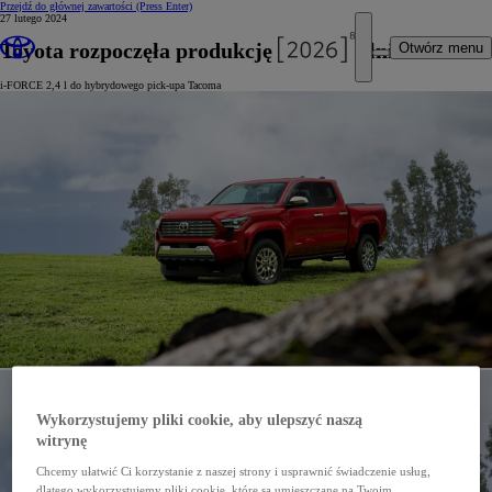
Przejdź do głównej zawartości
(Press Enter)
27 lutego 2024
Toyota rozpoczęła produkcję nowego silnika
Otwórz menu
i-FORCE 2,4 l do hybrydowego pick-upa Tacoma
Wykorzystujemy pliki cookie, aby ulepszyć naszą
witrynę
Chcemy ułatwić Ci korzystanie z naszej strony i usprawnić świadczenie usług,
dlatego wykorzystujemy pliki cookie, które są umieszczane na Twoim