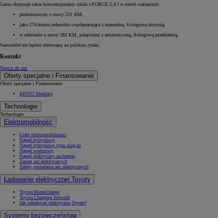
Gama obejmuje także konwencjonalny silnik i-FORCE 2,4 l w trzech wariantach:
podstawowym o mocy 231 KM,
jako 274-konna jednostka współpracująca z manualną, 6-biegową skrzynią,
w odmianie o mocy 282 KM, połączonej z automatyczną, 8-biegową przekładnią.
Samochód nie będzie oferowany na polskim rynku.
Kontakt
Napisz do nas
Oferty specjalne i Finansowanie
Oferty specjalne i Finansowanie
KINTO Mobility
Technologie
Technologie
Elektromobilność
Lider elektromobilności
Napęd hybrydowy
Napęd hybrydowy typu plug-in
Napęd wodorowy
Napęd elektryczny na baterię
Zasięg aut elektrycznych
Zalety posiadania aut elektrycznych
Ładowanie elektrycznej Toyoty
Toyota HomeCharge
Toyota Charging Network
Jak naładować elektryczną Toyotę?
Systemy bezpieczeństwa