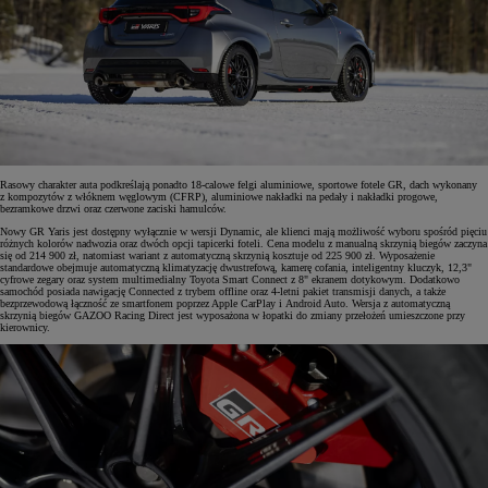
Rasowy charakter auta podkreślają ponadto 18-calowe felgi aluminiowe, sportowe fotele GR, dach wykonany
z kompozytów z włóknem węglowym (CFRP), aluminiowe nakładki na pedały i nakładki progowe,
bezramkowe drzwi oraz czerwone zaciski hamulców.
Nowy GR Yaris jest dostępny wyłącznie w wersji Dynamic, ale klienci mają możliwość wyboru spośród pięciu
różnych kolorów nadwozia oraz dwóch opcji tapicerki foteli. Cena modelu z manualną skrzynią biegów zaczyna
się od 214 900 zł, natomiast wariant z automatyczną skrzynią kosztuje od 225 900 zł. Wyposażenie
standardowe obejmuje automatyczną klimatyzację dwustrefową, kamerę cofania, inteligentny kluczyk, 12,3"
cyfrowe zegary oraz system multimedialny Toyota Smart Connect z 8" ekranem dotykowym. Dodatkowo
samochód posiada nawigację Connected z trybem offline oraz 4-letni pakiet transmisji danych, a także
bezprzewodową łączność ze smartfonem poprzez Apple CarPlay i Android Auto. Wersja z automatyczną
skrzynią biegów GAZOO Racing Direct jest wyposażona w łopatki do zmiany przełożeń umieszczone przy
kierownicy.