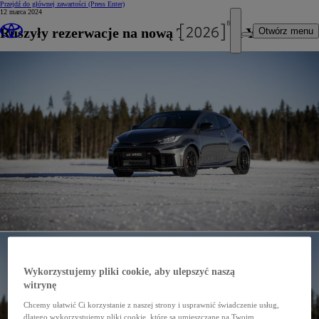
Przejdź do głównej zawartości
(Press Enter)
12 marca 2024
Ruszyły rezerwacje na nową Toyotę GR Yaris
Otwórz menu
Wykorzystujemy pliki cookie, aby ulepszyć naszą
witrynę
Chcemy ułatwić Ci korzystanie z naszej strony i usprawnić świadczenie usług,
dlatego wykorzystujemy pliki cookie, które są umieszczane na Twoim