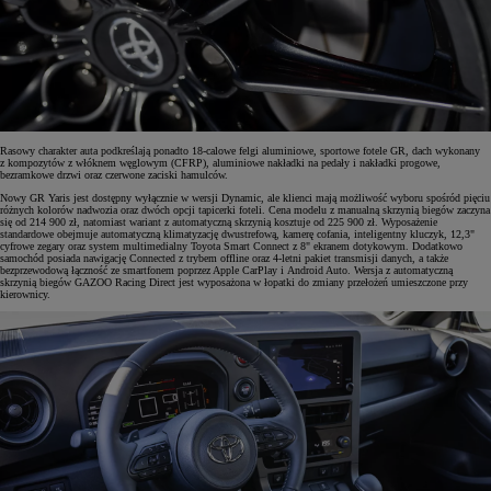
Rasowy charakter auta podkreślają ponadto 18-calowe felgi aluminiowe, sportowe fotele GR, dach wykonany
z kompozytów z włóknem węglowym (CFRP), aluminiowe nakładki na pedały i nakładki progowe,
bezramkowe drzwi oraz czerwone zaciski hamulców.
Nowy GR Yaris jest dostępny wyłącznie w wersji Dynamic, ale klienci mają możliwość wyboru spośród pięciu
różnych kolorów nadwozia oraz dwóch opcji tapicerki foteli. Cena modelu z manualną skrzynią biegów zaczyna
się od 214 900 zł, natomiast wariant z automatyczną skrzynią kosztuje od 225 900 zł. Wyposażenie
standardowe obejmuje automatyczną klimatyzację dwustrefową, kamerę cofania, inteligentny kluczyk, 12,3"
cyfrowe zegary oraz system multimedialny Toyota Smart Connect z 8" ekranem dotykowym. Dodatkowo
samochód posiada nawigację Connected z trybem offline oraz 4-letni pakiet transmisji danych, a także
bezprzewodową łączność ze smartfonem poprzez Apple CarPlay i Android Auto. Wersja z automatyczną
skrzynią biegów GAZOO Racing Direct jest wyposażona w łopatki do zmiany przełożeń umieszczone przy
kierownicy.