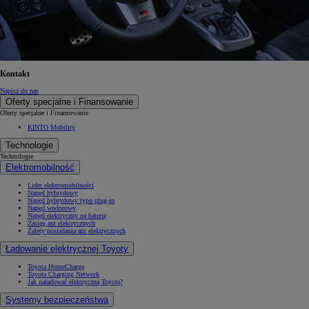
Kontakt
Napisz do nas
Oferty specjalne i Finansowanie
Oferty specjalne i Finansowanie
KINTO Mobility
Technologie
Technologie
Elektromobilność
Lider elektromobilności
Napęd hybrydowy
Napęd hybrydowy typu plug-in
Napęd wodorowy
Napęd elektryczny na baterię
Zasięg aut elektrycznych
Zalety posiadania aut elektrycznych
Ładowanie elektrycznej Toyoty
Toyota HomeCharge
Toyota Charging Network
Jak naładować elektryczną Toyotę?
Systemy bezpieczeństwa