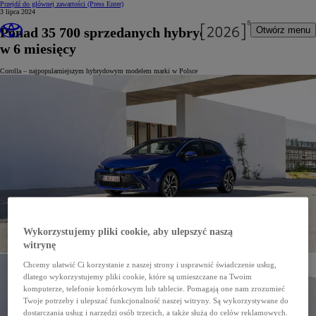
Przejdź do głównej zawartości
(Press Enter)
3 lipca 2024
Ponad 35 700 sprzedanych hybryd Toyoty
Otwórz menu
w 6 miesięcy
Corolla – najpopularniejszym hybrydowym modelem marki w Polsce
Wykorzystujemy pliki cookie, aby ulepszyć naszą
witrynę
Chcemy ułatwić Ci korzystanie z naszej strony i usprawnić świadczenie usług,
dlatego wykorzystujemy pliki cookie, które są umieszczane na Twoim
komputerze, telefonie komórkowym lub tablecie. Pomagają one nam zrozumieć
Twoje potrzeby i ulepszać funkcjonalność naszej witryny. Są wykorzystywane do
dostarczania usług i narzędzi osób trzecich, a także służą do celów reklamowych.