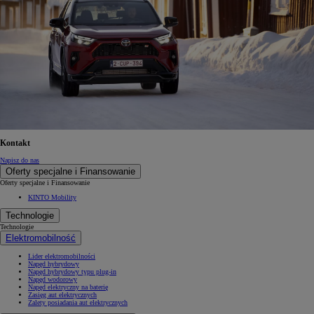
Kontakt
Napisz do nas
Oferty specjalne i Finansowanie
Oferty specjalne i Finansowanie
KINTO Mobility
Technologie
Technologie
Elektromobilność
Lider elektromobilności
Napęd hybrydowy
Napęd hybrydowy typu plug-in
Napęd wodorowy
Napęd elektryczny na baterię
Zasięg aut elektrycznych
Zalety posiadania aut elektrycznych