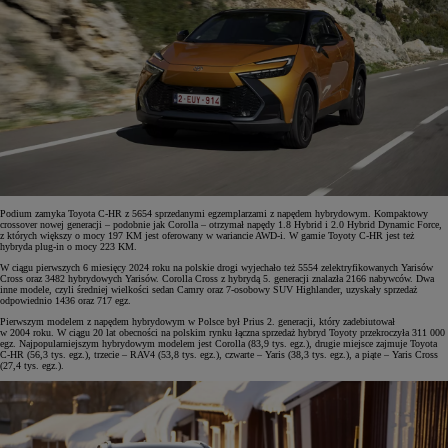
Podium zamyka Toyota C-HR z 5654 sprzedanymi egzemplarzami z napędem hybrydowym. Kompaktowy
crossover nowej generacji – podobnie jak Corolla – otrzymał napędy 1.8 Hybrid i 2.0 Hybrid Dynamic Force,
z których większy o mocy 197 KM jest oferowany w wariancie AWD-i. W gamie Toyoty C-HR jest też
hybryda plug-in o mocy 223 KM.
W ciągu pierwszych 6 miesięcy 2024 roku na polskie drogi wyjechało też 5554 zelektryfikowanych Yarisów
Cross oraz 3482 hybrydowych Yarisów. Corolla Cross z hybrydą 5. generacji znalazła 2166 nabywców. Dwa
inne modele, czyli średniej wielkości sedan Camry oraz 7-osobowy SUV Highlander, uzyskały sprzedaż
odpowiednio 1436 oraz 717 egz.
Pierwszym modelem z napędem hybrydowym w Polsce był Prius 2. generacji, który zadebiutował
w 2004 roku. W ciągu 20 lat obecności na polskim rynku łączna sprzedaż hybryd Toyoty przekroczyła 311 000
egz. Najpopularniejszym hybrydowym modelem jest Corolla (83,9 tys. egz.), drugie miejsce zajmuje Toyota
C-HR (56,3 tys. egz.), trzecie – RAV4 (53,8 tys. egz.), czwarte – Yaris (38,3 tys. egz.), a piąte – Yaris Cross
(27,4 tys. egz.).