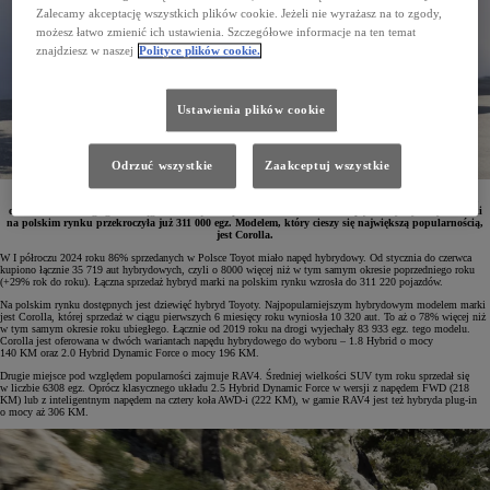
Zalecamy akceptację wszystkich plików cookie. Jeżeli nie wyrażasz na to zgody,
możesz łatwo zmienić ich ustawienia. Szczegółowe informacje na ten temat
znajdziesz w naszej
Polityce plików cookie.
Ustawienia plików cookie
Odrzuć wszystkie
Zaakceptuj wszystkie
W I półroczu 2024 roku Toyota sprzedała w Polsce 35 719 hybryd, o 29% więcej niż w tym samym
okresie roku ubiegłego. W ciągu 20 lat łączna sprzedaż samochodów z napędem hybrydowym marki
na polskim rynku przekroczyła już 311 000 egz. Modelem, który cieszy się największą popularnością,
jest Corolla.
W I półroczu 2024 roku 86% sprzedanych w Polsce Toyot miało napęd hybrydowy. Od stycznia do czerwca
kupiono łącznie 35 719 aut hybrydowych, czyli o 8000 więcej niż w tym samym okresie poprzedniego roku
(+29% rok do roku). Łączna sprzedaż hybryd marki na polskim rynku wzrosła do 311 220 pojazdów.
Na polskim rynku dostępnych jest dziewięć hybryd Toyoty. Najpopularniejszym hybrydowym modelem marki
jest Corolla, której sprzedaż w ciągu pierwszych 6 miesięcy roku wyniosła 10 320 aut. To aż o 78% więcej niż
w tym samym okresie roku ubiegłego. Łącznie od 2019 roku na drogi wyjechały 83 933 egz. tego modelu.
Corolla jest oferowana w dwóch wariantach napędu hybrydowego do wyboru – 1.8 Hybrid o mocy
140 KM oraz 2.0 Hybrid Dynamic Force o mocy 196 KM.
Drugie miejsce pod względem popularności zajmuje RAV4. Średniej wielkości SUV tym roku sprzedał się
w liczbie 6308 egz. Oprócz klasycznego układu 2.5 Hybrid Dynamic Force w wersji z napędem FWD (218
KM) lub z inteligentnym napędem na cztery koła AWD-i (222 KM), w gamie RAV4 jest też hybryda plug-in
o mocy aż 306 KM.