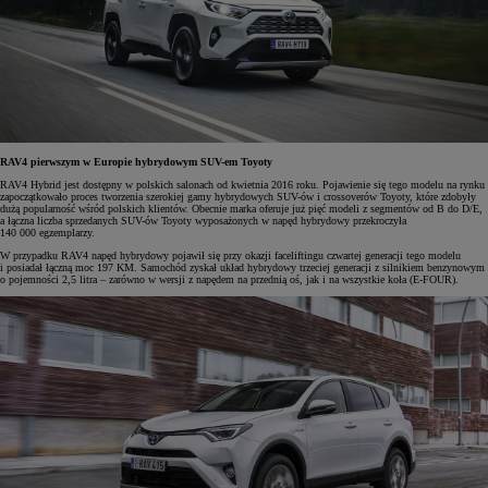
RAV4 pierwszym w Europie hybrydowym SUV-em Toyoty
RAV4 Hybrid jest dostępny w polskich salonach od kwietnia 2016 roku. Pojawienie się tego modelu na rynku
zapoczątkowało proces tworzenia szerokiej gamy hybrydowych SUV-ów i crossoverów Toyoty, które zdobyły
dużą popularność wśród polskich klientów. Obecnie marka oferuje już pięć modeli z segmentów od B do D/E,
a łączna liczba sprzedanych SUV-ów Toyoty wyposażonych w napęd hybrydowy przekroczyła
140 000 egzemplarzy.
W przypadku RAV4 napęd hybrydowy pojawił się przy okazji faceliftingu czwartej generacji tego modelu
i posiadał łączną moc 197 KM. Samochód zyskał układ hybrydowy trzeciej generacji z silnikiem benzynowym
o pojemności 2,5 litra – zarówno w wersji z napędem na przednią oś, jak i na wszystkie koła (E-FOUR).