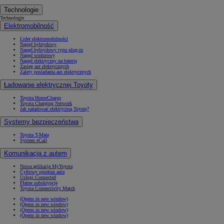
Technologie
Technologie
Elektromobilność
Lider elektromobilności
Napęd hybrydowy
Napęd hybrydowy typu plug-in
Napęd wodorowy
Napęd elektryczny na baterię
Zasięg aut elektrycznych
Zalety posiadania aut elektrycznych
Ładowanie elektrycznej Toyoty
Toyota HomeCharge
Toyota Charging Network
Jak naładować elektryczną Toyotę?
Systemy bezpieczeństwa
Toyota T-Mate
System eCall
Komunikacja z autem
Nowa aplikacja MyToyota
Cyfrowy opiekun auta
Usługi Connected
Płatne subskrypcje
Toyota Connectivity Match
(Opens in new window)
(Opens in new window)
(Opens in new window)
(Opens in new window)