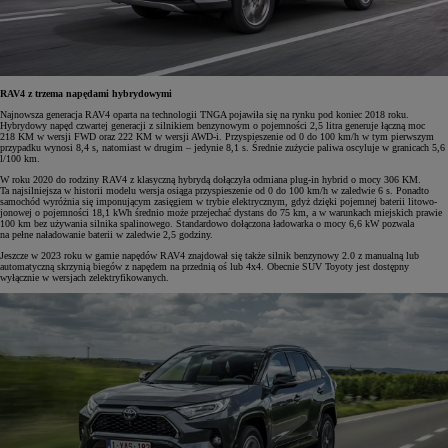
RAV4 z trzema napędami hybrydowymi
Najnowsza generacja RAV4 oparta na technologii TNGA pojawiła się na rynku pod koniec 2018 roku.
Hybrydowy napęd czwartej generacji z silnikiem benzynowym o pojemności 2,5 litra generuje łączną moc
218 KM w wersji FWD oraz 222 KM w wersji AWD-i. Przyspieszenie od 0 do 100 km/h w tym pierwszym
przypadku wynosi 8,4 s, natomiast w drugim – jedynie 8,1 s. Średnie zużycie paliwa oscyluje w granicach 5,6
l/100 km.
W roku 2020 do rodziny RAV4 z klasyczną hybrydą dołączyła odmiana plug-in hybrid o mocy 306 KM.
Ta najsilniejsza w historii modelu wersja osiąga przyspieszenie od 0 do 100 km/h w zaledwie 6 s. Ponadto
samochód wyróżnia się imponującym zasięgiem w trybie elektrycznym, gdyż dzięki pojemnej baterii litowo-
jonowej o pojemności 18,1 kWh średnio może przejechać dystans do 75 km, a w warunkach miejskich prawie
100 km bez używania silnika spalinowego. Standardowo dołączona ładowarka o mocy 6,6 kW pozwala
na pełne naładowanie baterii w zaledwie 2,5 godziny.
Jeszcze w 2023 roku w gamie napędów RAV4 znajdował się także silnik benzynowy 2.0 z manualną lub
automatyczną skrzynią biegów z napędem na przednią oś lub 4x4. Obecnie SUV Toyoty jest dostępny
wyłącznie w wersjach zelektryfikowanych.