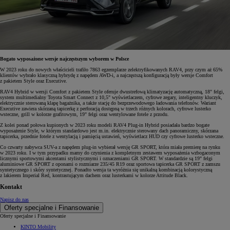
Bogato wyposażone wersje najczęstszym wyborem w Polsce
W 2023 roku do nowych właścicieli trafiło 7863 egzemplarze zelektryfikowanych RAV4, przy czym aż 65%
klientów wybrało klasyczną hybrydę z napędem AWD-i, a najczęstszą konfiguracją były wersje Comfort
z pakietem Style oraz Executive.
RAV4 Hybrid w wersji Comfort z pakietem Style oferuje dwustrefową klimatyzację automatyczną, 18" felgi,
system multimedialny Toyota Smart Connect z 10,5" wyświetlaczem, cyfrowe zegary, inteligentny kluczyk,
elektrycznie sterowaną klapę bagażnika, a także stację do bezprzewodowego ładowania telefonów. Wariant
Executive zawiera skórzaną tapicerkę z perforacją dostępną w trzech różnych kolorach, cyfrowe lusterko
wsteczne, grill w kolorze grafitowym, 19" felgi oraz wentylowane fotele z przodu.
Z kolei ponad połowa kupionych w 2023 roku modeli RAV4 Plug-in Hybrid posiadała bardzo bogate
wyposażenie Style, w którym standardowo jest m.in. elektrycznie sterowany dach panoramiczny, skórzana
tapicerka, przednie fotele z wentylacją i pamięcią ustawień, wyświetlacz HUD czy cyfrowe lusterko wsteczne.
Co czwarty nabywca SUV-a z napędem plug-in wybierał wersję GR SPORT, która miała premierę na rynku
w 2023 roku. I w tym przypadku mamy do czynienia z kompletnym zestawem wyposażenia wzbogaconym
licznymi sportowymi akcentami stylistycznymi i oznaczeniami GR SPORT. W standardzie są 19" felgi
aluminiowe GR SPORT z oponami o rozmiarze 235/45 R19 oraz sportowa tapicerka GR SPORT z zamszu
syntetycznego i skóry syntetycznej. Ponadto wersja ta wyróżnia się unikalną kombinacją kolorystyczną
z lakierem Imperial Red, kontrastującym dachem oraz lusterkami w kolorze Attitude Black.
Kontakt
Napisz do nas
Oferty specjalne i Finansowanie
Oferty specjalne i Finansowanie
KINTO Mobility