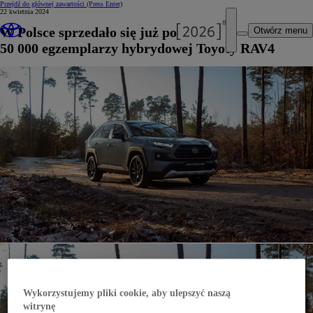
Przejdź do głównej zawartości
(Press Enter)
22 kwietnia 2024
W Polsce sprzedało się już ponad
Otwórz menu
50 000 egzemplarzy hybrydowej Toyoty RAV4
Wykorzystujemy pliki cookie, aby ulepszyć naszą
witrynę