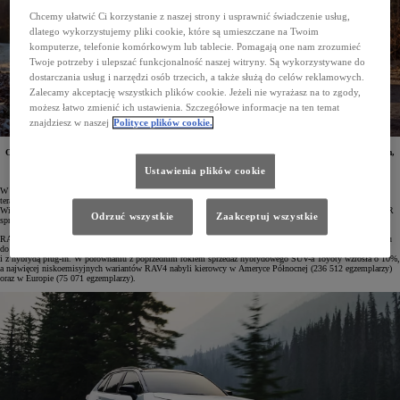
Chcemy ułatwić Ci korzystanie z naszej strony i usprawnić świadczenie usług,
dlatego wykorzystujemy pliki cookie, które są umieszczane na Twoim
komputerze, telefonie komórkowym lub tablecie. Pomagają one nam zrozumieć
Twoje potrzeby i ulepszać funkcjonalność naszej witryny. Są wykorzystywane do
dostarczania usług i narzędzi osób trzecich, a także służą do celów reklamowych.
Zalecamy akceptację wszystkich plików cookie. Jeżeli nie wyrażasz na to zgody,
możesz łatwo zmienić ich ustawienia. Szczegółowe informacje na ten temat
znajdziesz w naszej
Polityce plików cookie.
Od czasu, gdy w kwietniu 2016 roku zadebiutowała w Polsce Toyota RAV4 z napędem hybrydowym,
już 50 100 egzemplarzy tego modelu trafiło do klientów w naszym kraju. Obecnie SUV jest u nas
Ustawienia plików cookie
dostępny wyłącznie z napędami zelektryfikowanymi.
W Polsce sprzedaż hybrydowej Toyoty RAV4 przekroczyła już 50 tysięcy egzemplarzy, a dokładnie wynosi
teraz 50 100 aut. To trzeci model marki z tego typu napędem, który zdobył tak duże uznanie wśród klientów.
Wiodącą pozycję w Polsce utrzymuje Corolla (79 376 egzemplarzy), a druga w tym zestawieniu Toyota C-HR
Odrzuć wszystkie
Zaakceptuj wszystkie
sprzedała się w liczbie 53 753 egzemplarzy.
RAV4 jest liderem w segmencie elektryfikowanych pojazdów Toyoty na całym świecie. W samym 2023 roku
do klientów na wszystkich rynkach trafiło aż 408 919 egzemplarzy RAV4 zarówno w wersji hybrydowej, jak
i z hybrydą plug-in. W porównaniu z poprzednim rokiem sprzedaż hybrydowego SUV-a Toyoty wzrosła o 10%,
a najwięcej niskoemisyjnych wariantów RAV4 nabyli kierowcy w Ameryce Północnej (236 512 egzemplarzy)
oraz w Europie (75 071 egzemplarzy).