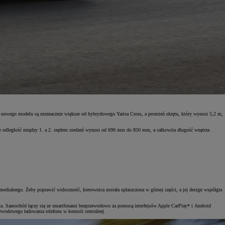
e nowego modelu są nieznacznie większe od hybrydowego Yarisa Cross, a promień skrętu, który wynosi 5,2 m,
pie odległość między 1. a 2. rzędem siedzeń wynosi od 690 mm do 850 mm, a całkowita długość wnętrza
medialnego. Żeby poprawić widoczność, kierownica została spłaszczona w górnej części, a jej design współgra
ta. Samochód łączy się ze smartfonami bezprzewodowo za pomocą interfejsów Apple CarPlay* i Android
zewodowego ładowania telefonu w konsoli centralnej.