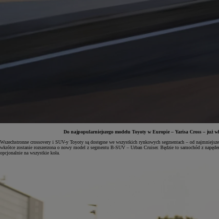
Do najpopularniejszego modelu Toyoty w Europie – Yarisa Cross – już wk
Wszechstronne crossovery i SUV-y Toyoty są dostępne we wszystkich rynkowych segmentach – od najmniejszeg
wkrótce zostanie rozszerzona o nowy model z segmentu B-SUV – Urban Cruiser. Będzie to samochód z napęde
opcjonalnie na wszystkie koła.