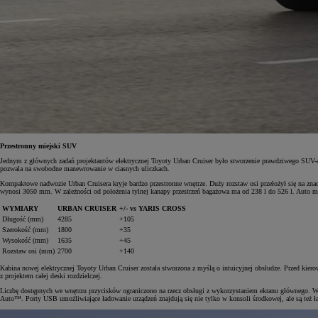
Przestronny miejski SUV
Jednym z głównych zadań projektantów elektrycznej Toyoty Urban Cruiser było stworzenie prawdziwego SUV-a,
pozwala na swobodne manewrowanie w ciasnych uliczkach.
Kompaktowe nadwozie Urban Cruisera kryje bardzo przestronne wnętrze. Duży rozstaw osi przełożył się na zn
wynosi 3050 mm. W zależności od położenia tylnej kanapy przestrzeń bagażowa ma od 238 l do 526 l. Auto m
WYMIARY
URBAN CRUISER
+/- vs YARIS CROSS
Długość (mm)
4285
+105
Szerokość (mm)
1800
+35
Wysokość (mm)
1635
+45
Rozstaw osi (mm)
2700
+140
Kabina nowej elektrycznej Toyoty Urban Cruiser została stworzona z myślą o intuicyjnej obsłudze. Przed kier
z projektem całej deski rozdzielczej.
Liczbę dostępnych we wnętrzu przycisków ograniczono na rzecz obsługi z wykorzystaniem ekranu głównego. W
Auto™. Porty USB umożliwiające ładowanie urządzeń znajdują się nie tylko w konsoli środkowej, ale są też ł