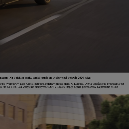
wnętrzu. Na polskim rynku zadebiutuje on w pierwszej połowie 2026 roku.
je hybrydowy Yaris Cross, najpopularniejszy model marki w Europie. Oferta japońskiego producenta już
 lub 61 kWh. Jak wszystkie elektryczne SUV-y Toyoty, napęd będzie przenoszony na przednią oś lub