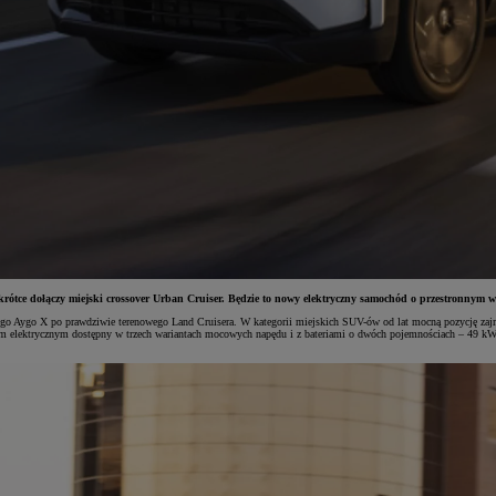
rótce dołączy miejski crossover Urban Cruiser. Będzie to nowy elektryczny samochód o przestronnym 
o Aygo X po prawdziwie terenowego Land Cruisera. W kategorii miejskich SUV-ów od lat mocną pozycję zajmu
m elektrycznym dostępny w trzech wariantach mocowych napędu i z bateriami o dwóch pojemnościach – 49 kWh