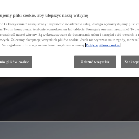
jemy pliki cookie, aby ulepszyć naszą witrynę
ć Ci korzystanie z naszej strony i usprawnić świadczenie usług, dlatego wykorzystujemy pliki co
na Twoim komputerze, telefonie komórkowym lub tablecie. Pomagają one nam zrozumieć Twoje 
cjonalność naszej witryny. Są wykorzystywane do dostarczania usług i narzędzi osób trzecich, a 
wych. Zalecamy akceptację wszystkich plików cookie. Jeżeli nie wyrażasz na to zgody, możesz 
a. Szczegółowe informacje na ten temat znajdziesz w naszej
Polityce plików cookie.
nia plików cookie
Odrzuć wszystkie
Zaakcept