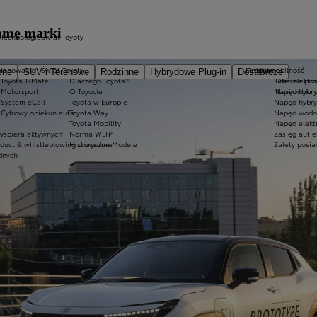
gamę marki
h
Technologie
Świat Toyoty
us
Innowacje
Świat Toyoty
Elektromobilność
Produkcja
zne
SUV i Terenowe
Rodzinne
Hybrydowe Plug-in
Dostawcze
Toyota T-Mate
Dlaczego Toyota?
Lider elektr
Obecne pro
Motorsport
O Toyocie
Napęd hybr
Nasi odbior
System eCall
Toyota w Europie
Napęd hybry
Cyfrowy opiekun auta
Toyota Way
Napęd wodo
Toyota Mobility
Napęd elektr
wspiera aktywnych"
Norma WLTP
Zasięg aut e
nduct & whistleblowing procedure
Historyczne Modele
Zalety posia
dnych