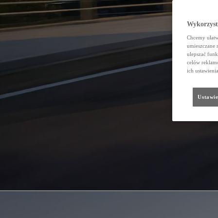
Wykorzystu
Chcemy ułatwi
umieszczane 
ulepszać funk
celów reklamo
ich ustawieni
Ustawie