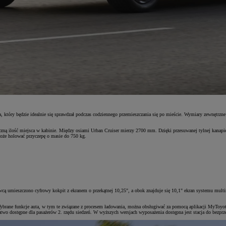
 który będzie idealnie się sprawdzał podczas codziennego przemieszczania się po mieście. Wymiary zewnętrzn
aczną ilość miejsca w kabinie. Między osiami Urban Cruiser mierzy 2700 mm. Dzięki przesuwanej tylnej kana
oże holować przyczepę o masie do 750 kg.
owcą umieszczono cyfrowy kokpit z ekranem o przekątnej 10,25", a obok znajduje się 10,1" ekran systemu multi
ybrane funkcje auta, w tym te związane z procesem ładowania, można obsługiwać za pomocą aplikacji MyToyo
atwo dostępne dla pasażerów 2. rzędu siedzeń. W wyższych wersjach wyposażenia dostępna jest stacja do bezpr