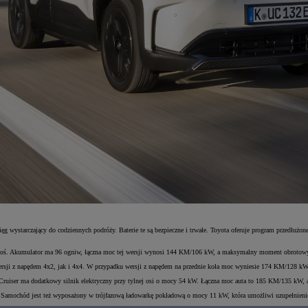
ęg wystarczający do codziennych podróży. Baterie te są bezpieczne i trwałe. Toyota oferuje program przedłuż
ą oś. Akumulator ma 96 ogniw, łączna moc tej wersji wynosi 144 KM/106 kW, a maksymalny moment obrotow
 wersji z napędem 4x2, jak i 4x4. W przypadku wersji z napędem na przednie koła moc wyniesie 174 KM/1
an Cruiser ma dodatkowy silnik elektryczny przy tylnej osi o mocy 54 kW. Łączna moc auta to 185 KM/135 
 Samochód jest też wyposażony w trójfazową ładowarkę pokładową o mocy 11 kW, która umożliwi uzupełnienie