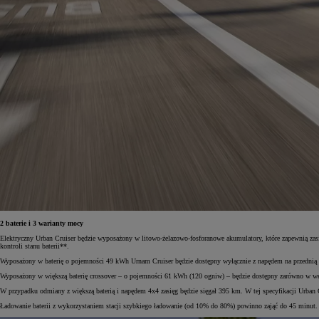
2 baterie i 3 warianty mocy
Elektryczny Urban Cruiser będzie wyposażony w litowo-żelazowo-fosforanowe akumulatory, które zapewnią zasi
kontroli stanu baterii**.
Wyposażony w baterię o pojemności 49 kWh Urnam Cruiser będzie dostępny wyłącznie z napędem na przedni
Wyposażony w większą baterię crossover – o pojemności 61 kWh (120 ogniw) – będzie dostępny zarówno w
W przypadku odmiany z większą baterią i napędem 4x4 zasięg będzie sięgał 395 km. W tej specyfikacji Urb
Ładowanie baterii z wykorzystaniem stacji szybkiego ładowanie (od 10% do 80%) powinno zająć do 45 minut.