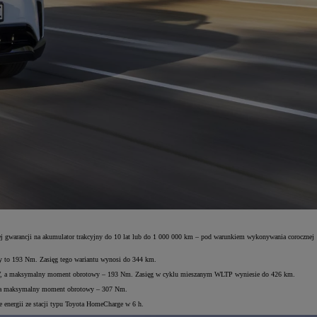
onej gwarancji na akumulator trakcyjny do 10 lat lub do 1 000 000 km – pod warunkiem wykonywania corocznej
y to 193 Nm. Zasięg tego wariantu wynosi do 344 km.
28 kW, a maksymalny moment obrotowy – 193 Nm. Zasięg w cyklu mieszanym WLTP wyniesie do 426 km.
kW, a maksymalny moment obrotowy – 307 Nm.
 energii ze stacji typu Toyota HomeCharge w 6 h.