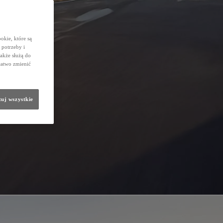
okie, które są
potrzeby i
także służą do
łatwo zmienić
uj wszystkie