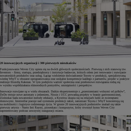
20 innowacyjnych organizacji i 300 pierwszych mieszkańców
Funkcjonowanie Woven City opiera się na dwóch głównych społecznościach. Pierwszą z nich stanowią tzw.
Inventors – firmy, startupy, przedsiębiorcy i instytucje badawcze, których celem jest testowanie i rozwijanie
nowatorskich produktów oraz usług. Łącząc wieloletnie doświadczenie Toyoty w produkcji, specjalistyczną
wiedzę WbyT w obszarze oprogramowania oraz unikalne kompetencje każdego z partnerów, projekt w praktyce
realizuje filozofię Kakezan. W tym podejściu wartość społeczna oraz przełomowe rozwiązania rodzą się
w wyniku współdziałania różnorodnych pomysłów, umiejętności i perspektyw.
Innowacje rozwijane są w wielu obszarach. Daikin eksperymentuje z „przestrzeniami wolnymi od pyłków”,
DyDo testuje nowe automaty z jedzeniem, Nissin i UCC prowadzą projekty w branży gastronomicznej,
Zoshinkai bada nowatorskie metody edukacji, a Kyoritsu skupia się na relacjach ludzi ze zwierzętami
domowymi. Interstellar pracuje nad systemem produkcji rakiet, natomiast Toyota i WbyT koncentrują się
na mobilności i logistyce codziennego życia. W gronie 20 innowacyjnych podmiotów znalazł się także
pierwszy artysta – Naoto Inti Raymi, piosenkarz i kompozytor, który stworzył hymn Woven City
zaprezentowany podczas uroczystej inauguracji miasta.