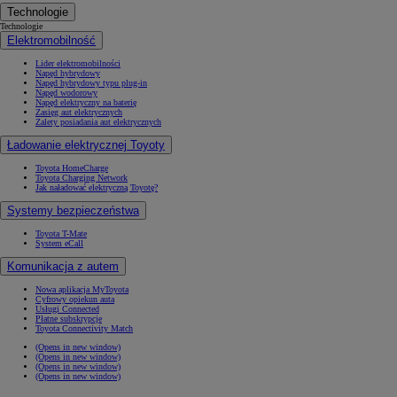
Technologie
Technologie
Elektromobilność
Lider elektromobilności
Napęd hybrydowy
Napęd hybrydowy typu plug-in
Napęd wodorowy
Napęd elektryczny na baterię
Zasięg aut elektrycznych
Zalety posiadania aut elektrycznych
Ładowanie elektrycznej Toyoty
Toyota HomeCharge
Toyota Charging Network
Jak naładować elektryczną Toyotę?
Systemy bezpieczeństwa
Toyota T-Mate
System eCall
Komunikacja z autem
Nowa aplikacja MyToyota
Cyfrowy opiekun auta
Usługi Connected
Płatne subskrypcje
Toyota Connectivity Match
(Opens in new window)
(Opens in new window)
(Opens in new window)
(Opens in new window)