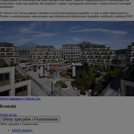
Uzupełnieniem są wielofunkcyjne słupy pełniące rolę latarni, masztów sygnalizacyjnych z informacjami dla
uczestników ruchu oraz platform dla czujników i kamer wspierających testowanie i rozwój nowych rozwiązań
mobilności.
W Woven City Toyota planuje wdrożenie swoich innowacyjnych pojazdów, w tym w pełni elektrycznych e-
Palette o wszechstronnym zastosowaniu oraz trójkołowych elektrycznych pojazdów mobilności osobistej PMV.
Więcej informacji o Woven City
Kontakt
Napisz do nas
Oferty specjalne i Finansowanie
Oferty specjalne i Finansowanie
KINTO Mobility