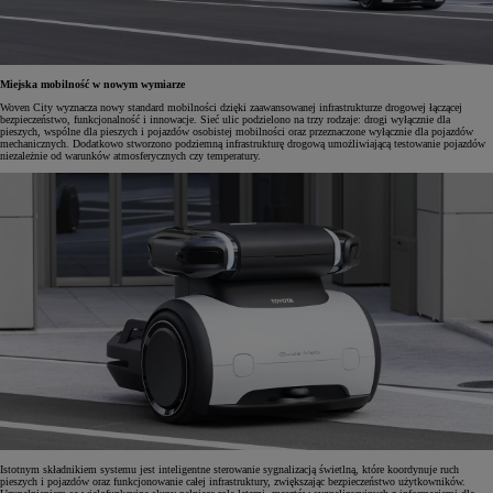
Miejska mobilność w nowym wymiarze
Woven City wyznacza nowy standard mobilności dzięki zaawansowanej infrastrukturze drogowej łączącej
bezpieczeństwo, funkcjonalność i innowacje. Sieć ulic podzielono na trzy rodzaje: drogi wyłącznie dla
pieszych, wspólne dla pieszych i pojazdów osobistej mobilności oraz przeznaczone wyłącznie dla pojazdów
mechanicznych. Dodatkowo stworzono podziemną infrastrukturę drogową umożliwiającą testowanie pojazdów
niezależnie od warunków atmosferycznych czy temperatury.
Istotnym składnikiem systemu jest inteligentne sterowanie sygnalizacją świetlną, które koordynuje ruch
pieszych i pojazdów oraz funkcjonowanie całej infrastruktury, zwiększając bezpieczeństwo użytkowników.