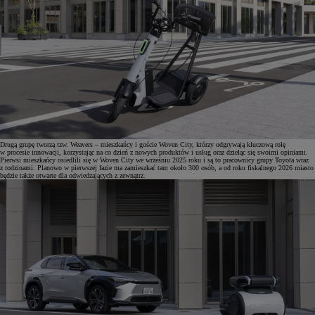
Drugą grupę tworzą tzw. Weavers – mieszkańcy i goście Woven City, którzy odgrywają kluczową rolę
w procesie innowacji, korzystając na co dzień z nowych produktów i usług oraz dzieląc się swoimi opiniami.
Pierwsi mieszkańcy osiedlili się w Woven City we wrześniu 2025 roku i są to pracownicy grupy Toyota wraz
z rodzinami. Planowo w pierwszej fazie ma zamieszkać tam około 300 osób, a od roku fiskalnego 2026 miasto
będzie także otwarte dla odwiedzających z zewnątrz.