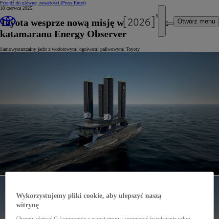
Przejdź do głównej zawartości
(Press Enter)
10 czerwca 2025
Toyota wesprze nową misję wodorowego
Otwórz menu
katamaranu Energy Observer
Samowystarczalny jacht z wodorowymi ogniwami paliwowymi Toyoty
Wykorzystujemy pliki cookie, aby ulepszyć naszą
witrynę
Chcemy ułatwić Ci korzystanie z naszej strony i usprawnić świadczenie usług,