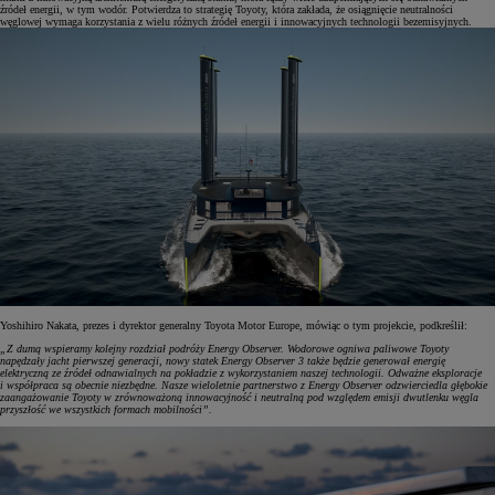
źródeł energii, w tym wodór. Potwierdza to strategię Toyoty, która zakłada, że osiągnięcie neutralności
węglowej wymaga korzystania z wielu różnych źródeł energii i innowacyjnych technologii bezemisyjnych.
Yoshihiro Nakata, prezes i dyrektor generalny Toyota Motor Europe, mówiąc o tym projekcie, podkreślił:
„Z dumą wspieramy kolejny rozdział podróży Energy Observer. Wodorowe ogniwa paliwowe Toyoty
napędzały jacht pierwszej generacji, nowy statek Energy Observer 3 także będzie generował energię
elektryczną ze źródeł odnawialnych na pokładzie z wykorzystaniem naszej technologii. Odważne eksploracje
i współpraca są obecnie niezbędne. Nasze wieloletnie partnerstwo z Energy Observer odzwierciedla głębokie
zaangażowanie Toyoty w zrównoważoną innowacyjność i neutralną pod względem emisji dwutlenku węgla
przyszłość we wszystkich formach mobilności”.