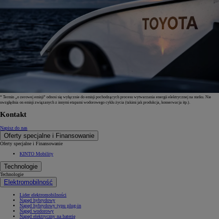
* Termin „o zerowej emisji” odnosi się wyłącznie do emisji pochodzących procesu wytwarzania energii elektrycznej na statku. Nie
uwzględnia on emisji związanych z innymi etapami wodorowego cyklu życia (takimi jak produkcja, konserwacja itp.).
Kontakt
Napisz do nas
Oferty specjalne i Finansowanie
Oferty specjalne i Finansowanie
KINTO Mobility
Technologie
Technologie
Elektromobilność
Lider elektromobilności
Napęd hybrydowy
Napęd hybrydowy typu plug-in
Napęd wodorowy
Napęd elektryczny na baterię