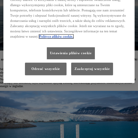
dlatego wykorzystujemy pliki cookie, które są umieszczane na Twoim
komputerze, telefonie komórkowym lub tablecie. Pomagają one nam zrozumieć
Twoje potrzeby i ulepszać funkcjonalność naszej witryny. Są wykorzystywane do
dostarczania usług i narzędzi osób trzecich, a także służą do celów reklamowych.
Zalecamy akceptację wszystkich plików cookie. Jeżeli nie wyrażasz na to zgody,
możesz łatwo zmienić ich ustawienia. Szczegółowe informacje na ten temat
znajdziesz w naszej
Polityce plików cookie.
Ustawienia plików cookie
Toyota będzie wspierać nową misję samowystarczalnego katamaranu Energy Observer, która
zaplanowana jest na lata 2025–2033. Jacht wykorzystuje wodorowe ogniwa paliwowe japońskiej marki
i jest w stanie wyprodukować wodór na pokładzie.
Odrzuć wszystkie
Zaakceptuj wszystkie
Wodorowy katamaran Energy Observer to samowystarczalny energetycznie jacht. Energia do silnika
elektrycznego produkowana jest w reakcji wodoru z tlenem, a wodór powstaje na pokładzie z wody morskiej.
W bezemisyjnym łańcuchu energetycznym statku kluczową rolę odgrywa system ogniw paliwowych Toyoty.
Na pokładzie generuje on energię o zerowej emisji*. Podczas swojej pierwszej misji Energy Observer pokonał
68 tysięcy mil morskich, czyli trzykrotnie opłynął Ziemię, udowadniając przydatność odnawialnych źródeł
energii w żegludze.