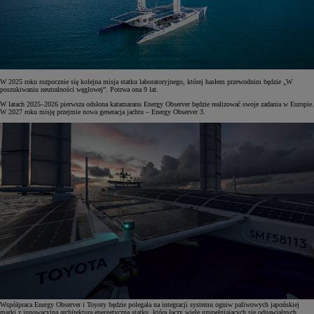
W 2025 roku rozpocznie się kolejna misja statku laboratoryjnego, której hasłem przewodnim będzie „W
poszukiwaniu neutralności węglowej”. Potrwa ona 9 lat.
W latach 2025–2026 pierwsza odsłona katamaranu Energy Observer będzie realizować swoje zadania w Europie.
W 2027 roku misję przejmie nowa generacja jachtu – Energy Observer 3.
Współpraca Energy Observer i Toyoty będzie polegała na integracji systemu ogniw paliwowych japońskiej
marki z innowacyjną architekturą energetyczną statku, która łączy wiele uzupełniających się odnawialnych