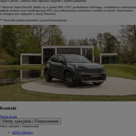
Apple CarPlay i Android Auto zapewnia wygodne i szybkie połączenie.
* Materiał SakuraTouch® składa się w ponad 40% z PVC pochodzenia roślinnego, a dodatkowo wykorzystuje
odpady korkowe oraz recyklingowany PET, przy jednoczesnym zachowaniu wysokiej trwałości. Rozwiązanie
to dostępne jest wyłącznie w wersji Executive.
** Wszystkie podane parametry są przed homologacją.
Kontakt
Napisz do nas
Oferty specjalne i Finansowanie
Oferty specjalne i Finansowanie
KINTO Mobility