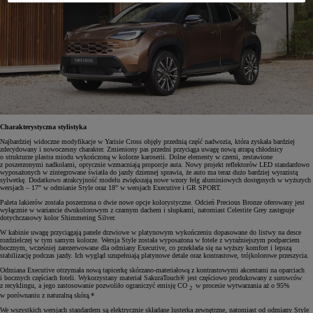
Charakterystyczna stylistyka
Najbardziej widoczne modyfikacje w Yarisie Cross objęły przednią część nadwozia, która zyskała bardziej
zdecydowany i nowoczesny charakter. Zmieniony pas przedni przyciąga uwagę nową atrapą chłodnicy
o strukturze plastra miodu wykończoną w kolorze karoserii. Dolne elementy w czerni, zestawione
z poszerzonymi nadkolami, optycznie wzmacniają proporcje auta. Nowy projekt reflektorów LED standardowo
wyposażonych w zintegrowane światła do jazdy dziennej sprawia, że auto ma teraz dużo bardziej wyrazistą
sylwetkę. Dodatkowo atrakcyjność modelu zwiększają nowe wzory felg aluminiowych dostępnych w wyższych
wersjach – 17" w odmianie Style oraz 18" w wersjach Executive i GR SPORT.
Paleta lakierów została poszerzona o dwie nowe opcje kolorystyczne. Odcień Precious Bronze oferowany jest
wyłącznie w wariancie dwukolorowym z czarnym dachem i słupkami, natomiast Celestite Grey zastępuje
dotychczasowy kolor Shimmering Silver.
W kabinie uwagę przyciągają panele drzwiowe w platynowym wykończeniu dopasowane do listwy na desce
rozdzielczej w tym samym kolorze. Wersja Style została wyposażona w fotele z wyraźniejszym podparciem
bocznym, wcześniej zarezerwowane dla odmiany Executive, co przekłada się na wyższy komfort i lepszą
stabilizację podczas jazdy. Ich wygląd uzupełniają platynowe detale oraz kontrastowe, trójkolorowe przeszycia.
Odmiana Executive otrzymała nową tapicerkę skórzano-materiałową z kontrastowymi akcentami na oparciach
i bocznych częściach foteli. Wykorzystany materiał SakuraTouch® jest częściowo produkowany z surowców
z recyklingu, a jego zastosowanie pozwoliło ograniczyć emisję CO
w procesie wytwarzania aż o 95%
2
w porównaniu z naturalną skórą.*
We wszystkich wersjach standardem są elektrycznie składane lusterka zewnętrzne, natomiast od odmiany Style