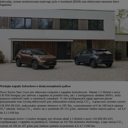
ładowarkę, system monitorowania martwego pola w lusterkach (BSM) oraz elektrycznie unoszone drzwi
bagażnika.
Wydajne napędy hybrydowe o dużej oszczędności paliwa
Nowa Toyota Yaris Cross jest oferowana wyłącznie z napędem hybrydowym. Wariant 1.5 Hybrid o mocy
130 KM dostępny jest zarówno z napędem na przednie koła, jak i z inteligentnym układem AWD-i, który
poprawia stabilność jazdy w zmiennych warunkach. W obu konfiguracjach napęd zapewnia płynne
przyspieszanie oraz wysoką efektywność przy jednocześnie niskiej emisji CO
. Łączna moc systemu wynosi
2
130 KM (96 kW), maksymalny moment obrotowy to 185 Nm, a przyspieszenie od 0 do 100 km/h zajmuje
10,7 sekundy. Emisja CO
mieści się w przedziale 99–115 g/km, natomiast średnie zużycie paliwa – od 4,4
2
do 5,1 l/100 km.
W odmianach Active i Comfort dostępny jest również układ 1.5 Hybrid o mocy 116 KM (85 kW)
współpracujący z napędem na przednią oś. Generuje on 141 Nm momentu obrotowego, a jego emisja CO
2
wynosi od 100 do 107 g/km przy średnim spalaniu na poziomie 4,4–4,7 l/100 km.