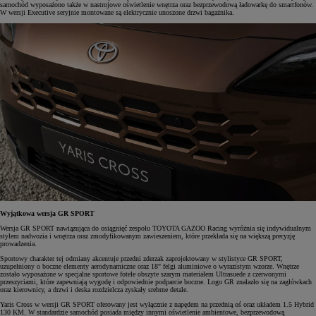
samochód wyposażono także w nastrojowe oświetlenie wnętrza oraz bezprzewodową ładowarkę do smartfonów.
W wersji Executive seryjnie montowane są elektrycznie unoszone drzwi bagażnika.
Wyjątkowa wersja GR SPORT
Wersja GR SPORT nawiązująca do osiągnięć zespołu TOYOTA GAZOO Racing wyróżnia się indywidualnym
stylem nadwozia i wnętrza oraz zmodyfikowanym zawieszeniem, które przekłada się na większą precyzję
prowadzenia.
Sportowy charakter tej odmiany akcentuje przedni zderzak zaprojektowany w stylistyce GR SPORT,
uzupełniony o boczne elementy aerodynamiczne oraz 18" felgi aluminiowe o wyrazistym wzorze. Wnętrze
zostało wyposażone w specjalne sportowe fotele obszyte szarym materiałem Ultrasuede z czerwonymi
przeszyciami, które zapewniają wygodę i odpowiednie podparcie boczne. Logo GR znalazło się na zagłówkach
oraz kierownicy, a drzwi i deska rozdzielcza zyskały srebrne detale.
Yaris Cross w wersji GR SPORT oferowany jest wyłącznie z napędem na przednią oś oraz układem 1.5 Hybrid
130 KM. W standardzie samochód posiada między innymi oświetlenie ambientowe, bezprzewodową