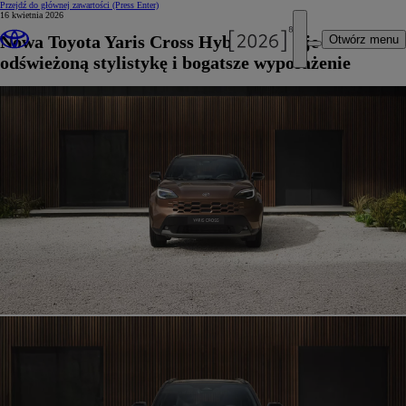
Przejdź do głównej zawartości
(Press Enter)
16 kwietnia 2026
Nowa Toyota Yaris Cross Hybrid zyskuje
Otwórz menu
odświeżoną stylistykę i bogatsze wyposażenie