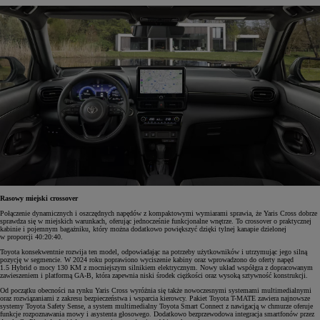
Rasowy miejski crossover
Połączenie dynamicznych i oszczędnych napędów z kompaktowymi wymiarami sprawia, że Yaris Cross dobrze
sprawdza się w miejskich warunkach, oferując jednocześnie funkcjonalne wnętrze. To crossover o praktycznej
kabinie i pojemnym bagażniku, który można dodatkowo powiększyć dzięki tylnej kanapie dzielonej
w proporcji 40:20:40.
Toyota konsekwentnie rozwija ten model, odpowiadając na potrzeby użytkowników i utrzymując jego silną
pozycję w segmencie. W 2024 roku poprawiono wyciszenie kabiny oraz wprowadzono do oferty napęd
1.5 Hybrid o mocy 130 KM z mocniejszym silnikiem elektrycznym. Nowy układ współgra z dopracowanym
zawieszeniem i platformą GA-B, która zapewnia niski środek ciężkości oraz wysoką sztywność konstrukcji.
Od początku obecności na rynku Yaris Cross wyróżnia się także nowoczesnymi systemami multimedialnymi
oraz rozwiązaniami z zakresu bezpieczeństwa i wsparcia kierowcy. Pakiet Toyota T-MATE zawiera najnowsze
systemy Toyota Safety Sense, a system multimedialny Toyota Smart Connect z nawigacją w chmurze oferuje
funkcje rozpoznawania mowy i asystenta głosowego. Dodatkowo bezprzewodowa integracja smartfonów przez