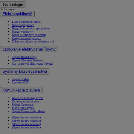
Technologie
Technologie
Elektromobilność
Lider elektromobilności
Napęd hybrydowy
Napęd hybrydowy typu plug-in
Napęd wodorowy
Napęd elektryczny na baterię
Zasięg aut elektrycznych
Zalety posiadania aut elektrycznych
Ładowanie elektrycznej Toyoty
Toyota HomeCharge
Toyota Charging Network
Jak naładować elektryczną Toyotę?
Systemy bezpieczeństwa
Toyota T-Mate
System eCall
Komunikacja z autem
Nowa aplikacja MyToyota
Cyfrowy opiekun auta
Usługi Connected
Płatne subskrypcje
Toyota Connectivity Match
(Opens in new window)
(Opens in new window)
(Opens in new window)
(Opens in new window)