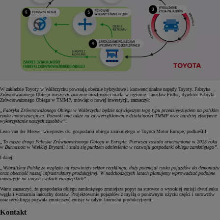
W zakładzie Toyoty w Wałbrzychu powstają obecnie hybrydowe i konwencjonalne napędy Toyoty. Fabryka
Zrównoważonego Obiegu rozszerzy znacznie możliwości marki w regionie. Jarosław Fidler, dyrektor Fabryki
Zrównoważonego Obiegu w TMMP, mówiąc o nowej inwestycji, zaznaczył:
„Fabryka Zrównoważonego Obiegu w Wałbrzychu będzie największym tego typu przedsięwzięciem na polskim
rynku motoryzacyjnym. Pozwoli ona także na zdywersyfikowanie działalności TMMP oraz bardziej efektywne
wykorzystanie naszych zasobów”.
Leon van der Merwe, wiceprezes ds. gospodarki obiegu zamkniętego w Toyota Motor Europe, podkreślił:
„To nasza druga Fabryka Zrównoważonego Obiegu w Europie. Pierwsza została uruchomiona w 2025 roku
w Burnaston w Wielkiej Brytanii i stała się punktem odniesienia w rozwoju gospodarki obiegu zamkniętego”.
I dalej:
„Wybraliśmy Polskę ze względu na rozwinięty sektor recyklingu, duży potencjał rynku pojazdów do demontażu
oraz obecność naszej infrastruktury produkcyjnej. W nadchodzących latach planujemy wprowadzać podobne
inwestycje na innych rynkach europejskich” .
Warto zaznaczyć, że gospodarka obiegu zamkniętego zmniejsza popyt na surowce o wysokiej emisji dwutlenku
węgla i wzmacnia łańcuchy dostaw. Projektowanie pojazdów z myślą o ponownym użyciu części i surowców
oraz recyklingu pozwala zmniejszyć emisje w całym łańcuchu produkcyjnym.
Kontakt