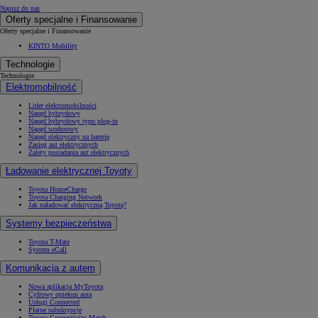
Napisz do nas
Oferty specjalne i Finansowanie
Oferty specjalne i Finansowanie
KINTO Mobility
Technologie
Technologie
Elektromobilność
Lider elektromobilności
Napęd hybrydowy
Napęd hybrydowy typu plug-in
Napęd wodorowy
Napęd elektryczny na baterię
Zasięg aut elektrycznych
Zalety posiadania aut elektrycznych
Ładowanie elektrycznej Toyoty
Toyota HomeCharge
Toyota Charging Network
Jak naładować elektryczną Toyotę?
Systemy bezpieczeństwa
Toyota T-Mate
System eCall
Komunikacja z autem
Nowa aplikacja MyToyota
Cyfrowy opiekun auta
Usługi Connected
Płatne subskrypcje
Toyota Connectivity Match