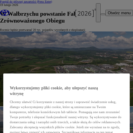
Przejdź do głównej zawartości
(Press Enter)
19 lutego 2026
W Wałbrzychu powstanie Fabryka
Otwórz menu
Zrównoważonego Obiegu
Rocznie będzie przetwarzać 20 tys. pojazdów wycofanych z eksploatacji
Wykorzystujemy pliki cookie, aby ulepszyć naszą
witrynę
Chcemy ułatwić Ci korzystanie z naszej strony i usprawnić świadczenie usług,
dlatego wykorzystujemy pliki cookie, które są umieszczane na Twoim
komputerze, telefonie komórkowym lub tablecie. Pomagają one nam zrozumieć
Twoje potrzeby i ulepszać funkcjonalność naszej witryny. Są wykorzystywane do
dostarczania usług i narzędzi osób trzecich, a także służą do celów reklamowych.
Zalecamy akceptację wszystkich plików cookie. Jeżeli nie wyrażasz na to zgody,
możesz łatwo zmienić ich ustawienia. Szczegółowe informacje na ten temat