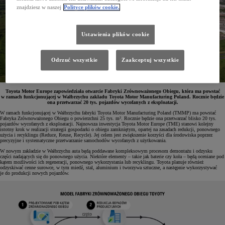
znajdziesz w naszej
Polityce plików cookie.
Ustawienia plików cookie
Odrzuć wszystkie
Zaakceptuj wszystkie
Toyota Motor Europe zapowiedziała otwarcie Fabryki Zrównoważonego Obiegu, która ma powstać
w ramach funkcjonującej w Wałbrzychu zakładu Toyota Motor Manufacturing Poland. Rocznie będzie
ona przetwarzać 20 tys. pojazdów wycofanych z eksploatacji.
W ramach funkcjonującej w Wałbrzychu fabryki Toyota Motor Manufacturing Poland (TMMP) ma powstać
Fabryka Zrównoważonego Obiegu o powierzchni 25 tys. m². Rocznie będzie ona przetwarzać blisko 20 tys.
pojazdów wycofanych z eksploatacji. Najnowsza inwestycja Toyota Motor Europe (TME) stanowi kolejny
istotny krok w realizacji strategii gospodarki o obiegu zamkniętym, opartej na zasadach redukcji, ponownego
użycia i recyklingu (Reduce, Reuse, Recycle). Jej celem jest zwiększenie korzyści dla środowiska poprzez
precyzyjne i systematyczne przetwarzanie samochodów wycofanych z użytkowania.
W nowym zakładzie w Wałbrzychu auta będą poddawane kompleksowym procesom demontażu i odzysku
części nadających się do ponownego użycia. Niektóre elementy – takie jak baterie czy koła – będą oceniane pod
kątem możliwości ich regeneracji, ponownego wykorzystania lub recyklingu. Toyota planuje również
odzyskiwać cenne surowce, w tym miedź, stal, aluminium i tworzywa sztuczne, a następnie wykorzystywać
je do produkcji nowych pojazdów.