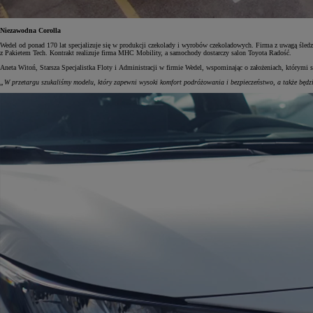
Niezawodna Corolla
Wedel od ponad 170 lat specjalizuje się w produkcji czekolady i wyrobów czekoladowych. Firma z uwagą śle
z Pakietem Tech. Kontrakt realizuje firma MHC Mobility, a samochody dostarczy salon Toyota Radość.
Aneta Witoń, Starsza Specjalistka Floty i Administracji w firmie Wedel, wspominając o założeniach, którymi
„W przetargu szukaliśmy modelu, który zapewni wysoki komfort podróżowania i bezpieczeństwo, a także będz