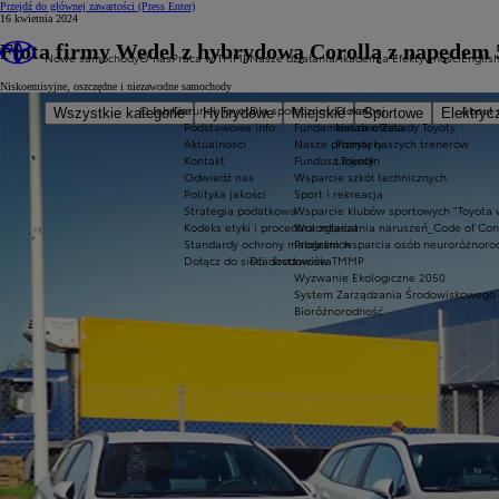
Przejdź do głównej zawartości
(Press Enter)
16 kwietnia 2024
Flota firmy Wedel z hybrydową Corollą z napędem 5
Nowe samochody
O nas
Praca w TMMP
Nasze działania
Akademia Efektywności
Englis
Niskoemisyjne, oszczędne i niezawodne samochody
O fabryce
Kierunek Toyota
Dla społeczności lokalnej
O nas
About 
Wszystkie kategorie
Hybrydowe
Miejskie
Sportowe
Elektryc
Podstawowe info
Fundamentalne Zasady Toyoty
Nasza oferta
Aktualności
Nasze priorytety
Poznaj naszych trenerów
Kontakt
Fundusz Toyoty
LinkedIn
Odwiedź nas
Wsparcie szkół technicznych
Polityka jakości
Sport i rekreacja
Strategia podatkowa
Wsparcie klubów sportowych "Toyota 
Kodeks etyki i procedura zgłaszania naruszeń_Code of Co
Wolontariat
Standardy ochrony małoletnich
Program wsparcia osób neuroróżnoro
Dołącz do sieci dostawców TMMP
Dla środowiska
Wyzwanie Ekologiczne 2050
System Zarządzania Środowiskowego
Bioróżnorodność