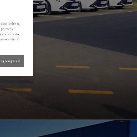
okie, które są
potrzeby i
także służą do
łatwo zmienić
uj wszystkie