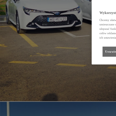
Wykorzystu
Chcemy ułatwi
umieszczane 
ulepszać funk
celów reklamo
ich ustawieni
Ustawie