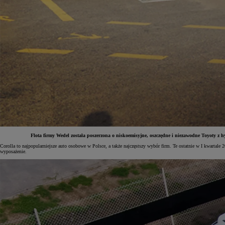
Flota firmy Wedel została poszerzona o niskoemisyjne, oszczędne i niezawodne Toyoty z
Corolla to najpopularniejsze auto osobowe w Polsce, a także najczęstszy wybór firm. Te ostatnie w I kwartale
wyposażenie.