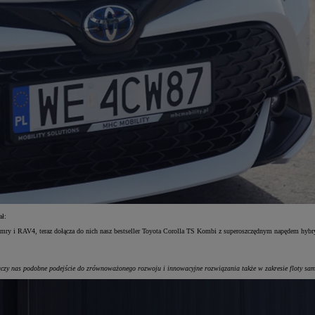
ał:
Camry i RAV4, teraz dołącza do nich nasz bestseller Toyota Corolla TS Kombi z superoszczędnym napędem hybr
łączy nas podobne podejście do zrównoważonego rozwoju i innowacyjne rozwiązania także w zakresie floty s