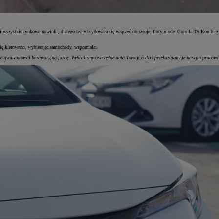
dzi wszystkie rynkowe nowinki, dlatego też zdecydowała się włączyć do swojej floty model Corolla TS Kombi
 się kierowano, wybierając samochody, wspomiała:
ie gwarantował bezawaryjną jazdę. Wybraliśmy oszczędne auta Toyoty, a dziś przekazujemy je naszym pracow