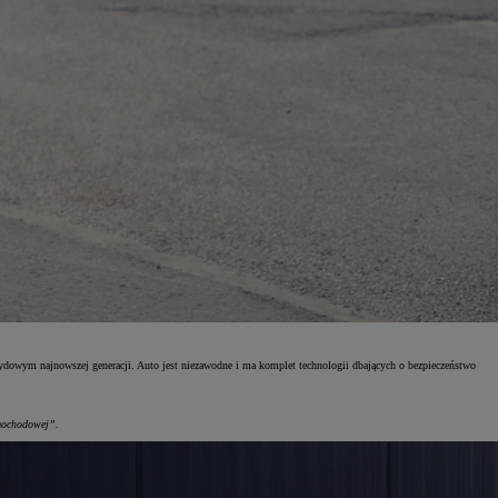
ydowym najnowszej generacji. Auto jest niezawodne i ma komplet technologii dbających o bezpieczeństwo
amochodowej”.