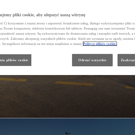
jemy pliki cookie, aby ulepszyć naszą witrynę
ć Ci korzystanie z naszej strony i usprawnić świadczenie usług, dlatego wykorzystujemy pliki co
na Twoim komputerze, telefonie komórkowym lub tablecie. Pomagają one nam zrozumieć Twoje 
cjonalność naszej witryny. Są wykorzystywane do dostarczania usług i narzędzi osób trzecich, a 
wych. Zalecamy akceptację wszystkich plików cookie. Jeżeli nie wyrażasz na to zgody, możesz 
a. Szczegółowe informacje na ten temat znajdziesz w naszej
Polityce plików cookie.
nia plików cookie
Odrzuć wszystkie
Zaakcept