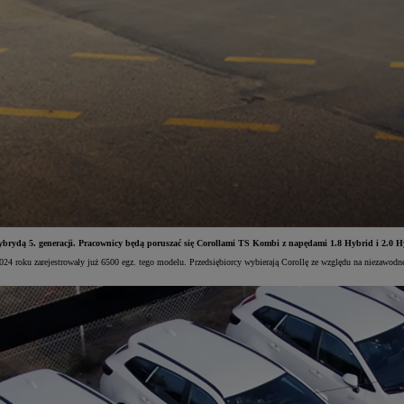
 hybrydą 5. generacji. Pracownicy będą poruszać się Corollami TS Kombi z napędami 1.8 Hybrid i 2.0 
 2024 roku zarejestrowały już 6500 egz. tego modelu. Przedsiębiorcy wybierają Corollę ze względu na niezawod