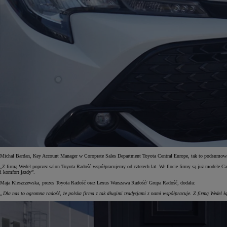
Michał Bardan, Key Account Manager w Coroprate Sales Department Toyota Central Europe, tak to podsumow
„Z firmą Wedel poprzez salon Toyota Radość współpracujemy od czterech lat. We flocie firmy są już modele 
i komfort jazdy”.
Maja Kleszczewska, prezes Toyota Radość oraz Lexus Warszawa Radość/ Grupa Radość, dodała:
„Dla nas to ogromna radość, że polska firma z tak długimi tradycjami z nami współpracuje. Z firmą Wedel 