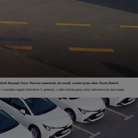
Hybrid Dynamic Force. Pierwsze samochody już zostały wydane przez salon Toyota Radość.
ne i oszczędne napędy hybrydowe 5. generacji, a także szeroką gamę wersji nadwoziowych oraz bogate