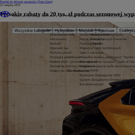
Przejdź do głównej zawartości
(Press Enter)
22 sierpnia 2024
Wysokie rabaty do 20 tys. zł podczas sezonowej w
Nowe samochody
O nas
Praca w TMMP
Nasze działania
Akademia Efektywności
Englis
O fabryce
Kierunek Toyota
Dla społeczności lokalnej
O nas
About 
Wszystkie kategorie
Hybrydowe
Miejskie
Sportowe
Elektryc
Podstawowe info
Fundamentalne Zasady Toyoty
Nasza oferta
Aktualności
Nasze priorytety
Poznaj naszych trenerów
Kontakt
Fundusz Toyoty
LinkedIn
Odwiedź nas
Wsparcie szkół technicznych
Polityka jakości
Sport i rekreacja
Strategia podatkowa
Wsparcie klubów sportowych "Toyota 
Kodeks etyki i procedura zgłaszania naruszeń_Code of Co
Wolontariat
Standardy ochrony małoletnich
Program wsparcia osób neuroróżnoro
Dołącz do sieci dostawców TMMP
Dla środowiska
Wyzwanie Ekologiczne 2050
System Zarządzania Środowiskowego
Bioróżnorodność