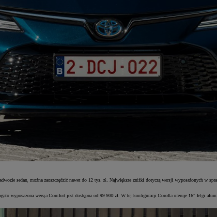
nadwozie sedan, można zaoszczędzić nawet do 12 tys. zł. Największe zniżki dotyczą wersji wyposażonych w 
ato wyposażona wersja Comfort jest dostępna od 99 900 zł. W tej konfiguracji Corolla oferuje 16" felgi al