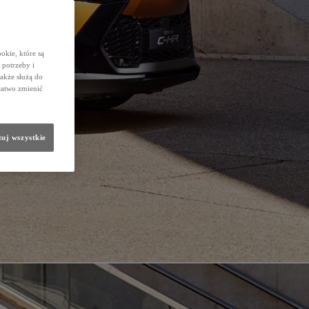
okie, które są
potrzeby i
także służą do
łatwo zmienić
uj wszystkie