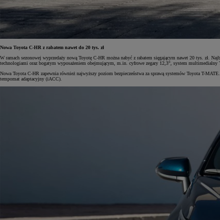
Nowa Toyota C-HR z rabatem nawet do 20 tys. zł
W ramach sezonowej wyprzedaży nową Toyotę C-HR można nabyć z rabatem sięgającym nawet 20 tys. zł. Najb
technologiami oraz bogatym wyposażeniem obejmującym, m.in. cyfrowe zegary 12,3", system multimedialny T
Nowa Toyota C-HR zapewnia również najwyższy poziom bezpieczeństwa za sprawą systemów Toyota T-MATE. Wśr
tempomat adaptacyjny (iACC).