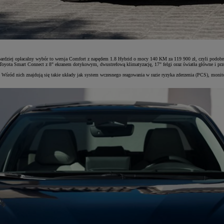
ardziej opłacalny wybór to wersja Comfort z napędem 1.8 Hybrid o mocy 140 KM za 119 900 zł, czyli podob
oyota Smart Connect z 8" ekranem dotykowym, dwustrefową klimatyzację, 17" felgi oraz światła główne i pr
ód nich znajdują się takie układy jak system wczesnego reagowania w razie ryzyka zderzenia (PCS), monito