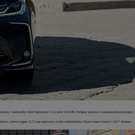
sprawdzony i niezawodny silnik benzynowy 1.5 o mocy 125 KM, dostępny zarówno z manualną skrzynią biegów,
uminiowe, cyfrowe zegary 12,3" oraz najnowszy system multimedialny Toyota Smart Connect z 10,5" ekranem