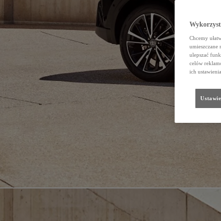
Wykorzystu
Chcemy ułatwi
umieszczane 
ulepszać funk
celów reklamo
ich ustawieni
Ustawie