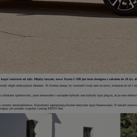
ić właściwie od ręki. Między innymi, nowa Toyota C-HR jest teraz dostępna z rabatem do 20 tys. zł, c
e zostały objęte atrakcyjnymi rabatami. To świetna okazja, by wymienić swoje auto na nowe, zwłaszcza że od
silnikami spalinowymi, przez niezawodne i oszczędne hybrydy oraz hybrydy typu plug-in, aż po auta elektryc
ym systemy antykradzieżowe. Konsultanci zaproponują również elastyczne opcje finansowania. W ramach sezono
dostępny jest ponadto wygodny Leasing KINTO One.