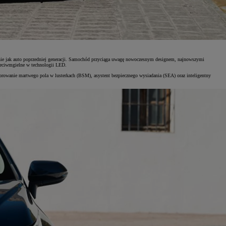
nie jak auto poprzedniej generacji. Samochód przyciąga uwagę nowoczesnym designem, najnowszymi
zeciwmgielne w technologii LED.
rowanie martwego pola w lusterkach (BSM), asystent bezpiecznego wysiadania (SEA) oraz inteligentny