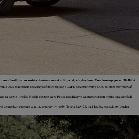
ena Corolli Sedan została obniżona nawet o 12 tys. zł, a hybrydowy Yaris kosztuje już od 90 400 zł.
 1 stycznia 2025 roku zaczną obowiązywać nowe regulacje CAFE dotyczące emisji CO2, co może spowodować
zne na baterie i wodór. Modele cieszące się w Polsce największym zainteresowaniem można teraz zamówić
wej wyprzedaży dostępne są m.in. promocyjny kredyt Toyota Easy GR na 2 lata bez odsetek czy Leasing