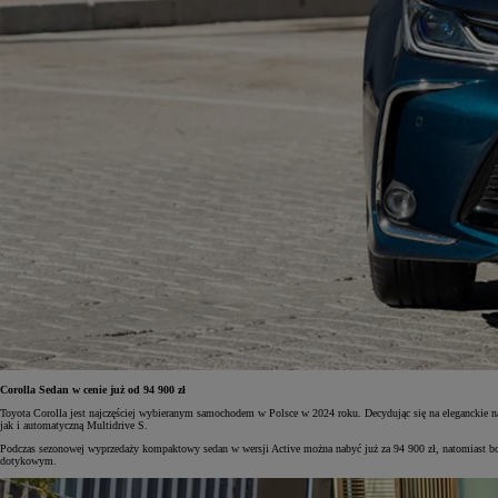
Corolla Sedan w cenie już od 94 900 zł
Toyota Corolla jest najczęściej wybieranym samochodem w Polsce w 2024 roku. Decydując się na eleganckie 
jak i automatyczną Multidrive S.
Podczas sezonowej wyprzedaży kompaktowy sedan w wersji Active można nabyć już za 94 900 zł, natomiast bog
dotykowym.