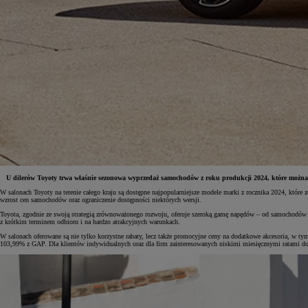
U dilerów Toyoty trwa właśnie sezonowa wyprzedaż samochodów z roku produkcji 2024, które można kup
W salonach Toyoty na terenie całego kraju są dostępne najpopularniejsze modele marki z rocznika 2024, któr
wzrost cen samochodów oraz ograniczenie dostępności niektórych wersji.
Toyota, zgodnie ze swoją strategią zrównoważonego rozwoju, oferuje szeroką gamę napędów – od samochodów z 
z krótkim terminem odbioru i na bardzo atrakcyjnych warunkach.
W salonach oferowane są nie tylko korzystne rabaty, lecz także promocyjne ceny na dodatkowe akcesoria, w t
103,99% z GAP. Dla klientów indywidualnych oraz dla firm zainteresowanych niskimi miesięcznymi ratami 