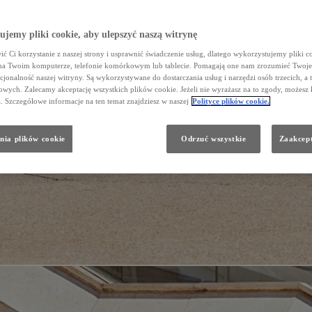
jemy pliki cookie, aby ulepszyć naszą witrynę
ć Ci korzystanie z naszej strony i usprawnić świadczenie usług, dlatego wykorzystujemy pliki co
na Twoim komputerze, telefonie komórkowym lub tablecie. Pomagają one nam zrozumieć Twoje 
cjonalność naszej witryny. Są wykorzystywane do dostarczania usług i narzędzi osób trzecich, a 
wych. Zalecamy akceptację wszystkich plików cookie. Jeżeli nie wyrażasz na to zgody, możesz 
a. Szczegółowe informacje na ten temat znajdziesz w naszej
Polityce plików cookie.
nia plików cookie
Odrzuć wszystkie
Zaakcept