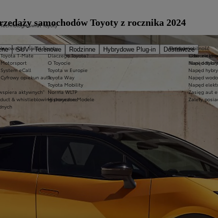
yprzedaży samochodów Toyoty z rocznika 2024
h
Technologie
Świat Toyoty
us
Innowacje
Świat Toyoty
Elektromobilność
Produkcja
zne
SUV i Terenowe
Rodzinne
Hybrydowe Plug-in
Dostawcze
Toyota T-Mate
Dlaczego Toyota?
Lider elektr
Obecne pro
Motorsport
O Toyocie
Napęd hybr
Nasi odbior
System eCall
Toyota w Europie
Napęd hybry
Cyfrowy opiekun auta
Toyota Way
Napęd wodo
Toyota Mobility
Napęd elektr
wspiera aktywnych"
Norma WLTP
Zasięg aut e
nduct & whistleblowing procedure
Historyczne Modele
Zalety posia
dnych