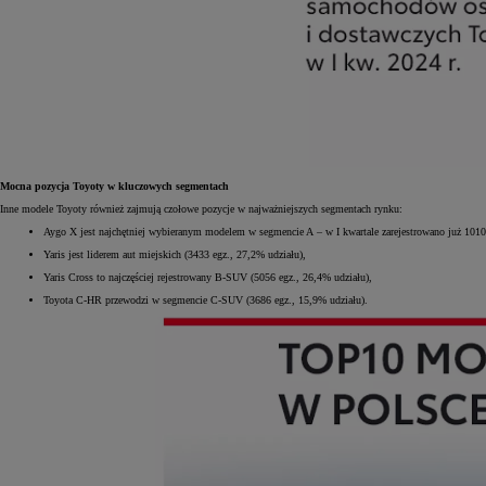
Mocna pozycja Toyoty w kluczowych segmentach
Inne modele Toyoty również zajmują czołowe pozycje w najważniejszych segmentach rynku:
Aygo X jest najchętniej wybieranym modelem w segmencie A – w I kwartale zarejestrowano już 1010
Yaris jest liderem aut miejskich (3433 egz., 27,2% udziału),
Yaris Cross to najczęściej rejestrowany B-SUV (5056 egz., 26,4% udziału),
Toyota C-HR przewodzi w segmencie C-SUV (3686 egz., 15,9% udziału).