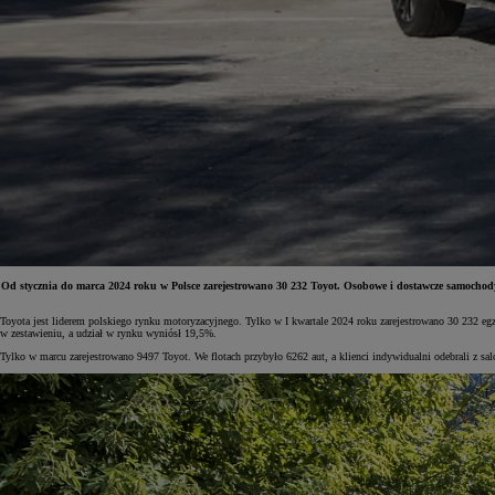
Od stycznia do marca 2024 roku w Polsce zarejestrowano 30 232 Toyot. Osobowe i dostawcze samochod
Toyota jest liderem polskiego rynku motoryzacyjnego. Tylko w I kwartale 2024 roku zarejestrowano 30 232 eg
w zestawieniu, a udział w rynku wyniósł 19,5%.
Tylko w marcu zarejestrowano 9497 Toyot. We flotach przybyło 6262 aut, a klienci indywidualni odebrali z s