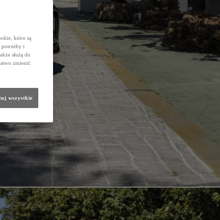
okie, które są
potrzeby i
także służą do
łatwo zmienić
uj wszystkie