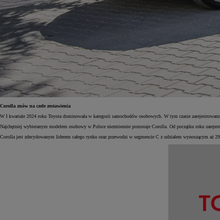
Corolla znów na czele zestawienia
W I kwartale 2024 roku Toyota dominowała w kategorii samochodów osobowych. W tym czasie zarejestrowano 
Najchętniej wybieranym modelem osobowy w Polsce niezmiennie pozostaje Corolla. Od początku roku zarejest
Corolla jest zdecydowanym liderem całego rynku oraz przewodzi w segmencie C z udziałem wynoszącym aż 2