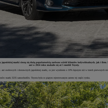
y japońskiej marki cieszą się dużą popularnością zarówno wśród klientów indywidualnych, jak i firm.
aut w 2024 roku znalazło się aż 5 modeli Toyoty.
z. aut osobowych i dostawczych japońskiej marki, co jest wynikiem o 10% lepszym niż w trzech pierwszych mi
alonów marki 3235 samochodów. Toyota była co piątym rejestrowanym autem tej części rynku.