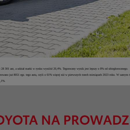
28 301 aut, a udział marki w rynku wyniósł 20,4%. Tegoroczny wynik jest lepszy o 8% od ubiegłorocznego.
rowano już 8051 egz. tego auta, czyli o 61% więcej niż w pierwszych trzech miesiącach 2023 roku. W samym
9,1%.