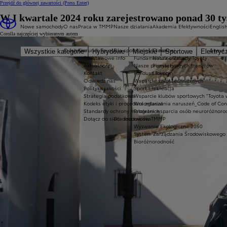
Przejdź do głównej zawartości
(Press Enter)
W I kwartale 2024 roku zarejestrowano ponad 30 ty
Nowe samochody
O nas
Praca w TMMP
Nasze działania
Akademia Efektywności
Englis
Corolla najczęściej wybieranym autem
O fabryce
Kierunek Toyota
Dla społeczności lokalnej
O nas
About 
Wszystkie kategorie
Hybrydowe
Miejskie
Sportowe
Elektryc
Podstawowe info
Fundamentalne Zasady Toyoty
Nasza oferta
Aktualności
Nasze priorytety
Poznaj naszych trenerów
Kontakt
Fundusz Toyoty
LinkedIn
Odwiedź nas
Wsparcie szkół technicznych
Polityka jakości
Sport i rekreacja
Strategia podatkowa
Wsparcie klubów sportowych "Toyota 
Kodeks etyki i procedura zgłaszania naruszeń_Code of Co
Wolontariat
Standardy ochrony małoletnich
Program wsparcia osób neuroróżnoro
Dołącz do sieci dostawców TMMP
Dla środowiska
Wyzwanie Ekologiczne 2050
System Zarządzania Środowiskowego
Bioróżnorodność