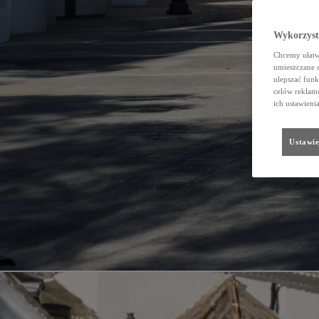
Wykorzystu
Chcemy ułatwi
umieszczane 
ulepszać funk
celów reklamo
ich ustawieni
Ustawie