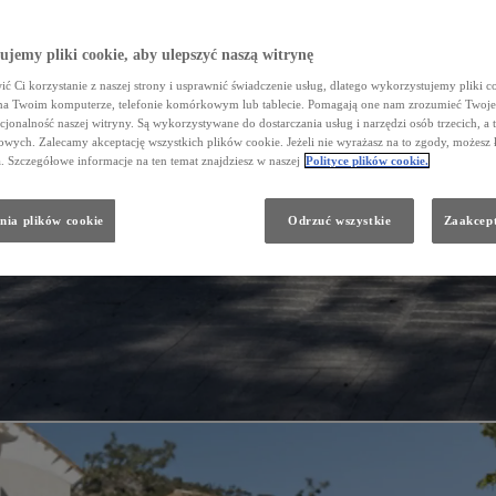
jemy pliki cookie, aby ulepszyć naszą witrynę
ć Ci korzystanie z naszej strony i usprawnić świadczenie usług, dlatego wykorzystujemy pliki co
na Twoim komputerze, telefonie komórkowym lub tablecie. Pomagają one nam zrozumieć Twoje 
cjonalność naszej witryny. Są wykorzystywane do dostarczania usług i narzędzi osób trzecich, a 
wych. Zalecamy akceptację wszystkich plików cookie. Jeżeli nie wyrażasz na to zgody, możesz 
a. Szczegółowe informacje na ten temat znajdziesz w naszej
Polityce plików cookie.
nia plików cookie
Odrzuć wszystkie
Zaakcept