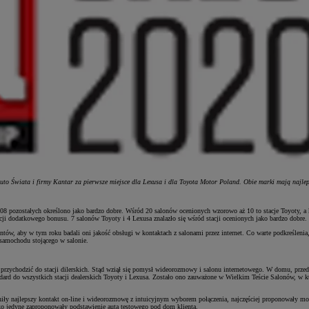
o Świata i firmy Kantar za pierwsze miejsce dla Lexusa i dla Toyota Motor Poland. Obie marki mają najlep
108 pozostałych określono jako bardzo dobre. Wśród 20 salonów ocenionych wzorowo aż 10 to stacje Toyoty, a 
ji dodatkowego bonusu. 7 salonów Toyoty i 4 Lexusa znalazło się wśród stacji ocenionych jako bardzo dobre.
tów, aby w tym roku badali oni jakość obsługi w kontaktach z salonami przez internet. Co warte podkreślenia
 samochodu stojącego w salonie.
ę przychodzić do stacji dilerskich. Stąd wziął się pomysł wideorozmowy i salonu internetowego. W domu, prze
andard do wszystkich stacji dealerskich Toyoty i Lexusa. Zostało ono zauważone w Wielkim Teście Salonów, w 
iły najlepszy kontakt on-line i wideorozmowę z intuicyjnym wyborem połączenia, najczęściej proponowały moż
ako jedyne zaproponowały podstawienie auta testowego pod dom klienta.