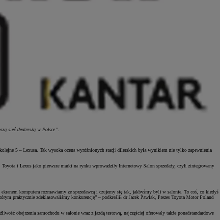
szą sieć dealerską w Polsce”.
kolejne 5 – Lexusa. Tak wysoka ocena wyróżnionych stacji dilerskich była wynikiem nie tylko zapewnienia
, Toyota i Lexus jako pierwsze marki na rynku wprowadziły Internetowy Salon sprzedaży, czyli zintegrowany
d ekranem komputera rozmawiamy ze sprzedawcą i czujemy się tak, jakbyśmy byli w salonie. To coś, co kiedyś
którym praktycznie zdeklasowaliśmy konkurencję” – podkreślił dr Jacek Pawlak, Prezes Toyota Motor Poland
liwość obejrzenia samochodu w salonie wraz z jazdą testową, najczęściej oferowały także ponadstandardowe