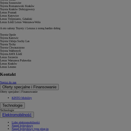
Toyota Sosnowiec
Toyota Romanowski Kraków
Toyota Kraków Dobrygowscy
Lexus Poznań
Lexus Katowice
Lexus Trójmiasto, Gdański
Lexus Łódź Lexus Warszawa-Wola
A oto salony Toyoty i Lexusa z oceną bardzo dobrą:
Toyota Opole
Toyota Katowic
Toyota Ukleja Suchy Las
Toyota Tychy
Toyota Chwaszczyno
Toyota Wałbrzych
Toyota AMX Łódź
Lexus Szczecin
Lexus Warszawa Puławska
Lexus Kraków
Lexus Leszno
Kontakt
Napisz do nas
Oferty specjalne i Finansowanie
Oferty specjalne i Finansowanie
KINTO Mobility
Technologie
Technologie
Elektromobilność
Lider elektromobilności
Napęd hybrydowy
Napęd hybrydowy typu plug-in