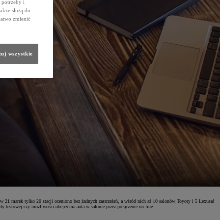
potrzeby i
także służą do
łatwo zmienić
uj wszystkie
1 marek tylko 20 stacji oceniono bez żadnych zastrzeżeń, a wśród nich aż 10 salonów Toyoty i 5 Lexusa!
 testowej czy możliwości obejrzenia auta w salonie przez połączenie on-line.