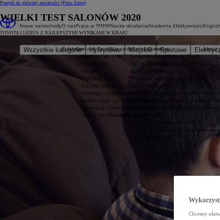
Przejdź do głównej zawartości
(Press Enter)
WIELKI TEST SALONÓW 2020
Nowe samochody
O nas
Praca w TMMP
Nasze działania
Akademia Efektywności
Englis
TOYOTA I LEXUS Z NAJLEPSZYMI WYNIKAMI W KRAJU
O fabryce
Kierunek Toyota
Dla społeczności lokalnej
O nas
About 
Wszystkie kategorie
Hybrydowe
Miejskie
Sportowe
Elektryc
Podstawowe info
Fundamentalne Zasady Toyoty
Nasza oferta
Aktualności
Nasze priorytety
Poznaj naszych trenerów
Kontakt
Fundusz Toyoty
LinkedIn
Odwiedź nas
Wsparcie szkół technicznych
Polityka jakości
Sport i rekreacja
Strategia podatkowa
Wsparcie klubów sportowych "Toyota 
Kodeks etyki i procedura zgłaszania naruszeń_Code of Co
Wolontariat
Standardy ochrony małoletnich
Program wsparcia osób neuroróżnoro
Dołącz do sieci dostawców TMMP
Dla środowiska
Wyzwanie Ekologiczne 2050
System Zarządzania Środowiskowego
Bioróżnorodność
Wykorzystu
Chcemy ułatwi