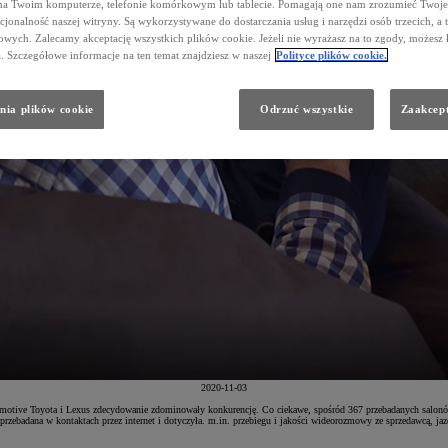
na Twoim komputerze, telefonie komórkowym lub tablecie. Pomagają one nam zrozumieć Twoje 
cjonalność naszej witryny. Są wykorzystywane do dostarczania usług i narzędzi osób trzecich, a 
wych. Zalecamy akceptację wszystkich plików cookie. Jeżeli nie wyrażasz na to zgody, możesz 
a. Szczegółowe informacje na ten temat znajdziesz w naszej
Polityce plików cookie.
nia plików cookie
Odrzuć wszystkie
Zaakcept
2020-11-03
ive Toyota i Lexus zdecydowanie zdominowały konkurencję. Co ciekawe, spośród 367 przebadanych salonów 2
zebadana w kontaktach przez internet i dotyczyła. m.in. przebiegu i jakości wideorozmowy ze sprzedawcą, jazdy