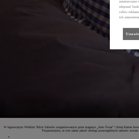
umieszczane 
ulepszać funk
celów reklamo
ich ustawieni
Ustawie
W tegorocznym Wielkim Teście Salonów zorganizowanym przez magazyn „Auto Świat” i firmę Kantar Automot
Przypomnijmy, że tym razem jakość obsługi poszczególnych salonów została pr