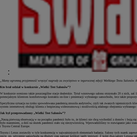
„Mamy ogromną przyjemność wręczyć nagrody za zwycięstwo w tegorocznej edycji Wielkiego Testu Salonów Aut
Kto brał udział w konkursie „Wielki Test Salonów”?
W konkursie oceniono także poszczególne stacje dealerskie. Tytuł wzorowego salonu otrzymało 20 z nich, zaś 
potencjalnym klientom komfortowego kontaktu on-line i prezentacji wybranego samochodu, lecz także propozyc
Specyficzna sytuacja na rynku spowodowana pandemią zmusiła audytorów, czyli tak zwanych tajemniczych klien
system internetowej obsługi klienta z bezpieczną wideorozmową i możliwością zdalnego obejrzenia wybranego
Jak był przeprowadzony „Wielki Test Salonów”?
„Naszą pierwszą obserwacją w na początku pandemii było to, że klienci nie chcą wychodzić z domów i boją si
było marzeniem, a dziś na skutek pandemii stało się rzeczywistością. Wprowadziliśmy to rozwiązanie jako st
i Toyota Central Europe.
Toyota i Lexus zostawiły w tyle konkurencję w najważniejszych elementach badania. Salony tych marek zapewn
opcje, np. użyczenie samochodu na dłuższy czas zamiast krótkiej jazdy testowej. Z kolei dwa salony Lexusa j