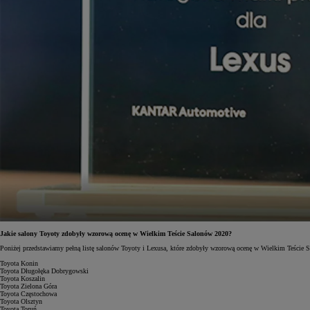
Jakie salony Toyoty zdobyły wzorową ocenę w Wielkim Teście Salonów 2020?
Poniżej przedstawiamy pełną listę salonów Toyoty i Lexusa, które zdobyły wzorową ocenę w Wielkim Teście 
Toyota Konin
Toyota Długołęka Dobrygowski
Toyota Koszalin
Toyota Zielona Góra
Toyota Częstochowa
Toyota Olsztyn
Toyota Toruń