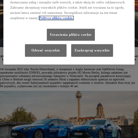
dostarczania usług i narzędzi osób trzecich, a także służą do celów reklamowych.
Zalecamy akceptację wszystkich plików cookie. Jeżeli nie wyrażasz na to zgody,
możesz łatwo zmienić ich ustawienia. Szczegółowe informacje na ten temat
znajdziesz w naszej
Polityce plików cookie.
Ustawienia plików cookie
Odrzuć wszystkie
Zaakceptuj wszystkie
Wodorowe Toyoty Mirai odniosły ogromny sukces w pilotażowym projekcie H2 Moves Berlin
prowadzonym przez Toyota Deutschland, SafeDriver ENNOO i Anglo American. Auta w niespełna dwa
lata wykonały ponad 550 tys. kursów, pokonując ulicami Berlina prawie 7 milionów kilometrów nie
emitując żadnych spalin.
Od listopada 2022 roku Toyota Deutschland, w kooperacji z Anglo American oraz SafeDriver Group,
operatorem mobilności ENNOO, prowadzi pilotażowy projekt H2 Moves Berlin, którego zadaniem jest
przyspieszenie wdrażania zrównoważonego transportu w Niemczech. Na początek pasażerowie korzystający
z Ubera w Berlinie mogli testować 50 sedanów Mirai z napędem elektrycznym opartym na ogniwach
paliwowych, aby ocenić funkcjonalność pojazdów napędzanych wodorem w mieście. Aktualnie flota liczy już
80 pojazdów, a planowane jest jej rozszerzenie o kolejne 40 aut.