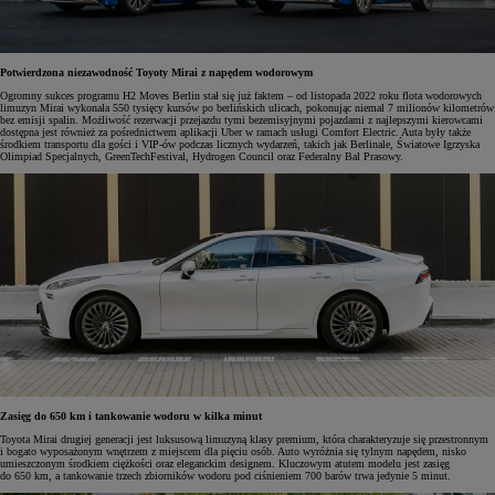
Potwierdzona niezawodność Toyoty Mirai z napędem wodorowym
Ogromny sukces programu H2 Moves Berlin stał się już faktem – od listopada 2022 roku flota wodorowych
limuzyn Mirai wykonała 550 tysięcy kursów po berlińskich ulicach, pokonując niemal 7 milionów kilometrów
bez emisji spalin. Możliwość rezerwacji przejazdu tymi bezemisyjnymi pojazdami z najlepszymi kierowcami
dostępna jest również za pośrednictwem aplikacji Uber w ramach usługi Comfort Electric. Auta były także
środkiem transportu dla gości i VIP-ów podczas licznych wydarzeń, takich jak Berlinale, Światowe Igrzyska
Olimpiad Specjalnych, GreenTechFestival, Hydrogen Council oraz Federalny Bal Prasowy.
Zasięg do 650 km i tankowanie wodoru w kilka minut
Toyota Mirai drugiej generacji jest luksusową limuzyną klasy premium, która charakteryzuje się przestronnym
i bogato wyposażonym wnętrzem z miejscem dla pięciu osób. Auto wyróżnia się tylnym napędem, nisko
umieszczonym środkiem ciężkości oraz eleganckim designem. Kluczowym atutem modelu jest zasięg
do 650 km, a tankowanie trzech zbiorników wodoru pod ciśnieniem 700 barów trwa jedynie 5 minut.