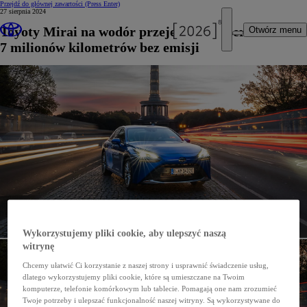
Przejdź do głównej zawartości
(Press Enter)
27 sierpnia 2024
Toyoty Mirai na wodór przejechały w Berlinie
Otwórz menu
7 milionów kilometrów bez emisji
Wykorzystujemy pliki cookie, aby ulepszyć naszą
witrynę
Chcemy ułatwić Ci korzystanie z naszej strony i usprawnić świadczenie usług,
dlatego wykorzystujemy pliki cookie, które są umieszczane na Twoim
komputerze, telefonie komórkowym lub tablecie. Pomagają one nam zrozumieć
Twoje potrzeby i ulepszać funkcjonalność naszej witryny. Są wykorzystywane do