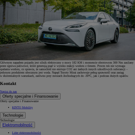
Głównym napędem pojazdu jest silnik elektryczny o mocy 182 KM i momencie obrotowym 300 Nm zasilany
przez ogniwa paliwowe, które generują prąd w wyniku reakcji wodoru z tlenem. Proces ten nie wymaga
spalania wodoru, co sprawia, że samochód nie emituje CO2 ani żadnych innych szkodliwych substancji –
jedynym produktem ubocznym jest woda. Napęd Toyoty Mirai zachowuje pełną sprawność oraz zasięg
w ekstremalnych warunkach, zarówno przy mrozach dochodzących do -30ºC, jak i podczas dużych upałów.
Kontakt
Napisz do nas
Oferty specjalne i Finansowanie
Oferty specjalne i Finansowanie
KINTO Mobility
Technologie
Technologie
Elektromobilność
Lider elektromobilności