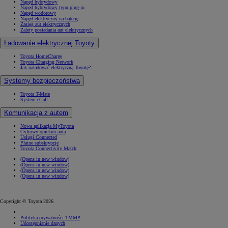
Napęd hybrydowy
Napęd hybrydowy typu plug-in
Napęd wodorowy
Napęd elektryczny na baterię
Zasięg aut elektrycznych
Zalety posiadania aut elektrycznych
Ładowanie elektrycznej Toyoty
Toyota HomeCharge
Toyota Charging Network
Jak naładować elektryczną Toyotę?
Systemy bezpieczeństwa
Toyota T-Mate
System eCall
Komunikacja z autem
Nowa aplikacja MyToyota
Cyfrowy opiekun auta
Usługi Connected
Płatne subskrypcje
Toyota Connectivity Match
(Opens in new window)
(Opens in new window)
(Opens in new window)
(Opens in new window)
Copyright © Toyota 2026
Polityka prywatności TMMP
Udostępnianie danych