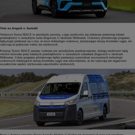
Testy na drogach w Australii
Wodorowa Toyota HIACE to australijski prototyp, a jego możliwości już niebawem przetestują lokalni
przedsiębiorcy w normalnym ruchu drogowym w okolicach Melbourne. Uczestnicy pilotażowego programu
będą mogli przekonać się o tym, że nowe technologie wodorowe, zmniejszające emisję dwutlenku węgla, nie
wpływają na praktyczne walory aut użytkowych.
Prototyp Toyoty HIACE zasilany wodorem jest australijskim przedsięwzięciem, którego możliwości będą
wkrótce testowane przez lokalnych przedsiębiorców w normalnych warunkach drogowych w okolicach
Melbourne. Celem programu pilotażowego będzie prezentacja uczestnikom nowoczesnych technologii
wodorowych redukujących emisję dwutlenku węgla oraz udowodnienie, że nie wpływają one negatywnie
na praktyczne aspekty użytkowania samochodów użytkowych.
Prezes i dyrektor generalny Toyota Australia Matthew Callachor tak skomentował prace nad projektem: