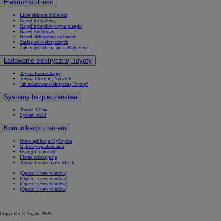
Elektromobilność
Lider elektromobilności
Napęd hybrydowy
Napęd hybrydowy typu plug-in
Napęd wodorowy
Napęd elektryczny na baterię
Zasięg aut elektrycznych
Zalety posiadania aut elektrycznych
Ładowanie elektrycznej Toyoty
Toyota HomeCharge
Toyota Charging Network
Jak naładować elektryczną Toyotę?
Systemy bezpieczeństwa
Toyota T-Mate
System eCall
Komunikacja z autem
Nowa aplikacja MyToyota
Cyfrowy opiekun auta
Usługi Connected
Płatne subskrypcje
Toyota Connectivity Match
(Opens in new window)
(Opens in new window)
(Opens in new window)
(Opens in new window)
Copyright © Toyota 2026