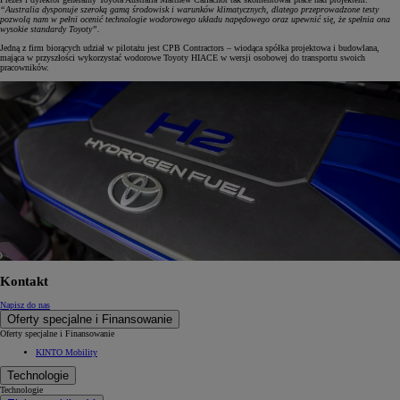
“Australia dysponuje szeroką gamą środowisk i warunków klimatycznych, dlatego przeprowadzone testy
pozwolą nam w pełni ocenić technologie wodorowego układu napędowego oraz upewnić się, że spełnia ona
wysokie standardy Toyoty”.
Jedną z firm biorących udział w pilotażu jest CPB Contractors – wiodąca spółka projektowa i budowlana,
mająca w przyszłości wykorzystać wodorowe Toyoty HIACE w wersji osobowej do transportu swoich
pracowników.
Kontakt
Napisz do nas
Oferty specjalne i Finansowanie
Oferty specjalne i Finansowanie
KINTO Mobility
Technologie
Technologie