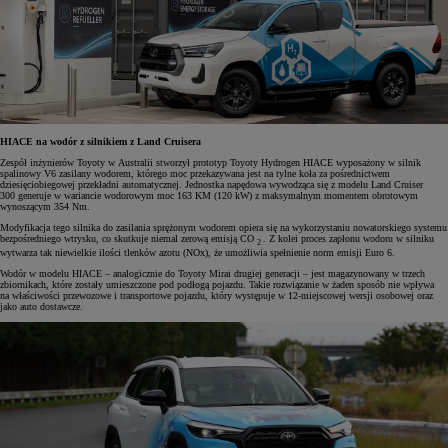
HIACE na wodór z silnikiem z Land Cruisera
Zespół inżynierów Toyoty w Australii stworzył prototyp Toyoty Hydrogen HIACE wyposażony w silnik
spalinowy V6 zasilany wodorem, którego moc przekazywana jest na tylne koła za pośrednictwem
dziesięciobiegowej przekładni automatycznej. Jednostka napędowa wywodząca się z modelu Land Cruiser
300 generuje w wariancie wodorowym moc 163 KM (120 kW) z maksymalnym momentem obrotowym
wynoszącym 354 Nm.
Modyfikacja tego silnika do zasilania sprężonym wodorem opiera się na wykorzystaniu nowatorskiego systemu
bezpośredniego wtrysku, co skutkuje niemal zerową emisją CO
. Z kolei proces zapłonu wodoru w silniku
2
wytwarza tak niewielkie ilości tlenków azotu (NOx), że umożliwia spełnienie norm emisji Euro 6.
Wodór w modelu HIACE – analogicznie do Toyoty Mirai drugiej generacji – jest magazynowany w trzech
zbiornikach, które zostały umieszczone pod podłogą pojazdu. Takie rozwiązanie w żaden sposób nie wpływa
na właściwości przewozowe i transportowe pojazdu, który występuje w 12-miejscowej wersji osobowej oraz
jako auto dostawcze.